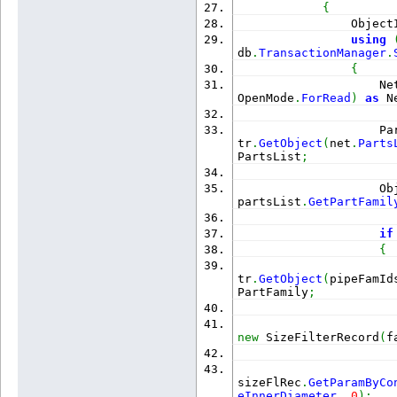
{
                Object
using
db
.
TransactionManager
.
{
                    Ne
OpenMode
.
ForRead
)
as
 N
                    Pa
tr
.
GetObject
(
net
.
Parts
PartsList
;
                    Ob
partsList
.
GetPartFamil
if
{
                      
tr
.
GetObject
(
pipeFamId
PartFamily
;
                      
new
 SizeFilterRecord
(
f
                      
sizeFlRec
.
GetParamByCo
eInnerDiameter
, 
0
)
;