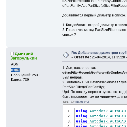
oSizeFilterRecord.GetParamByContextAnd
oPartFamily.AddPartSize(oSizeFilterRecor
добавляется первый диаметр в список.
1. Как добавить второй диаметр в списо
2. Пишет что метод PartSizeFilter явля
список ?
Re: Добавление диаметров труб
Дмитрий
«
Ответ #4 :
25-04-2014, 11:35:28 
Загорулькин
ADN
1. Дык, наверное так:
oSizeFilterRecord.GetParamByContextAn
Сообщений: 2531
Был неправ.
Карма: 739
2. Autodesk.Civil.DatabaseServices.Style
PartSizeFilter(oPartFamily);
Upd: По поводу первого пункта см. код (
быть (проверок там по минимуму, для 
Код - C#
[Выбрать]
using
Autodesk.AutoCAD
using
Autodesk.AutoCAD
using
Autodesk.AutoCAD
using
Autodesk.AutoCAD