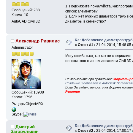
1. Подскажите пожалуйста, как програ
Сообщений: 288
список элементов?
Карма: 10
2. Если нет нужных диаметров труб в с
диаметры в семейство?
AutoCAD Civil 3D
Re: Добавление диаметров труб
Александр Ривилис
«
Ответ #1 :
21-04-2014, 15:48:05 
Administrator
Могу ошибаться, так как не специалист в
невозможно с использованием Civil 3D 
Не забывайте про правильное
Форматиро
Создание и добавление Autodesk Screencas
Если Вы задали вопрос и на форуме появи
Решение
Сообщений: 13938
Карма: 1796
Рыцарь ObjectARX
Skype:
Re: Добавление диаметров труб
Дмитрий
«
Ответ #2 :
21-04-2014, 17:00:17 
Загорулькин