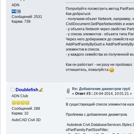
ADN
Попробуйте посмотреть метод PartFamil
Как добраться:
Сообщений: 2531
- получаем объект Network, например, 
Карма: 739
CivilDocument.GetPipeNetworkIds и изв
- у объекта Network через свойство Par
- у списка элементов - объекта типа Par
Через него добираемся до семейств ну
AddPartFamilyByGuid и AddPartFamilyBy
элементов в список.
- у каждого семейства из полученной ко
Как он работает - ни разу не пробовал. 
отпишитесь, пожалуйста
Re: Добавление диаметров труб
Doublefish
«
Ответ #3 :
24-04-2014, 10:01:21 »
ADN Club
В существующий список элементов наз
Сообщений: 288
Карма: 10
Проблема с добавление диаметров.
AutoCAD Civil 3D
Autodesk.Civil.DatabaseServices.Styles.S
oPartFamily.PartSizeFilter;