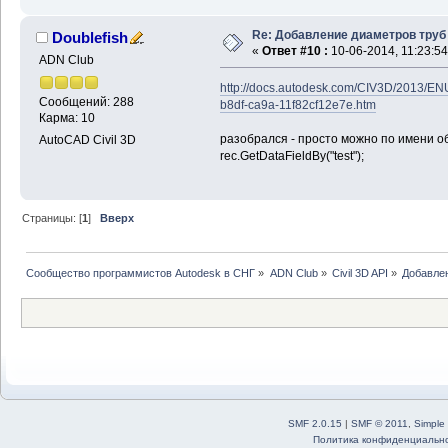
Re: Добавление диаметров труб
Doublefish
«
Ответ #10 :
10-06-2014, 11:23:54
ADN Club
http://docs.autodesk.com/CIV3D/2013/E
Сообщений: 288
b8df-ca9a-11f82cf12e7e.htm
Карма: 10
разобрался - просто можно по имени об
AutoCAD Civil 3D
rec.GetDataFieldBy("test");
Страницы: [
1
]
Вверх
Сообщество программистов Autodesk в СНГ
»
ADN Club
»
Civil 3D API
»
Добавле
SMF 2.0.15
|
SMF © 2011
,
Simple
Политика конфиденциальн