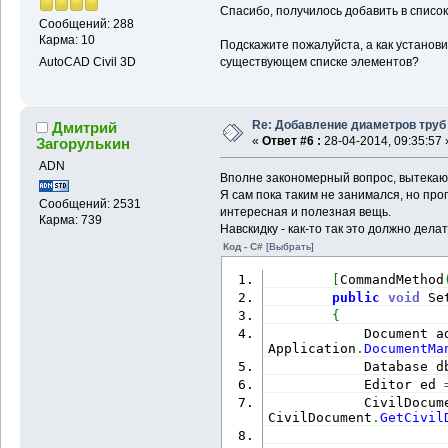
Спасибо, получилось добавить в списо
Сообщений: 288
Карма: 10
Подскажите пожалуйста, а как установ
существующем списке элементов?
AutoCAD Civil 3D
Re: Добавление диаметров труб
Дмитрий
«
Ответ #6 :
28-04-2014, 09:35:57 
Загорулькин
ADN
Вполне закономерный вопрос, вытека
Я сам пока таким не занимался, но про
Сообщений: 2531
интересная и полезная вещь.
Карма: 739
Навскидку - как-то так это должно делат
Код - C#
[Выбрать]
[
CommandMethod
public
void
 Se
{
            Document a
Application
.
DocumentMa
            Database d
            Editor ed 
            CivilDocum
CivilDocument
.
GetCivil