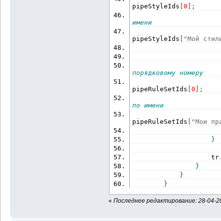
pipeStyleIds
[
0
]
;
имени
                      
pipeStyleIds
[
"Мой стил
порядковому номеру
                      
pipeRuleSetIds
[
0
]
;
по имени
                      
pipeRuleSetIds
[
"Мои пр
}
                    tr
}
}
}
«
Последнее редактирование: 28-04-20