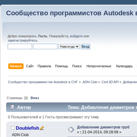
Сообщество программистов Autodesk 
Добро пожаловать,
Гость
. Пожалуйста,
войдите
или
зарегистрируйтесь
.
Начало
Сайт
Правила
Помощь
Поиск
 Непрочитанные 
Календарь
Сообщество программистов Autodesk в СНГ
»
ADN Club
»
Civil 3D API
»
Добавле
Страницы: [
1
]
Вниз
Автор
Тема: Добавление диаметров т
0 Пользователей и 1 Гость просматривают эту тему.
Добавление диаметров труб
Doublefish
«
:
21-04-2014, 09:28:09 »
ADN Club