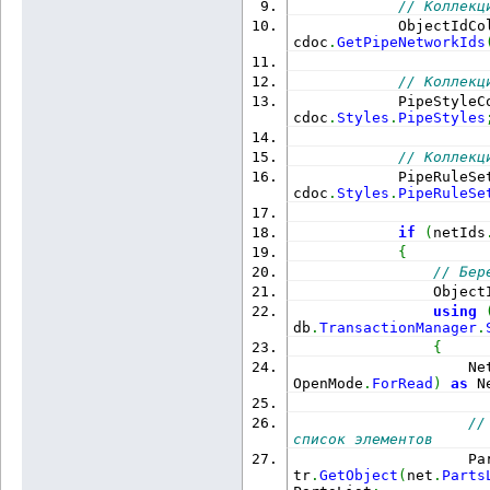
// Коллекц
            ObjectIdCo
cdoc
.
GetPipeNetworkIds
// Коллекц
            PipeStyleC
cdoc
.
Styles
.
PipeStyles
// Коллекц
            PipeRuleSe
cdoc
.
Styles
.
PipeRuleSe
if
(
netIds
{
// Бер
                Object
using
db
.
TransactionManager
.
{
                    Ne
OpenMode
.
ForRead
)
as
 N
//
список элементов
                    Pa
tr
.
GetObject
(
net
.
Parts