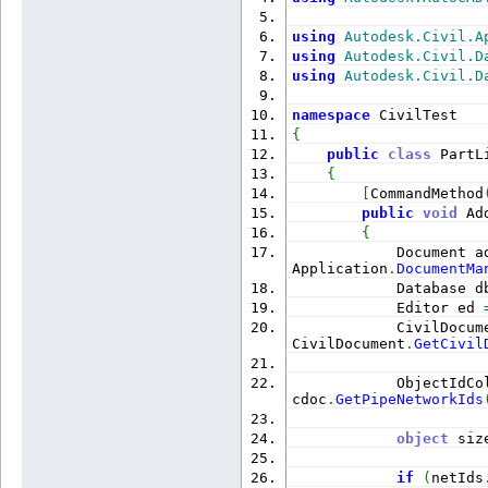
using
Autodesk.Civil.A
using
Autodesk.Civil.D
using
Autodesk.Civil.D
namespace
 CivilTest
{
public
class
 PartL
{
[
CommandMethod
public
void
 Ad
{
            Document a
Application
.
DocumentMa
            Database d
            Editor ed 
            CivilDocum
CivilDocument
.
GetCivil
            ObjectIdCo
cdoc
.
GetPipeNetworkIds
object
 siz
if
(
netIds