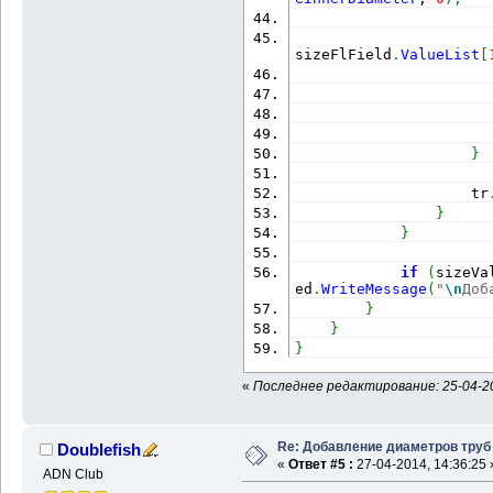
                      
sizeFlField
.
ValueList
[
                      
                      
}
                    tr
}
}
if
(
sizeVa
ed
.
WriteMessage
(
"
\n
Доб
}
}
}
«
Последнее редактирование: 25-04-20
Re: Добавление диаметров труб
Doublefish
«
Ответ #5 :
27-04-2014, 14:36:25 
ADN Club