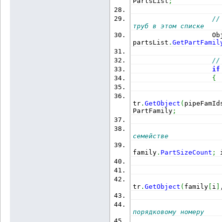
PartsList
;
//
труб в этом списке
                    Ob
partsList
.
GetPartFamil
//
if
{
                      
tr
.
GetObject
(
pipeFamId
PartFamily
;
семействе
family
.
PartSizeCount
;
 
                      
tr
.
GetObject
(
family
[
i
]
порядковому номеру
                      