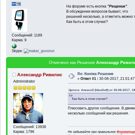
На форуме есть кнопка
"Рещение"
.
В обсуждении вопросов бывает, что
решений несколько, а отметить можно т
Как быть в этом случае?
Сообщений: 1189
Карма: 9
Skype:
Отмечено как Решение
Александр Ривил
Re: Кнопка Решение
Александр Ривилис
«
Ответ #1 :
30-06-2017, 21:01:47
Administrator
Цитата: Алексей (IdeaSoft) от 30-06-2017, 1
Как быть в этом случае?
Плюсовать другое сообщение. В движ
несколько сообщений как решения.
Сообщений: 13938
Карма: 1796
Не забывайте про правильное
Форматиро