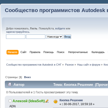
Сообщество программистов Autodesk 
Добро пожаловать,
Гость
. Пожалуйста,
войдите
или
зарегистрируйтесь
.
Начало
Сайт
Правила
Помощь
Поиск
 Непрочитанные 
Календарь
Сообщество программистов Autodesk в СНГ
»
Разное
»
Наш сайт и форум
»
Кн
Страницы: [
1
]
Вниз
Автор
Тема: Кнопка Решение (Прочит
0 Пользователей и 1 Гость просматривают эту тему.
Кнопка Решение
Алексей (IdeaSoft)
«
:
30-06-2017, 18:59:18 »
ADN