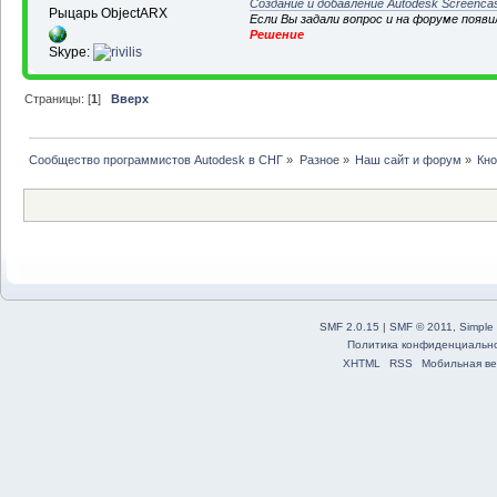
Создание и добавление Autodesk Screenca
Рыцарь ObjectARX
Если Вы задали вопрос и на форуме появ
Решение
Skype:
Страницы: [
1
]
Вверх
Сообщество программистов Autodesk в СНГ
»
Разное
»
Наш сайт и форум
»
Кн
SMF 2.0.15
|
SMF © 2011
,
Simple
Политика конфиденциальн
XHTML
RSS
Мобильная ве