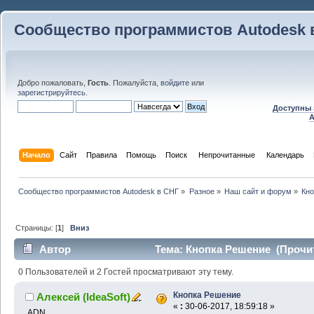
Сообщество программистов Autodesk 
Добро пожаловать,
Гость
. Пожалуйста,
войдите
или
зарегистрируйтесь
.
Доступны 
A
Начало
Сайт
Правила
Помощь
Поиск
 Непрочитанные 
Календарь
Сообщество программистов Autodesk в СНГ
»
Разное
»
Наш сайт и форум
»
Кн
Страницы: [
1
]
Вниз
Автор
Тема: Кнопка Решение (Прочит
0 Пользователей и 2 Гостей просматривают эту тему.
Кнопка Решение
Алексей (IdeaSoft)
«
:
30-06-2017, 18:59:18 »
ADN