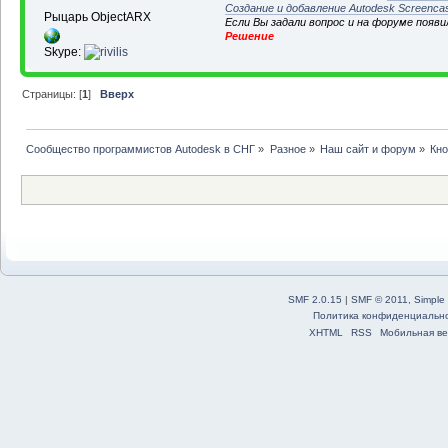
Создание и добавление Autodesk Screenca
Рыцарь ObjectARX
Если Вы задали вопрос и на форуме появ
Решение
Skype:
Страницы: [
1
]
Вверх
Сообщество программистов Autodesk в СНГ
»
Разное
»
Наш сайт и форум
»
Кн
SMF 2.0.15
|
SMF © 2011
,
Simple
Политика конфиденциальн
XHTML
RSS
Мобильная ве