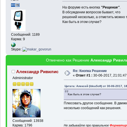
На форуме есть кнопка
"Рещение"
.
В обсуждении вопросов бывает, что
решений несколько, а отметить можно т
Как быть в этом случае?
Сообщений: 1189
Карма: 9
Skype:
Отмечено как Решение
Александр Ривил
Re: Кнопка Решение
Александр Ривилис
«
Ответ #1 :
30-06-2017, 21:01:47
Administrator
Цитата: Алексей (IdeaSoft) от 30-06-2017, 1
Как быть в этом случае?
Плюсовать другое сообщение. В движ
несколько сообщений как решения.
Сообщений: 13938
Карма: 1796
Не забывайте про правильное
Форматиро