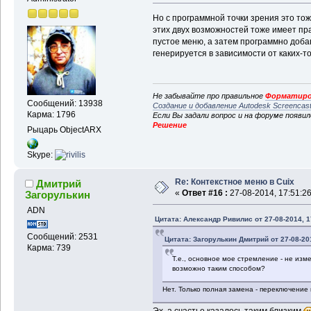
Но с программной точки зрения это то
этих двух возможностей тоже имеет пра
пустое меню, а затем программно доба
генерируется в зависимости от каких-то
Не забывайте про правильное
Форматиро
Сообщений: 13938
Создание и добавление Autodesk Screencas
Карма: 1796
Если Вы задали вопрос и на форуме появи
Решение
Рыцарь ObjectARX
Skype:
Re: Контекстное меню в Cuix
Дмитрий
«
Ответ #16 :
27-08-2014, 17:51:26
Загорулькин
ADN
Цитата: Александр Ривилис от 27-08-2014, 1
Сообщений: 2531
Цитата: Загорулькин Дмитрий от 27-08-201
Карма: 739
Т.е., основное мое стремление - не изм
возможно таким способом?
Нет. Только полная замена - переключение