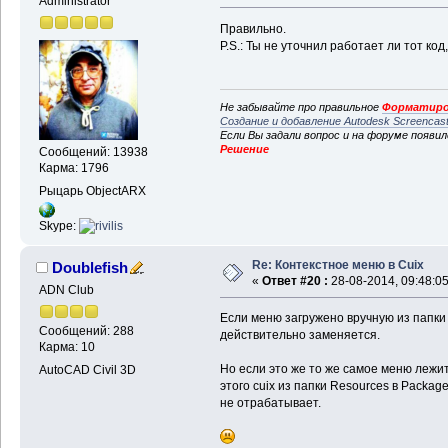
Administrator
Правильно.
P.S.: Ты не уточнил работает ли тот код
Не забывайте про правильное
Форматиро
Создание и добавление Autodesk Screencas
Если Вы задали вопрос и на форуме появи
Решение
Сообщений: 13938
Карма: 1796
Рыцарь ObjectARX
Skype:
Re: Контекстное меню в Cuix
Doublefish
«
Ответ #20 :
28-08-2014, 09:48:05
ADN Club
Если меню загружено вручную из папки 
Сообщений: 288
действительно заменяется.
Карма: 10
Но если это же то же самое меню лежит
AutoCAD Civil 3D
этого cuix из папки Resources в Package
не отрабатывает.