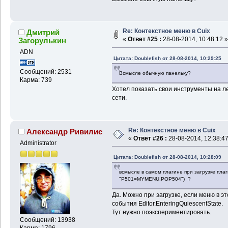
Re: Контекстное меню в Cuix
Дмитрий
«
Ответ #25 :
28-08-2014, 10:48:12 »
Загорулькин
ADN
Цитата: Doublefish от 28-08-2014, 10:29:25
Сообщений: 2531
Всмысле обычную панельку?
Карма: 739
Хотел показать свои инструменты на 
сети.
Re: Контекстное меню в Cuix
Александр Ривилис
«
Ответ #26 :
28-08-2014, 12:38:47
Administrator
Цитата: Doublefish от 28-08-2014, 10:28:09
всмысле в самом плагине при загрузке пла
"P501=MYMENU.POP504") ?
Да. Можно при загрузке, если меню в э
события Editor.EnteringQuiescentState.
Тут нужно поэкспериментировать.
Сообщений: 13938
Карма: 1796