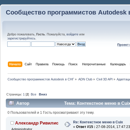
Сообщество программистов Autodesk 
Добро пожаловать,
Гость
. Пожалуйста,
войдите
или
зарегистрируйтесь
.
Проект
Начало
Сайт
Правила
Помощь
Поиск
 Непрочитанные 
Календарь
Сообщество программистов Autodesk в СНГ
»
ADN Club
»
Civil 3D API
»
Адаптаци
Страницы:
1
[
2
]
Все
Вниз
Автор
Тема: Контекстное меню в Cuix
0 Пользователей и 1 Гость просматривают эту тему.
Re: Контекстное меню в Cuix
Александр Ривилис
«
Ответ #15 :
27-08-2014, 17:47:23
Administrator