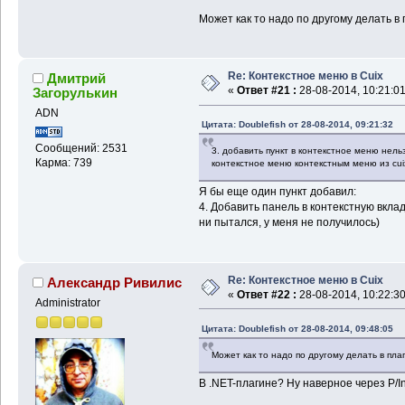
Может как то надо по другому делать в
Re: Контекстное меню в Cuix
Дмитрий
«
Ответ #21 :
28-08-2014, 10:21:01
Загорулькин
ADN
Цитата: Doublefish от 28-08-2014, 09:21:32
Сообщений: 2531
3. добавить пункт в контекстное меню нель
Карма: 739
контекстное меню контекстным меню из cui
Я бы еще один пункт добавил:
4. Добавить панель в контекстную вклад
ни пытался, у меня не получилось)
Re: Контекстное меню в Cuix
Александр Ривилис
«
Ответ #22 :
28-08-2014, 10:22:30
Administrator
Цитата: Doublefish от 28-08-2014, 09:48:05
Может как то надо по другому делать в пла
В .NET-плагине? Ну наверное через P/