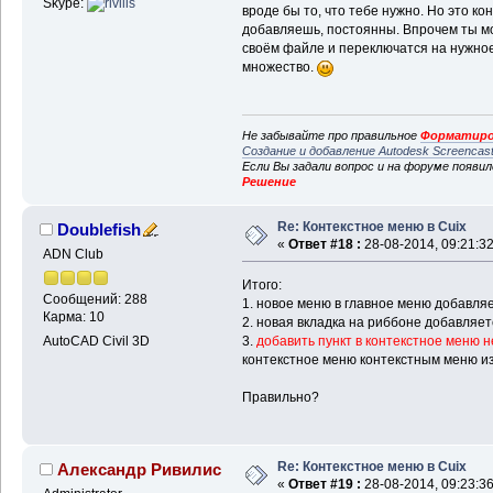
Skype:
вроде бы то, что тебе нужно. Но это к
добавляешь, постоянны. Впрочем ты м
своём файле и переключатся на нужное
множество.
Не забывайте про правильное
Форматиро
Создание и добавление Autodesk Screencas
Если Вы задали вопрос и на форуме появи
Решение
Re: Контекстное меню в Cuix
Doublefish
«
Ответ #18 :
28-08-2014, 09:21:32
ADN Club
Итого:
Сообщений: 288
1. новое меню в главное меню добавляе
Карма: 10
2. новая вкладка на риббоне добавляет
3.
добавить пункт в контекстное меню н
AutoCAD Civil 3D
контекстное меню контекстным меню из
Правильно?
Re: Контекстное меню в Cuix
Александр Ривилис
«
Ответ #19 :
28-08-2014, 09:23:36