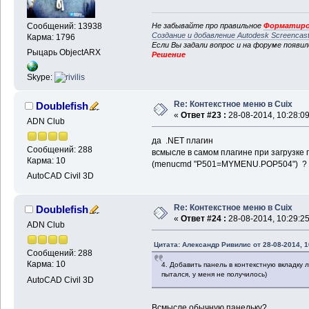
Не забывайте про правильное
Форматиро
Сообщений: 13938
Создание и добавление Autodesk Screencas
Карма: 1796
Если Вы задали вопрос и на форуме появи
Рыцарь ObjectARX
Решение
Skype:
Re: Контекстное меню в Cuix
Doublefish
«
Ответ #23 :
28-08-2014, 10:28:09
ADN Club
да .NET плагин
Сообщений: 288
всмысле в самом плагине при загрузке
Карма: 10
(menucmd "P501=MYMENU.POP504") ?
AutoCAD Civil 3D
Re: Контекстное меню в Cuix
Doublefish
«
Ответ #24 :
28-08-2014, 10:29:25
ADN Club
Цитата: Александр Ривилис от 28-08-2014, 1
Сообщений: 288
Карма: 10
4. Добавить панель в контекстную вкладку л
пытался, у меня не получилось)
AutoCAD Civil 3D
Всмысле обычную панельку?