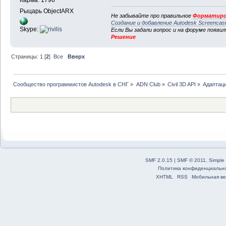
Рыцарь ObjectARX
Не забывайте про правильное
Форматиро
Создание и добавление Autodesk Screencas
Skype:
Если Вы задали вопрос и на форуме появи
Решение
Страницы:
1
[
2
]
Все
Вверх
Сообщество программистов Autodesk в СНГ
»
ADN Club
»
Civil 3D API
»
Адаптаци
SMF 2.0.15
|
SMF © 2011
,
Simple
Политика конфиденциальн
XHTML
RSS
Мобильная ве