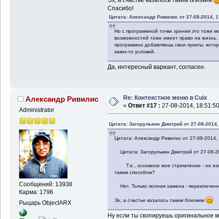
Эх, а счастье казалось таким близким
Спасибо!
Цитата: Александр Ривилис от 27-08-2014, 1
Но с программной точки зрения это тоже м
возможностей тоже имеет право на жизнь. 
программно добавляешь свои пункты, котор
каких-то условий.
Да, интересный вариант, согласен.
Re: Контекстное меню в Cuix
Александр Ривилис
«
Ответ #17 :
27-08-2014, 18:51:50
Administrator
Цитата: Загорулькин Дмитрий от 27-08-2014,
Цитата: Александр Ривилис от 27-08-2014, 
Цитата: Загорулькин Дмитрий от 27-08-20
Т.е., основное мое стремление - не изм
таким способом?
Сообщений: 13938
Нет. Только полная замена - переключени
Карма: 1796
Эх, а счастье казалось таким близким
Рыцарь ObjectARX
Ну если ты скопируешь оригинальное ме