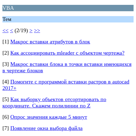
VBA
Тем
<<
<
(2/19)
>
>>
[1]
Макрос вставки атрибутов в блок
[2]
Как ассоциировать mleader с объектом чертежа?
[3]
Макрос вставки блока в точки вставки имеющихся
в чертеже блоков
[4]
Помогите с программой вставки растров в autocad
2017+
[5]
Как выборку объектов отсортировать по
координате. Скажем полилинии по Z
[6]
Опрос значения каждые 5 минут
[7]
Появление окна выбора файла