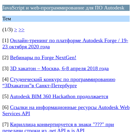
JavaScript и web-программирование для ПО Autodesk
Тем
(1/3)
>
>>
[1]
Онлайн-тренинг по платформе Autodesk Forge / 19-
23 октября 2020 года
[2]
Вебинары по Forge NextGen!
[3]
3D хакатон – Москва, 6-8 апреля 2018 года
[4]
Студенческий конкурс по программированию
“3Dхакатон”в Санкт-Петербурге
[5]
Autodesk BIM 360 Hackathon продолжается
[6]
Ссылки на информационные ресурсы Autodesk Web
Services API
[7]
Кириллица конвертируется в знаки "???" при
передачи строки из .net API в js API