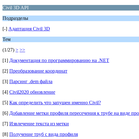
Civil 3D API
Подразделы
[-]
Адаптация Civil 3D
Тем
(1/27)
>
>>
[1]
Документация по программированию на .NET
[2]
Преобразование координат
[3]
Парсинг .dem файла
[4]
Civil2020 обновление
[5]
Как определить что запущен именно Civil?
[6]
Добавление метки профиля пересечения к трубе на виде пр
[7]
Извлечение текста из метки
[8]
Получение труб с вида профиля