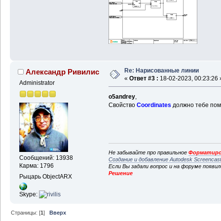
Re: Нарисованные линии
Александр Ривилис
«
Ответ #3 :
18-02-2023, 00:23:26 
Administrator
o5andrey
,
Свойство
Coordinates
должно тебе пом
Не забывайте про правильное
Форматиро
Сообщений: 13938
Создание и добавление Autodesk Screencas
Карма: 1796
Если Вы задали вопрос и на форуме появи
Решение
Рыцарь ObjectARX
Skype:
Страницы: [
1
]
Вверх