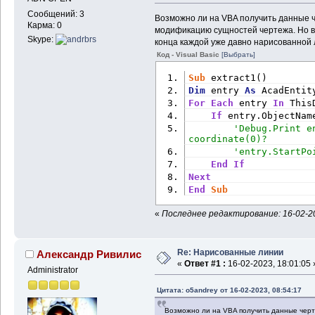
Сообщений: 3
Возможно ли на VBA получить данные ч
Карма: 0
модификацию сущностей чертежа. Но во
Skype:
конца каждой уже давно нарисованной 
Код - Visual Basic
[Выбрать]
Sub
 extract1()
Dim
 entry 
As
 AcadEntit
For
Each
 entry 
In
 This
If
 entry.ObjectNam
'Debug.Print e
coordinate(0)?
'entry.StartPo
End
If
Next
End
Sub
«
Последнее редактирование: 16-02-20
Re: Нарисованные линии
Александр Ривилис
«
Ответ #1 :
16-02-2023, 18:01:05 
Administrator
Цитата: o5andrey от 16-02-2023, 08:54:17
Возможно ли на VBA получить данные чер