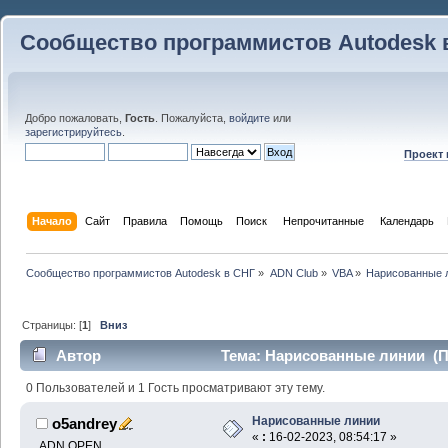
Сообщество программистов Autodesk 
Добро пожаловать,
Гость
. Пожалуйста,
войдите
или
зарегистрируйтесь
.
Проект
Начало
Сайт
Правила
Помощь
Поиск
 Непрочитанные 
Календарь
Сообщество программистов Autodesk в СНГ
»
ADN Club
»
VBA
»
Нарисованные 
Страницы: [
1
]
Вниз
Автор
Тема: Нарисованные линии (Пр
0 Пользователей и 1 Гость просматривают эту тему.
Нарисованные линии
o5andrey
«
:
16-02-2023, 08:54:17 »
ADN OPEN