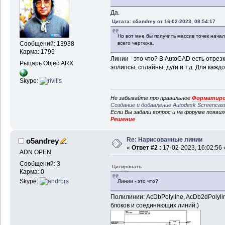
Да.
Цитата: o5andrey от 16-02-2023, 08:54:17
Но вот мне бы получить массив точек нача
всего чертежа.
Сообщений: 13938
Карма: 1796
Линии - это что? В AutoCAD есть отрез
Рыцарь ObjectARX
эллипсы, сплайны, дуги и т.д. Для кажд
Skype:
Не забывайте про правильное
Форматиро
Создание и добавление Autodesk Screencas
Если Вы задали вопрос и на форуме появи
Решение
Re: Нарисованные линии
o5andrey
«
Ответ #2 :
17-02-2023, 16:02:56 
ADN OPEN
Сообщений: 3
Цитировать
Карма: 0
Skype:
Линии - это что?
Полилинии: AcDbPolyline, AcDb2dPolylin
блоков и соединяющих линий.)