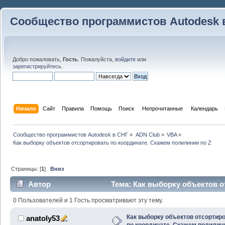
Сообщество программистов Autodesk 
Добро пожаловать,
Гость
. Пожалуйста,
войдите
или
зарегистрируйтесь
.
Начало
Сайт
Правила
Помощь
Поиск
 Непрочитанные 
Календарь
Сообщество программистов Autodesk в СНГ
»
ADN Club
»
VBA
»
Как выборку объектов отсортировать по координате. Скажем полилинии по Z
Страницы: [
1
]
Вниз
Автор
Тема: Как выборку объектов о
полилинии по Z (Прочитано 22304 раз)
0 Пользователей и 1 Гость просматривают эту тему.
Как выборку объектов отсортир
anatoly53
по координате. Скажем полилин