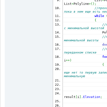
                List
<
P
List
<
Polyline
>
(
)
;
//прох
пока в нем еще есть не
while
{
//
с минимальной высотой
                    Po
//
минимальной высоты
do
//
переданном списке 
fo
i
++
)
{
еще нет то первую запи
минимальную
                      
                      
result
[
i
]
.
Elevation
;