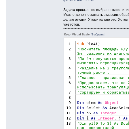
Задача простая, по выбранным полилин
Можно, конечно загнать в массив, обраб
делаю руками. Утомительно это. Хотел 
уже готов.
*********************************************
Код - Visual Basic
[Выбрать]
Sub
 Plo4()
'Посчитать площадь м/у
3м, разделив их диагон
'По 4м получается проп
вычислять перпендикуля
'Разделив на 2 треугол
точный расчет.
'Главное - правильная 
'Предпологаем, что по 
использовать трангуляц
'Сортируем и обрабатыв
Dim
 elem 
As
Object
Dim
 SelSet 
As
 AcadSele
Dim
 nS 
As
Integer
Dim
 i 
As
Integer
, j 
As
'Dim p1(0 To 3) As Dou
пар горизонталей