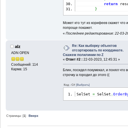
return
 res
}
Может кто тут из корифеев скажет что 
попроще покажет.
«
Последнее редактирование: 22-03-202
Re: Как выборку объектов
alz
отсортировать по координате.
ADN OPEN
Скажем полилинии по Z
«
Ответ #2 :
22-03-2023, 12:45:31 »
Сообщений: 114
Карма: 15
Блин, посидел покумекал, и понял что 
строчку а городил до этого ((
Код - C#
[Выбрать]
SelSet 
=
 SelSet
.
OrderB
Страницы: [
1
]
Вверх