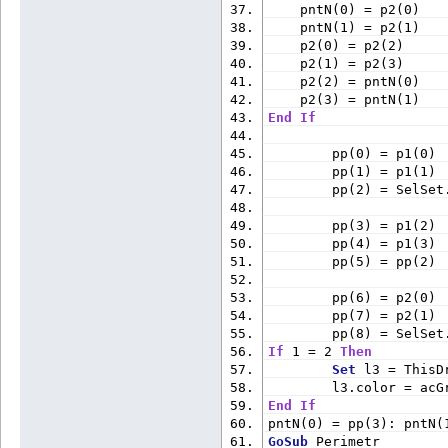
    pntN(0) = p2(0)
    pntN(1) = p2(1)
    p2(0) = p2(2)
    p2(1) = p2(3)
    p2(2) = pntN(0)
    p2(3) = pntN(1)
End
If
        pp(0) = p1(0) 
        pp(1) = p1(1) 
        pp(2) = SelSe
        pp(3) = p1(2) 
        pp(4) = p1(3) 
        pp(5) = pp(2) 
        pp(6) = p2(0) 
        pp(7) = p2(1) 
        pp(8) = SelSe
If
 1 = 2 
Then
Set
 l3 = ThisD
        l3.color = acG
End
If
pntN(0) = pp(3): pntN(
GoSub
 Perimetr