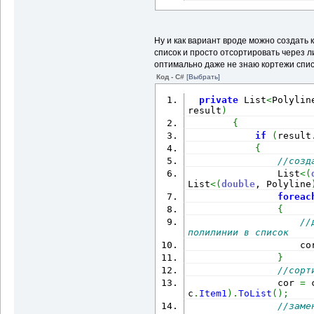
Ну и как вариант вроде можно создать к
список и просто отсортировать через ли
оптимально даже не знаю кортежи списк
Код - C#
[Выбрать]
private
 List
<
Polylin
result
)
{
if
(
result
{
//созд
                List
<
(
List
<
(
double
, Polyline
foreac
{
//
полилинии в список
                    co
}
//сорт
                cor 
=
 
c
.
Item1
)
.
ToList
(
)
;
//заме