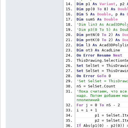
Dim
 p1 
As
Variant
, p2 
Dim
 pp(0 
To
 8) 
As
Doub
Dim
 S 
As
Double
, p 
As
Dim
 sumS 
As
Double
'Dim lin3 As Acad3DPol
'Dim p3(0 To 5) As Dou
Dim
 pntN(0 
To
 2) 
As
Do
Dim
 pntK(0 
To
 2) 
As
Do
Dim
 l3 
As
 Acad3DPolyli
Dim
 ot3 
As
 AcadLine
On
Error
Resume
Next
ThisDrawing.SelectionS
Set
 SelSet = ThisDrawi
Set
 SelSet = ThisDrawi
On
Error
GoTo
 0
'Set SelSet = ThisDraw
nS = SelSet.Count
'Пока считаем, что все
надо. Потом добавим ма
плолилиний
For
 j = 0 
To
 nS - 2
i = i + 1
        p1 = SelSet.It
        p2 = SelSet.It
If
 Abs(p1(0) - p2(0)) 