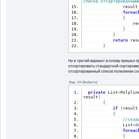
списка отсортированным
                result
foreac
{
                    re
}
}
return
 res
}
Ну и третий вариант в голову пришел п
отсортировать стандартной сортировкой
отсортированный список полилинии с
Код - C#
[Выбрать]
private
 List
<
Polylin
result
)
{
if
(
result
{
//созд
                List
<
d
foreac
{