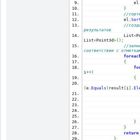
                    el
}
//сорт
                el
.
Sor
//созд
результатов
                List
<
P
List
<
Point3d
>
(
)
;
//запи
соответствии с отметка
foreac
{
fo
i
++
)
{
(
e
.
Equals
(
result
[
i
]
.
El
                      
                      
}
}
return
}