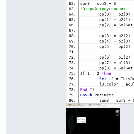
sumS = sumS + S
'Второй треугольник
        pp(0) = p2(0) 
        pp(1) = p2(1) 
        pp(2) = SelSe
        pp(3) = p2(2) 
        pp(4) = p2(3) 
        pp(5) = pp(2) 
        pp(6) = p1(2) 
        pp(7) = p1(3) 
        pp(8) = SelSe
If
 1 = 2 
Then
Set
 l3 = ThisD
        l3.color = acB
End
If
GoSub
 Perimetr
        sumS = sumS + 
If
 1 = 1 
Then
        pntK(0) = pp(0
pp(5)
Set
 ot3 = This
pntK)
        ot3.color = ac