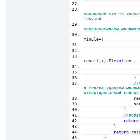
полилинии что-то храни
текущей
перезаписываем минимал
minElev
)
                      
                      
result
[
i
]
.
Elevation
;
}
//
в списке удаляем миним
отсортированный список
                    re
                    so
}
//возв
return
}
return
 res
}