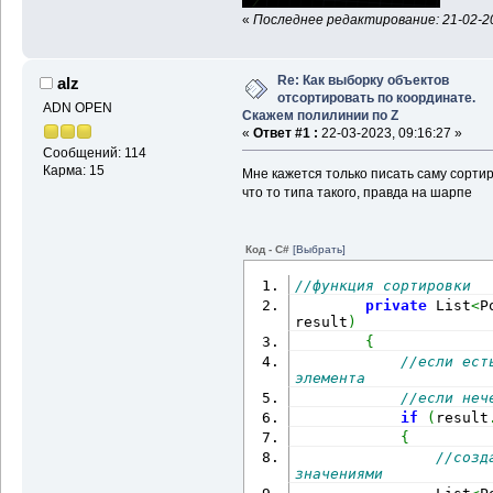
End
If
«
Последнее редактирование: 21-02-20
Next
sumS = (Round(sumS, 0)
MsgBox (i & 
" трапеций
Re: Как выборку объектов
alz
Exit
Sub
отсортировать по координате.
Perimetr:
ADN OPEN
Скажем полилинии по Z
'S = p · (p - a) · (p 
«
Ответ #1 :
22-03-2023, 09:16:27 »
a = (p2(0) - pp(3)) ^ 
Сообщений: 114
- pp(5)) ^ 2
Карма: 15
Мне кажется только писать саму сортир
a = Sqr(a)
что то типа такого, правда на шарпе
b = (pp(3) - pp(6)) ^ 
- pp(8)) ^ 2
b = Sqr(b)
Код - C#
[Выбрать]
c = (pp(6) - pp(0)) ^ 
- pp(2)) ^ 2
//функция сортировки 
c = Sqr(c)
private
 List
<
P
p = (a + b + c) / 2
result
)
S = p * (p - a) * (p -
{
S = Sqr(S)
//если ест
элемента
Return
//если неч
End
Sub
if
(
result
{
//созд
значениями