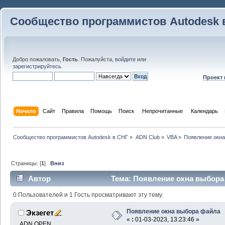
Сообщество программистов Autodesk 
Добро пожаловать,
Гость
. Пожалуйста,
войдите
или
зарегистрируйтесь
.
Проект
Начало
Сайт
Правила
Помощь
Поиск
 Непрочитанные 
Календарь
Сообщество программистов Autodesk в СНГ
»
ADN Club
»
VBA
»
Появление окн
Страницы: [
1
]
Вниз
Автор
Тема: Появление окна выбора 
0 Пользователей и 1 Гость просматривают эту тему.
Появление окна выбора файла
Экзегет
«
:
01-03-2023, 13:23:46 »
ADN OPEN