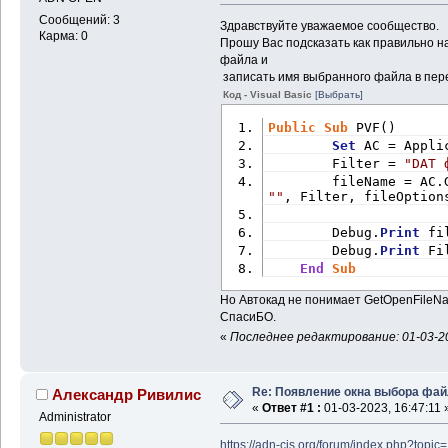
Сообщений: 3
Здравствуйте уважаемое сообщество.
Карма: 0
Прошу Вас подсказать как правильно н
файла и
записать имя выбранного файла в пере
Код - Visual Basic
[Выбрать]
Public
Sub
 PVF() 
Set
 AC = Appli
        Filter = 
"DAT 
        fileName = AC.
""
, Filter, fileOption
        Debug.
Print
 fi
        Debug.
Print
 Fi
End
Sub
Но Автокад не понимает GetOpenFileN
СпасиБО.
«
Последнее редактирование: 01-03-20
Re: Появление окна выбора фа
Александр Ривилис
«
Ответ #1 :
01-03-2023, 16:47:11 
Administrator
https://adn-cis.org/forum/index.php?topic