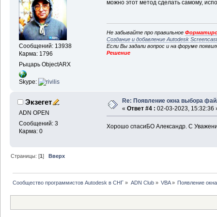
можно этот метод сделать самому, испо
Не забывайте про правильное
Форматиро
Создание и добавление Autodesk Screencas
Сообщений: 13938
Если Вы задали вопрос и на форуме появи
Решение
Карма: 1796
Рыцарь ObjectARX
Skype:
Re: Появление окна выбора фа
Экзегет
«
Ответ #4 :
02-03-2023, 15:32:36 
ADN OPEN
Сообщений: 3
Хорошо спасиБО Александр. С Уважен
Карма: 0
Страницы: [
1
]
Вверх
Сообщество программистов Autodesk в СНГ
»
ADN Club
»
VBA
»
Появление окн