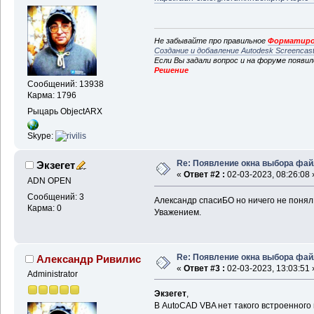
Не забывайте про правильное
Форматиро
Создание и добавление Autodesk Screencas
Если Вы задали вопрос и на форуме появи
Решение
Сообщений: 13938
Карма: 1796
Рыцарь ObjectARX
Skype:
Re: Появление окна выбора фа
Экзегет
«
Ответ #2 :
02-03-2023, 08:26:08 
ADN OPEN
Сообщений: 3
Александр спасиБО но ничего не понял
Карма: 0
Уважением.
Re: Появление окна выбора фа
Александр Ривилис
«
Ответ #3 :
02-03-2023, 13:03:51 
Administrator
Экзегет
,
В AutoCAD VBA нет такого встроенного 