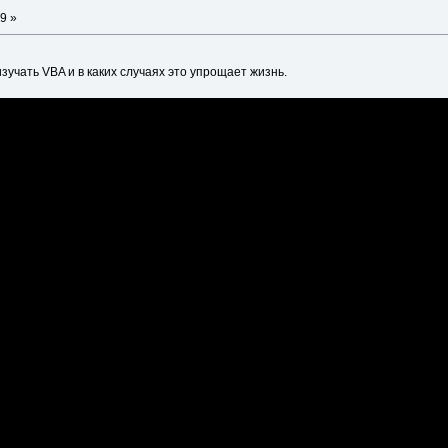
9 »
изучать VBA и в каких случаях это упрощает жизнь.