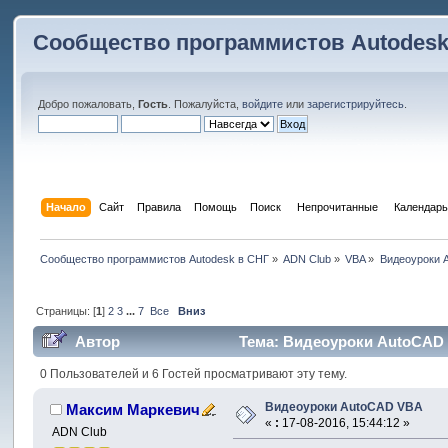
Сообщество программистов Autodesk
Добро пожаловать,
Гость
. Пожалуйста,
войдите
или
зарегистрируйтесь
.
Начало
Сайт
Правила
Помощь
Поиск
 Непрочитанные 
Календарь
Сообщество программистов Autodesk в СНГ
»
ADN Club
»
VBA
»
Видеоуроки 
Страницы: [
1
]
2
3
...
7
Все
Вниз
Автор
Тема: Видеоуроки AutoCAD 
0 Пользователей и 6 Гостей просматривают эту тему.
Видеоуроки AutoCAD VBA
Максим Маркевич
«
:
17-08-2016, 15:44:12 »
ADN Club