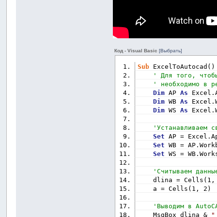
Код - Visual Basic
[Выбрать]
Sub
 ExcelToAutocad()
' Для того, чтоб
' необходимо в р
Dim
 AP 
As
 Excel.
Dim
 WB 
As
 Excel.
Dim
 WS 
As
 Excel.
'Устанавливаем с
Set
 AP = Excel.A
Set
 WB = AP.Work
Set
 WS = WB.Work
'Считываем данны
    dlina = Cells(1,
    a = Cells(1, 2)
'Выводим в AutoC
    MsgBox dlina & 
"