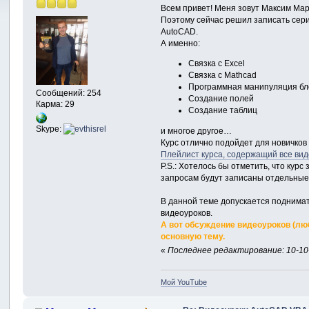
Всем привет! Меня зовут Максим Мар
Поэтому сейчас решил записать сери
AutoCAD.
А именно:
Связка с Excel
Связка с Mathcad
Программная манипуляция бл
Сообщений: 254
Создание полей
Карма: 29
Создание таблиц
Skype:
и многое другое…
Курс отлично подойдет для новичков 
Плейлист курса, содержащий все ви
P.S.: Хотелось бы отметить, что ку
запросам будут записаны отдельные
В данной теме допускается поднима
видеоуроков.
А вот обсуждение видеоуроков (люб
основную тему.
«
Последнее редактирование: 10-10-
Мой YouTube