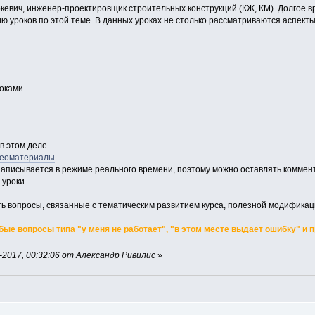
кевич, инженер-проектировщик строительных конструкций (КЖ, КМ). Долгое 
ю уроков по этой теме. В данных уроках не столько рассматриваются аспект
оками
в этом деле.
деоматериалы
рс записывается в режиме реального времени, поэтому можно оставлять комм
 уроки.
ть вопросы, связанные с тематическим развитием курса, полезной модифика
ые вопросы типа "у меня не работает", "в этом месте выдает ошибку" и 
2017, 00:32:06 от Александр Ривилис
»