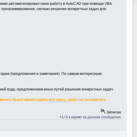
время автоматизировал свою работу в AutoCAD при помощи VBA.
ы программирования, сколько решение конкретных задач для
ентарии (предложения и замечания). По самым интересным
цией кода, предложением иных путей решения конкретных задач
прочее) будет происходить
вот здесь
, дабы не захламлять
Записан
+1/-0 к карме за данное сообщение