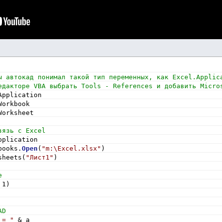
ы автокад понимал такой тип переменных, как Excel.Applic
едакторе VBA выбрать Tools - References и добавить Micro
Application
Workbook
Worksheet
вязь с Excel
pplication
books.
Open
(
"m:\Excel.xlsx"
)
sheets(
"Лист1"
)
е
 1)
AD
 = "
 & a