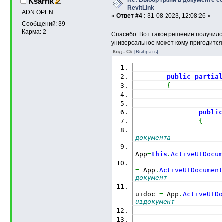
Re: Выбор грани в документе с
Ksarrik
RevitLink
ADN OPEN
«
Ответ #4 :
31-08-2023, 12:08:26 »
Сообщений: 39
Карма: 2
Спасибо. Вот такое решение получило
универсальное может кому пригодится
Код - C#
[Выбрать]
public
partia
{
publi
{
документа
                      
App
=
this
.
ActiveUIDocu
                     
=
 App
.
ActiveUIDocumen
документ             
                     
uidoc 
=
 App
.
ActiveUID
uiдокумент
                     