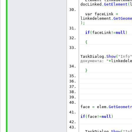
docLinked
.
GetElement
(
  var faceLink 
=
linkedelement
.
GetGeom
)
;
if
(
faceLink
!=
null
)
{
TaskDialog
.
Show
(
"Info
документа: "
+
linkedel
}
                      
face 
=
 elem
.
GetGeomet
if
(
face
!=
null
)
  TaskDialog
.
Show
(
"In