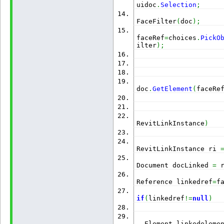
uidoc
.
Selection
;
                     
FaceFilter
(
doc
)
;
                      
faceRef
=
choices
.
PickO
ilter
)
;
                     
doc
.
GetElement
(
faceRe
RevitLinkInstance
)
RevitLinkInstance ri 
Document docLinked 
=
 
Reference linkedref
=
f
if
(
linkedref
!=
null
)
  Element linkedeleme