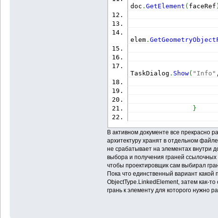
doc
.
GetElement
(
faceRef
                      
elem
.
GetGeometryObject
TaskDialog
.
Show
(
"Info"
}
В активном документе все прекрасно р
архитектуру хранят в отдельном файле 
не срабатывает на элементах внутри д
выбора и получения граней ссылочных 
чтобы проектировщик сам выбирал гран
Пока что единственный вариант какой п
ObjectType.LinkedElement, затем как-
грань к элементу для которого нужно р