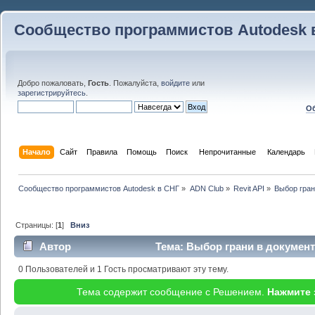
Сообщество программистов Autodesk 
Добро пожаловать,
Гость
. Пожалуйста,
войдите
или
зарегистрируйтесь
.
Об
Начало
Сайт
Правила
Помощь
Поиск
 Непрочитанные 
Календарь
Сообщество программистов Autodesk в СНГ
»
ADN Club
»
Revit API
»
Выбор гран
Страницы: [
1
]
Вниз
Автор
Тема: Выбор грани в документ
раз)
0 Пользователей и 1 Гость просматривают эту тему.
Тема содержит сообщение с Решением.
Нажмите 