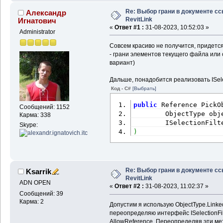
Re: Выбор грани в документе с
Александр
RevitLink
Игнатович
«
Ответ #1 :
31-08-2023, 10:52:03 »
Administrator
Совсем красиво не получится, придется
- грани элементов текущего файла или 
вариант)
Дальше, понадобится реализовать ISelec
Код - C#
[Выбрать]
public
 Reference PickO
Сообщений: 1152
        ObjectType obj
Карма: 338
        ISelectionFilt
Skype:
)
Re: Выбор грани в документе с
Ksarrik
RevitLink
ADN OPEN
«
Ответ #2 :
31-08-2023, 11:02:37 »
Сообщений: 39
Карма: 2
Допустим я использую ObjectType.Linke
переопределяю интерфейс ISelectionFil
AllowReference. Переопределяя эти ме