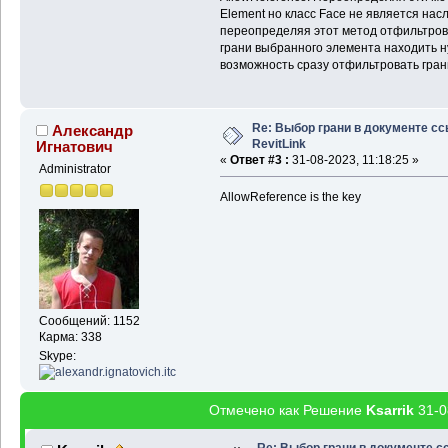
Element но класс Face не является нас
переопределяя этот метод отфильтрова
грани выбранного элемента находить ну
возможность сразу отфильтровать гран
Re: Выбор грани в документе с
Александр
RevitLink
Игнатович
«
Ответ #3 :
31-08-2023, 11:18:25 »
Administrator
AllowReference is the key
Сообщений: 1152
Карма: 338
Skype:
Отмечено как Решение
Ksarrik
31-0