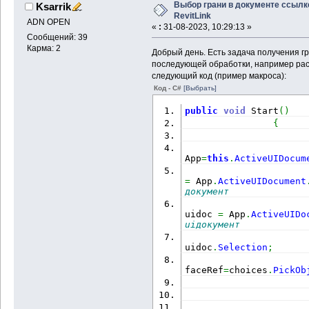
Выбор грани в документе ссылк
Ksarrik
RevitLink
ADN OPEN
«
:
31-08-2023, 10:29:13 »
Сообщений: 39
Карма: 2
Добрый день. Есть задача получения г
последующей обработки, например рас
следующий код (пример макроса):
Код - C#
[Выбрать]
public
void
 Start
(
)
{
                       
App
=
this
.
ActiveUIDocum
                      
=
 App
.
ActiveUIDocument
документ              
                      
uidoc 
=
 App
.
ActiveUIDo
uiдокумент            
                      
uidoc
.
Selection
;
                       
faceRef
=
choices
.
PickOb
                      