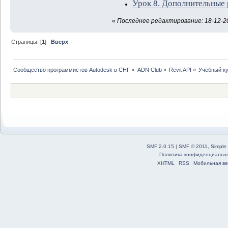
Урок 8. Дополнительные
«
Последнее редактирование: 18-12-20
Страницы: [
1
]
Вверх
Сообщество программистов Autodesk в СНГ
»
ADN Club
»
Revit API
»
Учебный ку
SMF 2.0.15
|
SMF © 2011
,
Simple
Политика конфиденциальн
XHTML
RSS
Мобильная ве