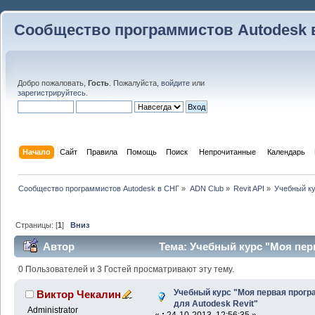
Сообщество программистов Autodesk 
Добро пожаловать,
Гость
. Пожалуйста,
войдите
или
зарегистрируйтесь
.
Начало
Сайт
Правила
Помощь
Поиск
 Непрочитанные 
Календарь
Сообщество программистов Autodesk в СНГ
»
ADN Club
»
Revit API
»
Учебный ку
Страницы: [
1
]
Вниз
Автор
Тема: Учебный курс "Моя перв
(Прочитано 59882 раз)
0 Пользователей и 3 Гостей просматривают эту тему.
Учебный курс "Моя первая прог
Виктор Чекалин
для Autodesk Revit"
Administrator
«
:
24-10-2013, 12:56:35 »