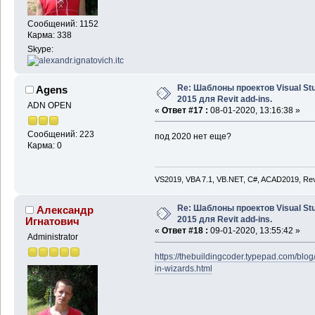
Сообщений: 1152
Карма: 338
Skype:
Re: Шаблоны проектов Visual Stu
Agens
2015 для Revit add-ins.
ADN OPEN
«
Ответ #17 :
08-01-2020, 13:16:38 »
Сообщений: 223
под 2020 нет еще?
Карма: 0
VS2019, VBA 7.1, VB.NET, C#, ACAD2019, Rev
Re: Шаблоны проектов Visual Stu
Александр
2015 для Revit add-ins.
Игнатович
«
Ответ #18 :
09-01-2020, 13:55:42 »
Administrator
https://thebuildingcoder.typepad.com/blog
in-wizards.html