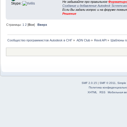
Не забывайте про правильное
Форматиро
Skype:
Создание и добавление Autodesk Screencas
Если Вы задали вопрос и на форуме появи
Решение
Страницы:
1
2
[
Все
]
Вверх
Сообщество программистов Autodesk в СНГ
»
ADN Club
»
Revit API
»
Шаблоны про
SMF 2.0.15
|
SMF © 2011
,
Simple
Политика конфиденциальн
XHTML
RSS
Мобильная ве