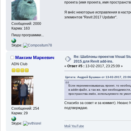
проекта (имя проекта, имя пространств
Я внёс некоторые исправления в настро
элементов "Revit 2017 Updater".
Сообщений: 2000
Карма: 163
Пишу программки...
Skype:
Re: Шаблоны проектов Visual Stu
Максим Маркевич
2015 для Revit add-ins.
ADN Club
«
Ответ #5 :
13-02-2017, 23:25:09 »
Цитата: Андрей Бушман от 13-02-2017, 23:06
Если переименовываешь проект, то необхо
в addin-файл, а так же, при необходимости,
пространства имён, используемого по умол
Спасибо за совет и за коммит). Нюанс 
подтверждаю.
Сообщений: 254
Карма: 29
Skype:
Мой YouTube