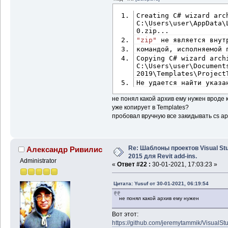
Creating C# wizard arch
C:\Users\user\AppData\
0.zip...
"zip"
 не является внут
командой, исполняемой 
Copying C# wizard archi
2019
\Templates\Project
Не удается найти указа
не понял какой архив ему нужен вроде 
уже копирует в Templates?
пробовал вручную все закидывать cs арх
Re: Шаблоны проектов Visual Stu
Александр Ривилис
2015 для Revit add-ins.
Administrator
«
Ответ #22 :
30-01-2021, 17:03:23 »
Цитата: Yusuf от 30-01-2021, 06:19:54
не понял какой архив ему нужен
Вот этот:
https://github.com/jeremytammik/VisualSt