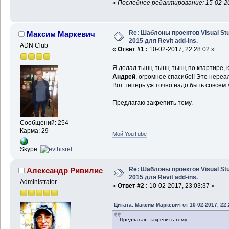
«
Последнее редактирование: 15-02-20
Re: Шаблоны проектов Visual Stu
Максим Маркевич
2015 для Revit add-ins.
ADN Club
«
Ответ #1 :
10-02-2017, 22:28:02 »
Я делал тынц-тынц-тынц по квартире, к
Андрей
, огромное спасибо!! Это нереа
Вот теперь уж точно надо быть совсем 
Предлагаю закрепить тему.
Сообщений: 254
Карма: 29
Мой YouTube
Skype:
Re: Шаблоны проектов Visual Stu
Александр Ривилис
2015 для Revit add-ins.
Administrator
«
Ответ #2 :
10-02-2017, 23:03:37 »
Цитата: Максим Маркевич от 10-02-2017, 22:
Предлагаю закрепить тему.