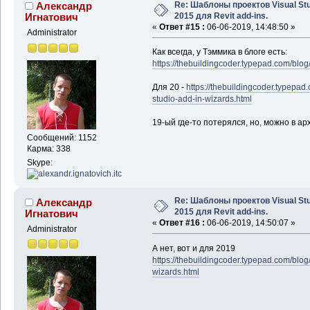
Re: Шаблоны проектов Visual Stu
Александр
2015 для Revit add-ins.
Игнатович
«
Ответ #15 :
06-06-2019, 14:48:50 »
Administrator
Как всегда, у Тэммика в блоге есть:
https://thebuildingcoder.typepad.com/blog
Для 20 -
https://thebuildingcoder.typepad
studio-add-in-wizards.html
19-ый где-то потерялся, но, можно в ар
Сообщений: 1152
Карма: 338
Skype:
Re: Шаблоны проектов Visual Stu
Александр
2015 для Revit add-ins.
Игнатович
«
Ответ #16 :
06-06-2019, 14:50:07 »
Administrator
А нет, вот и для 2019
https://thebuildingcoder.typepad.com/blog
wizards.html