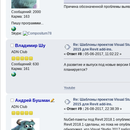
Причина обозначенной проблемы выявл
Сообщений: 2000
Карма: 163
Пишу программки...
Skype:
Re: Шаблоны проектов Visual Stu
Владимир Шу
2015 для Revit add-ins.
ADN Club
«
Ответ #8 :
05-06-2017, 11:02:22 »
Сообщений: 630
А развитие и выпуск под новые версии 
Карма: 161
планируется?
Youtube
Re: Шаблоны проектов Visual Stu
Андрей Бушман
2015 для Revit add-ins.
ADN Club
«
Ответ #9 :
26-08-2017, 22:38:39 »
NuGet-пакеты под Revit 2018.1 опубли
Revit 2018.1 сделаны, но пока не опубл
обнаружил, что Visual Studio 2017 работ