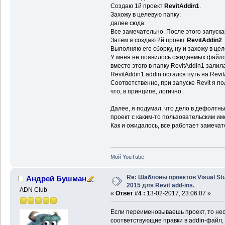
Создаю 1й проект
RevitAddin1
.
Захожу в целевую папку:
далее сюда:
Все замечательно. После этого запускаю
Затем я создаю 2й проект
RevitAddin2
.
Выполняю его сборку, ну и захожу в цел
У меня не появилось ожидаемых файлов -
вместо этого в папку RevitAddin1 залила
RevitAddin1.addin остался путь на Revit
Соответственно, при запуске Revit я по
что, в принципе, логично.
Далее, я подумал, что дело в дефолтн
проект с каким-то пользовательским и
Как и ожидалось, все работает замечат
Мой YouTube
Re: Шаблоны проектов Visual Stu
Андрей Бушман
2015 для Revit add-ins.
ADN Club
«
Ответ #4 :
13-02-2017, 23:06:07 »
Если переименовываешь проект, то не
соответствующие правки в addin-файл, 