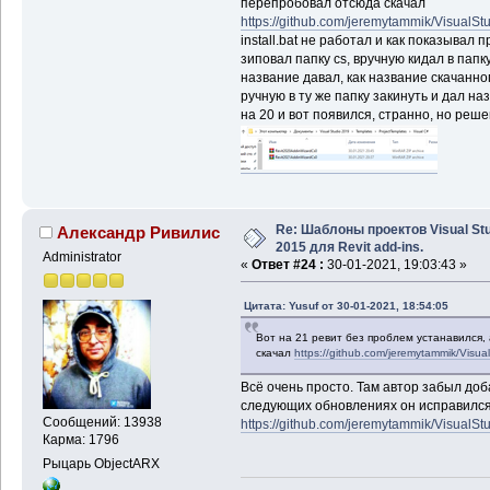
перепробовал отсюда скачал
https://github.com/jeremytammik/VisualSt
install.bat не работал и как показывал
зиповал папку cs, вручную кидал в папку
название давал, как название скачанног
ручную в ту же папку закинуть и дал на
на 20 и вот появился, странно, но реш
Re: Шаблоны проектов Visual Stu
Александр Ривилис
2015 для Revit add-ins.
Administrator
«
Ответ #24 :
30-01-2021, 19:03:43 »
Цитата: Yusuf от 30-01-2021, 18:54:05
Вот на 21 ревит без проблем устанавился, 
скачал
https://github.com/jeremytammik/Visua
Всё очень просто. Там автор забыл добав
следующих обновлениях он исправился.
Сообщений: 13938
https://github.com/jeremytammik/VisualSt
Карма: 1796
Рыцарь ObjectARX