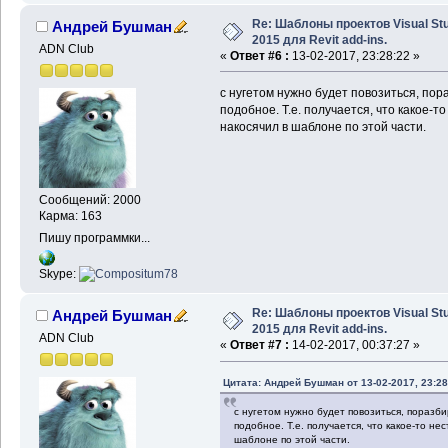
Re: Шаблоны проектов Visual Stu
Андрей Бушман
2015 для Revit add-ins.
ADN Club
«
Ответ #6 :
13-02-2017, 23:28:22 »
с нугетом нужно будет повозиться, пор
подобное. Т.е. получается, что какое-
накосячил в шаблоне по этой части.
Сообщений: 2000
Карма: 163
Пишу программки...
Skype:
Re: Шаблоны проектов Visual Stu
Андрей Бушман
2015 для Revit add-ins.
ADN Club
«
Ответ #7 :
14-02-2017, 00:37:27 »
Цитата: Андрей Бушман от 13-02-2017, 23:28
с нугетом нужно будет повозиться, поразби
подобное. Т.е. получается, что какое-то н
шаблоне по этой части.