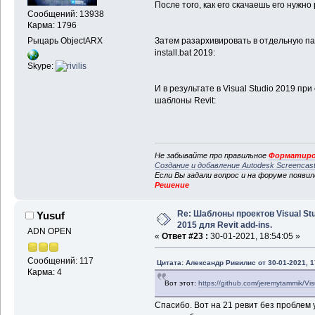
После того, как его скачаешь его нужно
Сообщений: 13938
Карма: 1796
Рыцарь ObjectARX
Затем разархивировать в отдельную пап
install.bat 2019:
Skype:
И в результате в Visual Studio 2019 пр
шаблоны Revit:
Не забывайте про правильное
Форматиро
Создание и добавление Autodesk Screencas
Если Вы задали вопрос и на форуме появи
Решение
Re: Шаблоны проектов Visual Stu
Yusuf
2015 для Revit add-ins.
ADN OPEN
«
Ответ #23 :
30-01-2021, 18:54:05 »
Сообщений: 117
Цитата: Александр Ривилис от 30-01-2021, 1
Карма: 4
Вот этот:
https://github.com/jeremytammik/Vi
Спасибо. Вот на 21 ревит без проблем у