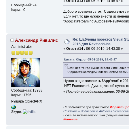
«
Ответ #13 :
05-06-2019, 14:45:47 »
Сообщений: 24
Карма: 0
Доброго времени суток! Существуют ли
Если нет, то где нужно внести измене
"AppData\Roaming\Autodesk\Revit\Addin
Re: Шаблоны проектов Visual Stu
Александр Ривилис
2015 для Revit add-ins.
Administrator
«
Ответ #14 :
06-06-2019, 14:43:30 »
Цитата: Olga от 05-06-2019, 14:45:47
Если нет, то где нужно внести изменения
"AppData\Roaming\Autodesk\Revit\Addins\20
Нужно везде заменить $AppYear$ с 2018
.NET Framework. Думаю, что её нужно в
Сообщений: 13938
«
Последнее редактирование: 06-06-20
Карма: 1796
Рыцарь ObjectARX
Не забывайте про правильное
Форматиро
Создание и добавление Autodesk Screencas
Skype:
Если Вы задали вопрос и на форуме появи
Решение