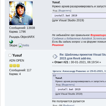
Yusuf
,
Нужно архив разархивировать и запусти
Код:
[Выделить]
install.bat 2019
(для Visual Studio 2019)
Сообщений: 13938
Карма: 1796
Не забывайте про правильное
Форматиро
Рыцарь ObjectARX
Создание и добавление Autodesk Screencas
Если Вы задали вопрос и на форуме появи
Решение
Skype:
Re: Шаблоны проектов Visual Stu
Yusuf
2015 для Revit add-ins.
ADN OPEN
«
Ответ #21 :
30-01-2021, 06:19:54 »
Сообщений: 117
Цитата: Александр Ривилис от 29-01-2021, 1
Карма: 4
Yusuf
,
Нужно архив разархивировать и запустить и
Код:
[Выделить]
install.bat 2019
(для Visual Studio 2019)
Не получается ругается
Код - INI
[Выбрать]