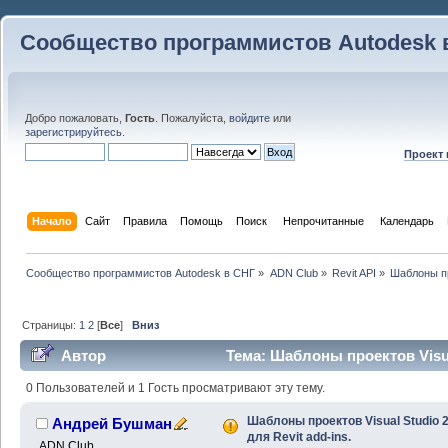
Сообщество программистов Autodesk 
Добро пожаловать,
Гость
. Пожалуйста,
войдите
или
зарегистрируйтесь
.
Проект
Начало
Сайт
Правила
Помощь
Поиск
 Непрочитанные 
Календарь
Сообщество программистов Autodesk в СНГ
»
ADN Club
»
Revit API
»
Шаблоны про
Страницы:
1
2
[
Все
]
Вниз
Автор
Тема: Шаблоны проектов Visual
(Прочитано 120827 раз)
0 Пользователей и 1 Гость просматривают эту тему.
Шаблоны проектов Visual Studio 
Андрей Бушман
для Revit add-ins.
ADN Club