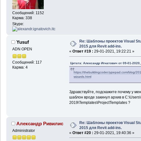
Сообщений: 1152
Карма: 338
Skype:
Re: Шаблоны проектов Visual Stu
Yusuf
2015 для Revit add-ins.
ADN OPEN
«
Ответ #19 :
29-01-2021, 19:22:21 »
Сообщений: 117
Цитата: Александр Игнатович от 09-01-2020,
Карма: 4
https://thebuildingcoder.typepad.com/blog/2019
wizards.html
Здравствуйте, подскажите почему у мен
шаблон вроде закинул архив в C:\Users\
2019\Templates\ProjectTemplates ?
Re: Шаблоны проектов Visual Stu
Александр Ривилис
2015 для Revit add-ins.
Administrator
«
Ответ #20 :
29-01-2021, 19:40:36 »