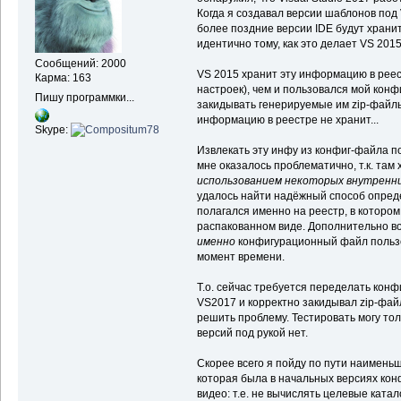
Когда я создавал версии шаблонов под
более поздние версии IDE будут храни
идентично тому, как это делает VS 201
Сообщений: 2000
VS 2015 хранит эту информацию в рее
Карма: 163
настроек), чем и пользовался мой конф
Пишу программки...
закидывать генерируемые им zip-файл
информацию в реестре не хранит...
Skype:
Извлекать эту инфу из конфиг-файла п
мне оказалось проблематично, т.к. там
использованием некоторых внутренн
удалось найти надёжный способ опред
полагался именно на реестр, в которо
распакованном виде. Дополнительно в
именно
конфигурационный файл пользо
момент времени.
Т.о. сейчас требуется переделать конф
VS2017 и корректно закидывал zip-фай
решить проблему. Тестировать могу толь
версий под рукой нет.
Скорее всего я пойду по пути наименьш
которая была в начальных версиях кон
видео: т.е. не вычислять целевые катал