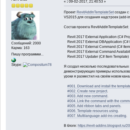
«
:
09-02-2017, 21:40:53 »
Проект
RevitAddInTemplateSet
создан с
VS2015 для создания надстроек (add-ins
Состав проекта RevitAddInTemplateSet:
Revit 2017 External Application (C# Pro
Revit 2017 External DBApplication (C# P
Сообщений: 2000
Revit 2017 External Command (C# Item
Карма: 163
Revit 2017 External Command Availabili
Пишу программки...
Revit 2017 Updater (C# Item Template)
Skype:
Я создал несколько последовательных 
демонстрирующих примеры использован
уроки я разместил на своём новом кана
#001. Download and install the templat
#002. Create new project
.
#003. Add new command
.
#004. Link the command with the comman
#005. Add ribbon tabs and panels
.
#006. Template resources using
.
#007. Multilanguage add-ins creating
.
В блоге:
https://revit-addins.blogspot.ru/2