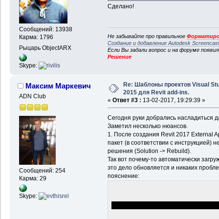
Сделано!
Сообщений: 13938
Не забывайте про правильное
Форматиро
Карма: 1796
Создание и добавление Autodesk Screencas
Рыцарь ObjectARX
Если Вы задали вопрос и на форуме появи
Решение
Skype:
Re: Шаблоны проектов Visual Stu
Максим Маркевич
2015 для Revit add-ins.
ADN Club
«
Ответ #3 :
13-02-2017, 19:29:39 »
Сегодня руки добрались насладиться
Заметил несколько нюансов.
1. После создания Revit 2017 External A
пакет (в соответствии с инструкцией)
решения (Solution -> Rebuild).
Так вот почему-то автоматически загру
это дело обновляется и никаких пробле
Сообщений: 254
пояснение:
Карма: 29
Skype: