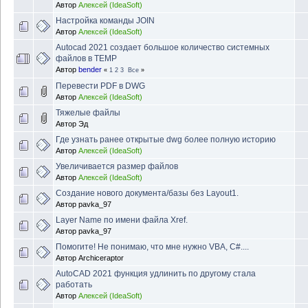
Автор
Алексей (IdeaSoft)
Настройка команды JOIN
Автор
Алексей (IdeaSoft)
Autocad 2021 создает большое количество системных
файлов в TEMP
Автор
bender
«
1
2
3
Все
»
Перевести PDF в DWG
Автор
Алексей (IdeaSoft)
Тяжелые файлы
Автор
Эд
Где узнать ранее открытые dwg более полную историю
Автор
Алексей (IdeaSoft)
Увеличивается размер файлов
Автор
Алексей (IdeaSoft)
Создание нового документа/базы без Layout1.
Автор
pavka_97
Layer Name по имени файла Xref.
Автор
pavka_97
Помогите! Не понимаю, что мне нужно VBA, C#....
Автор
Archiceraptor
AutoCAD 2021 функция удлинить по другому стала
работать
Автор
Алексей (IdeaSoft)