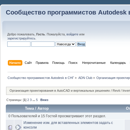
Сообщество программистов Autodesk 
Добро пожаловать,
Гость
. Пожалуйста,
войдите
или
зарегистрируйтесь
.
Начало
Сайт
Правила
Помощь
Поиск
 Непрочитанные 
Календарь
Сообщество программистов Autodesk в СНГ
»
ADN Club
»
Организация проекти
Организация проектирования в AutoCAD и вертикальных решениях / Revit / Invento
Страницы: [
1
]
2
3
...
5
Вниз
Тема
/
Автор
О
0 Пользователей и 15 Гостей просматривают этот раздел.
Изменение изм. для вставленных элементов задать с
консоли