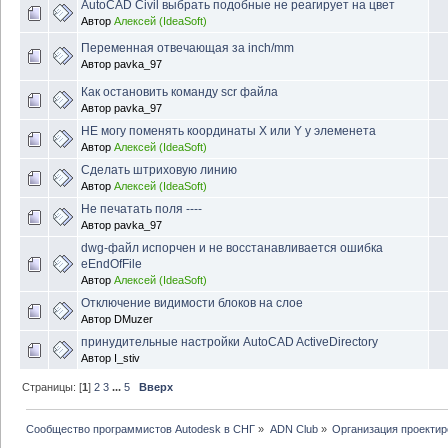
AutoCAD Civil выбрать подобные не реагирует на цвет
Автор
Алексей (IdeaSoft)
Переменная отвечающая за inch/mm
Автор
pavka_97
Как остановить команду scr файла
Автор
pavka_97
НЕ могу поменять координаты X или Y у элеменета
Автор
Алексей (IdeaSoft)
Сделать штриховую линию
Автор
Алексей (IdeaSoft)
Не печатать поля ----
Автор
pavka_97
dwg-файл испорчен и не восстанавливается ошибка
eEndOfFile
Автор
Алексей (IdeaSoft)
Отключение видимости блоков на слое
Автор
DMuzer
принудительные настройки AutoCAD ActiveDirectory
Автор
I_stiv
Страницы: [
1
]
2
3
...
5
Вверх
Сообщество программистов Autodesk в СНГ
»
ADN Club
»
Организация проекти