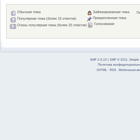
Обычная тема
Заблокированная тема
Пе
Прикрепленная тема
Популярная тема (более 15 ответов)
Голосование
Очень популярная тема (более 25 ответов)
SMF 2.0.15
|
SMF © 2011
,
Simple
Политика конфиденциальн
XHTML
RSS
Мобильная ве