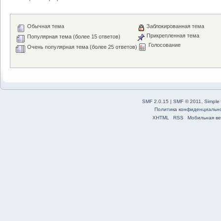
Обычная тема
Заблокированная тема
Прикрепленная тема
Популярная тема (более 15 ответов)
Голосование
Очень популярная тема (более 25 ответов)
SMF 2.0.15
|
SMF © 2011
,
Simple
Политика конфиденциальн
XHTML
RSS
Мобильная ве