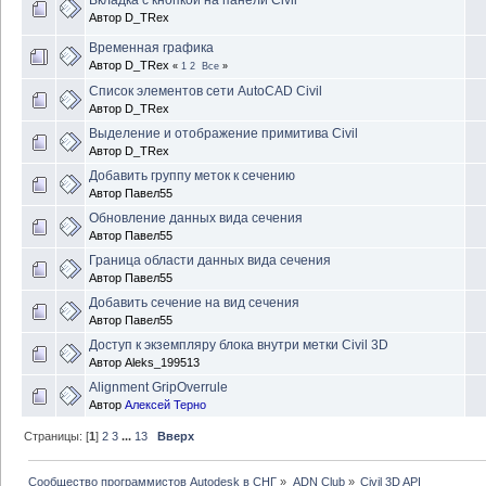
Вкладка с кнопкой на панели Civil
Автор
D_TRex
Временная графика
Автор
D_TRex
«
1
2
Все
»
Список элементов сети AutoCAD Civil
Автор
D_TRex
Выделение и отображение примитива Civil
Автор
D_TRex
Добавить группу меток к сечению
Автор
Павел55
Обновление данных вида сечения
Автор
Павел55
Граница области данных вида сечения
Автор
Павел55
Добавить сечение на вид сечения
Автор
Павел55
Доступ к экземпляру блока внутри метки Civil 3D
Автор
Aleks_199513
Alignment GripOverrule
Автор
Алексей Терно
Страницы: [
1
]
2
3
...
13
Вверх
Сообщество программистов Autodesk в СНГ
»
ADN Club
»
Civil 3D API