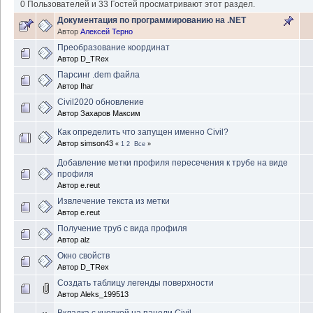
0 Пользователей и 33 Гостей просматривают этот раздел.
Документация по программированию на .NET
Автор
Алексей Терно
Преобразование координат
Автор
D_TRex
Парсинг .dem файла
Автор
Ihar
Civil2020 обновление
Автор
Захаров Максим
Как определить что запущен именно Civil?
Автор
simson43
«
1
2
Все
»
Добавление метки профиля пересечения к трубе на виде
профиля
Автор
e.reut
Извлечение текста из метки
Автор
e.reut
Получение труб с вида профиля
Автор
alz
Окно свойств
Автор
D_TRex
Создать таблицу легенды поверхности
Автор
Aleks_199513