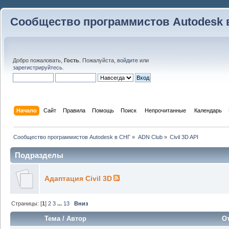
Сообщество программистов Autodesk 
Добро пожаловать,
Гость
. Пожалуйста,
войдите
или
зарегистрируйтесь
.
Начало
Сайт
Правила
Помощь
Поиск
 Непрочитанные 
Календарь
Сообщество программистов Autodesk в СНГ
»
ADN Club
»
Civil 3D API
Подразделы
Адаптация Civil 3D
Страницы: [
1
]
2
3
...
13
Вниз
Тема
/
Автор
О