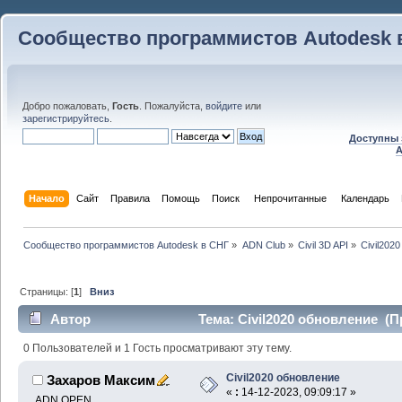
Сообщество программистов Autodesk 
Добро пожаловать,
Гость
. Пожалуйста,
войдите
или
зарегистрируйтесь
.
Доступны 
A
Начало
Сайт
Правила
Помощь
Поиск
 Непрочитанные 
Календарь
Сообщество программистов Autodesk в СНГ
»
ADN Club
»
Civil 3D API
»
Civil202
Страницы: [
1
]
Вниз
Автор
Тема: Civil2020 обновление (П
0 Пользователей и 1 Гость просматривают эту тему.
Civil2020 обновление
Захаров Максим
«
:
14-12-2023, 09:09:17 »
ADN OPEN