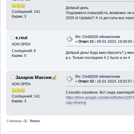
Добрый день.
Сообщений: 141
Подскажите пожалуйста, возможно ли н
Карма: 3
2020 (4 Update)? А то доступы все пере
Re: Civil2020 обновление
e.reut
«
Ответ #1 :
09-01-2024, 16:08:05 
ADN OPEN
Сообщений: 6
Добрый день! Куда вам сбросить? у мен
Карма: 0
p.s. Только последнее 6.2 было а не 4
Re: Civil2020 обновление
Захаров Максим
«
Ответ #2 :
10-01-2024, 16:02:57 
ADN OPEN
Спасибо огромное. Вот сюда закопиру
Сообщений: 141
https://drive.google.com/drive/folder
Карма: 3
usp=sharing
Страницы: [
1
]
Вверх