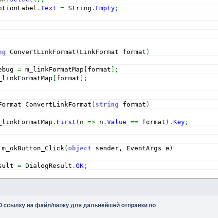
ptionLabel
.
Text
=
 String
.
Empty
;
ng
 ConvertLinkFormat
(
LinkFormat format
)
ebug 
=
 m_linkFormatMap
[
format
]
;
_linkFormatMap
[
format
]
;
Format ConvertLinkFormat
(
string
 format
)
_linkFormatMap
.
First
(
n 
=>
 n
.
Value
==
 format
)
.
Key
;
 m_okButton_Click
(
object
 sender, EventArgs e
)
sult 
=
 DialogResult
.
OK
;
 m_cancelButton_Click
(
object
 sender, EventArgs e
)
 ссылку на файл/папку для дальнейшей отправки по
sult 
=
 DialogResult
.
Cancel
;