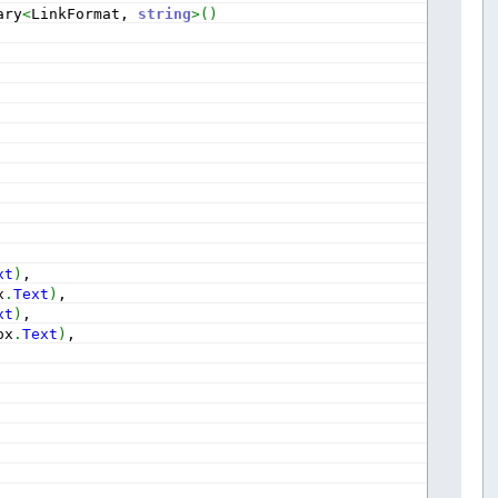
ary
<
LinkFormat, 
string
>
(
)
xt
)
,
x
.
Text
)
,
xt
)
,
ox
.
Text
)
,