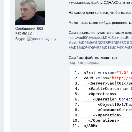
            SetDescr
к указанному файлу. ОДНАКО это не 
}
На самом деле хочется, чтобы вызов
private
void
{
Может есть какое-нибудь решение, ка
if
(
comb
Сообщений: 662
{
Сама ссылка получается в таком виде
Карма: 12
stri
http://vault01/AutodeskDM/Services/
Skype:
Vault=%D0%9A%D0%BE%D0%BD%
                Link
+%D1%82%D0%B5%D1%81%D1%82%D0%
if
(
Сам *.acr-файл выглядит так:
{
Код - XML
[Выбрать]
                    
<?xml
version
=
"1.0"
<ADM
xmlns
=
"http://s
<Server
>
vault01
</S
}
<Vault
>
Контентная 
else
<Operations
>
{
<Operation
Objec
                    
<ObjectID
>
$/Па
<Command
>
Selec
}
</Operation
>
else
</Operations
>
{
</ADM
>
                    