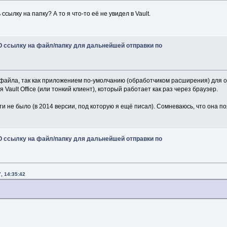
"A link to a page inside the Vault web client.  Foll
"the link will cause the default web browser to navi
ссылку на папку? А то я что-то её не увидел в Vault.
"the object in the web browser."
+
 Environment
.
NewLi
"NOTE: This will link to a specific version, so the 
 ссылку на файл/папку для дальнейшей отправки по
m_descriptionLabel
.
Text
=
 String
.
Empty
;
 файла, так как приложением по-умолчанию (обработчиком расширения) для о
Vault Office (или тонкий клиент), который работает как раз через браузер.
и не было (в 2014 версии, под которую я ещё писал). Сомневаюсь, что она по
 m_ComboBox_Enter
(
object
 sender, EventArgs e
)
 combo 
=
 sender 
as
 ComboBox
;
 ссылку на файл/папку для дальнейшей отправки по
iptionText
(
combo
)
;
, 14:35:42