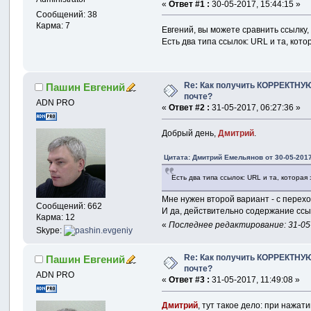
}
«
Ответ #1 :
30-05-2017, 15:44:15 »
Сообщений: 38
private
void
Карма: 7
Евгений, вы можете сравнить ссылку,
{
Есть два типа ссылок: URL и та, кото
if
(
!
Use
{
                Mess
Re: Как получить КОРРЕКТНУЮ
Пашин Евгений
retu
почте?
}
ADN PRO
«
Ответ #2 :
31-05-2017, 06:27:36 »
            SiteList
Добрый день,
Дмитрий
.
            ConfigSi
Цитата: Дмитрий Емельянов от 30-05-2017
            DialogRe
Есть два типа ссылок: URL и та, которая 
if
(
resu
Мне нужен второй вариант - с перехо
retu
Сообщений: 662
И да, действительно содержание ссы
Карма: 12
            sitelist
«
Последнее редактирование: 31-05-
Skype:
            sitelist
}
Re: Как получить КОРРЕКТНУЮ
Пашин Евгений
почте?
private
void
ADN PRO
«
Ответ #3 :
31-05-2017, 11:49:08 »
{
            ComboBox
Дмитрий
, тут такое дело: при нажа