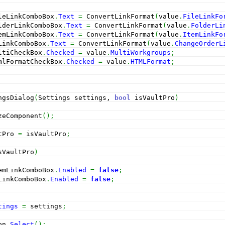
leLinkComboBox
.
Text
=
 ConvertLinkFormat
(
value
.
FileLinkFo
lderLinkComboBox
.
Text
=
 ConvertLinkFormat
(
value
.
FolderLi
emLinkComboBox
.
Text
=
 ConvertLinkFormat
(
value
.
ItemLinkFo
LinkComboBox
.
Text
=
 ConvertLinkFormat
(
value
.
ChangeOrderL
ltiCheckBox
.
Checked
=
 value
.
MultiWorkgroups
;
mlFormatCheckBox
.
Checked
=
 value
.
HTMLFormat
;
ngsDialog
(
Settings settings, 
bool
 isVaultPro
)
zeComponent
(
)
;
tPro 
=
 isVaultPro
;
sVaultPro
)
emLinkComboBox
.
Enabled
=
false
;
LinkComboBox
.
Enabled
=
false
;
tings
=
 settings
;
on
.
Select
(
)
;