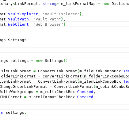
ionary
<
LinkFormat, 
string
>
 m_linkFormatMap 
=
new
 Diction
mat
.
VaultExplorer
, 
"Vault Explorer"
}
,
mat
.
VaultPath
, 
"Vault Path"
}
,
mat
.
WebClient
, 
"Web Browser"
}
ngs Settings
ings settings 
=
new
 Settings
(
)
FileLinkFormat 
=
 ConvertLinkFormat
(
m_fileLinkComboBox
.
Te
FolderLinkFormat 
=
 ConvertLinkFormat
(
m_folderLinkComboBo
ItemLinkFormat 
=
 ConvertLinkFormat
(
m_itemLinkComboBox
.
Te
ChangeOrderLinkFormat 
=
 ConvertLinkFormat
(
m_coLinkComboB
MultiWorkgroups 
=
 m_multiCheckBox
.
Checked
,
HTMLFormat 
=
 m_htmlFormatCheckBox
.
Checked
rn
 settings
;