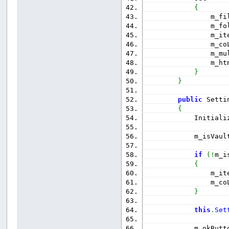
{
                m_fi
                m_fo
                m_it
                m_co
                m_mu
                m_ht
}
}
public
 Setti
{
            Initiali
            m_isVaul
if
(
!
m_i
{
                m_it
                m_co
}
this
.
Set
            m_okButt