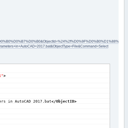
0%B0%D0%B7%D0%B0&ObjectId=%24%2f%D0%9F%D0%B0%D1%88%D0
rs+in+AutoCAD+2017.bat&ObjectType=File&Command=Select
ng the "
+
 to the "
+
1"
>
ers in AutoCAD 2017.bat
</ObjectID
>
k."
;