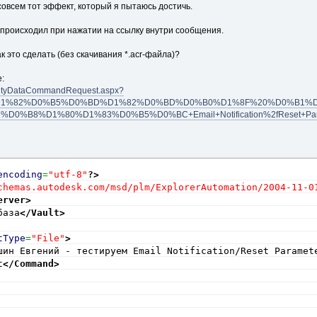
iptionText
(
combo
)
;
совсем тот эффект, который я пытаюсь достичь.
 происходил при нажатии на ссылку внутри сообщения.
 SetDescriptionText
(
ComboBox combo
)
к это сделать (без скачивания *.acr-файла)?
o 
!=
null
)
:
ng
 value 
=
 combo
.
Text
;
EntityDataCommandRequest.aspx?
D1%82%D0%B5%D0%BD%D1%82%D0%BD%D0%B0%D1%8F%20%D0%B1%D
Format linkFormat 
=
 ConvertLinkFormat
(
value
)
;
B8%D1%80%D1%83%D0%B5%D0%BC+Email+Notification%2fReset+Paramete
linkFormat 
==
 LinkFormat
.
VaultExplorer
)
m_descriptionLabel
.
Text
=
"A link to an object inside Vault Explorer.  Followi
encoding
=
"utf-8"
?>
"link will cause Vault Explorer to open and navigate
chemas.autodesk.com/msd/plm/ExplorerAutomation/2004-11-0
"object."
;
erver
>
база
</Vault
>
if
(
linkFormat 
==
 LinkFormat
.
VaultPath
)
tType
=
"File"
>
m_descriptionLabel
.
Text
=
шин Евгений - тестируем Email Notification/Reset Paramet
"The full Vault path.  Technically this is not a lin
t
</Command
>
if
(
linkFormat 
==
 LinkFormat
.
WebClient
)
m_descriptionLabel
.
Text
=