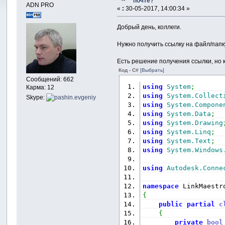
почте?
ADN PRO
«
:
30-05-2017, 14:00:34 »
Добрый день, коллеги.
Нужно получить ссылку на файл/папку
Есть решение получения ссылки, но к
Код - C#
[Выбрать]
Сообщений: 662
using
System
;
Карма: 12
using
System.Collect
Skype:
using
System.Compone
using
System.Data
;
using
System.Drawing
using
System.Linq
;
using
System.Text
;
using
System.Windows
using
Autodesk.Conne
namespace
 LinkMaestr
{
public
partial
c
{
private
bool