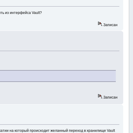
ить из интерфейса Vault?
Записан
ors"
)
;
;
Записан
s e
)
нажатии на который происходит желанный переход в хранилище Vault