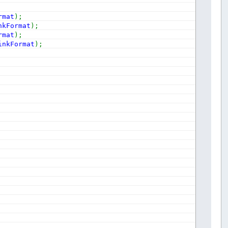
rmat
)
;
nkFormat
)
;
rmat
)
;
inkFormat
)
;