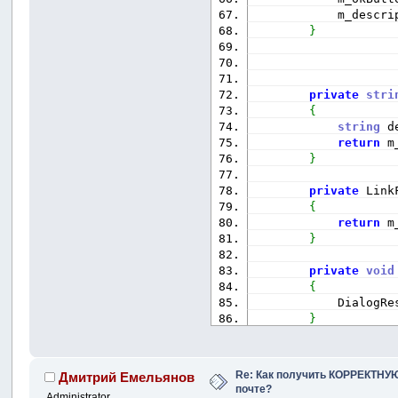
            m_descri
}
private
stri
{
string
 d
return
 m
}
private
 Link
{
return
 m
}
private
void
{
            DialogRe
}
private
void
{
Re: Как получить КОРРЕКТНУЮ
Дмитрий Емельянов
            DialogRe
почте?
Administrator