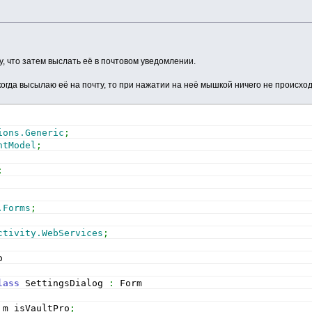
, что затем выслать её в почтовом уведомлении.
огда высылаю её на почту, то при нажатии на неё мышкой ничего не происход
ions.Generic
;
ntModel
;
;
.Forms
;
ctivity.WebServices
;
o
lass
 SettingsDialog 
:
 Form
 m_isVaultPro
;