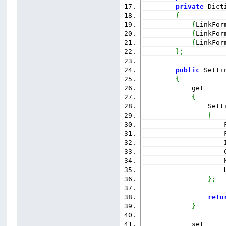
private
 Dict
{
{
LinkFor
{
LinkFor
{
LinkFor
}
;
public
 Setti
{
            get
{
                Sett
{
                    
                    
                    
                    
                    
                    
}
;
retu
}
            set