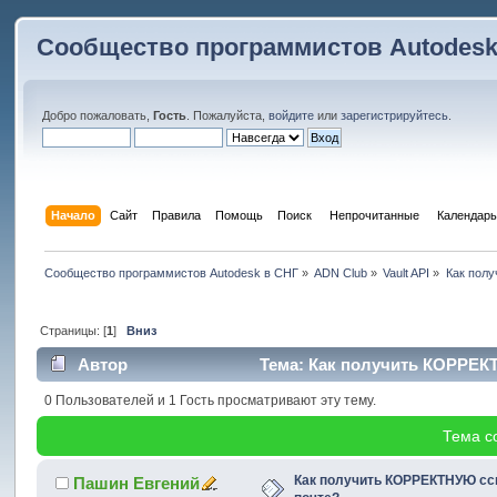
Сообщество программистов Autodesk
Добро пожаловать,
Гость
. Пожалуйста,
войдите
или
зарегистрируйтесь
.
Начало
Сайт
Правила
Помощь
Поиск
 Непрочитанные 
Календарь
Сообщество программистов Autodesk в СНГ
»
ADN Club
»
Vault API
»
Как полу
Страницы: [
1
]
Вниз
Автор
Тема: Как получить КОРРЕКТ
0 Пользователей и 1 Гость просматривают эту тему.
Тема с
Как получить КОРРЕКТНУЮ ссы
Пашин Евгений