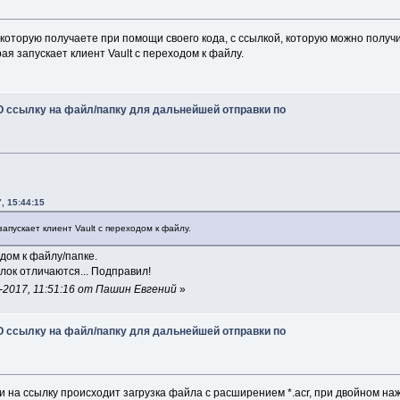
 m_siteListButton_Click
(
object
 sender, EventArgs e
)
 которую получаете при помощи своего кода, с ссылкой, которую можно получ
рая запускает клиент Vault с переходом к файлу.
rUtil
.
IsAdmin
(
GlobalManager
.
WebServices
)
)
ageBox
.
Show
(
"This command can only be run by administrat
 ссылку на файл/папку для дальнейшей отправки по
rn
;
 sitelist 
=
 SiteList
.
Load
(
)
;
teListDialog dialog 
=
new
 ConfigSiteListDialog
(
sitelist
)
, 15:44:15
sult result 
=
 dialog
.
ShowDialog
(
)
;
запускает клиент Vault с переходом к файлу.
lt 
!=
 DialogResult
.
OK
)
дом к файлу/папке.
rn
;
лок отличаются... Подправил!
 
=
 dialog
.
SiteList
;
2017, 11:51:16 от Пашин Евгений
»
.
Save
(
)
;
 ссылку на файл/папку для дальнейшей отправки по
 m_ComboBox_SelectedIndexChanged
(
object
 sender, EventArg
 combo 
=
 sender 
as
 ComboBox
;
тии на ссылку происходит загрузка файла с расширением *.acr, при двойном 