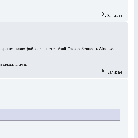
owing "
+
gate to "
+
ne
+
Записан
link may go out of date over time."
;
ткрытия таких файлов является Vault. Это особенность Windows.
явилась сейчас.
Записан