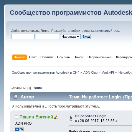
Сообщество программистов Autodesk
Добро пожаловать,
Гость
. Пожалуйста,
войдите
или
зарегистрируйтесь
.
Начало
Сайт
Правила
Помощь
Поиск
 Непрочитанные 
Календарь
Сообщество программистов Autodesk в СНГ
»
ADN Club
»
Vault API
»
Не работ
Страницы: [
1
]
Вниз
Автор
Тема: Не работает LogIn (Пр
0 Пользователей и 1 Гость просматривают эту тему.
Не работает LogIn
Пашин Евгений
«
:
26-06-2017, 13:28:55 »
ADN PRO
Добрый день, коллеги.