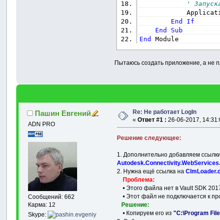
' Запуск
            Applicat
End
If
End
Sub
End
 Module
Пытаюсь создать приложение, а не пл
Re: Не работает LogIn
Пашин Евгений
«
Ответ #1 :
26-06-2017, 14:31:
ADN PRO
Решение следующее:
1. Дополнительно добавляем ссылк
Autodesk.Connectivity.WebServices.
2. Нужна ещё ссылка на
ClmLoader.d
Проблема:
• Этого файла нет в Vault SDK 201
• Этот файл не подключается к про
Сообщений: 662
Решение:
Карма: 12
• Копируем его из
"C:\Program File
Skype: