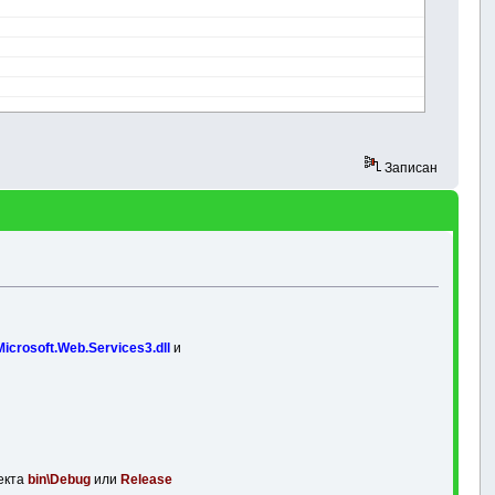
Записан
Microsoft.Web.Services3.dll
и
оекта
bin\Debug
или
Release