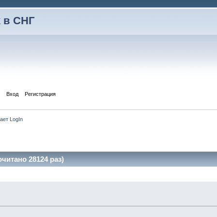
 в СНГ
Вход
Регистрация
ает LogIn
очитано 28124 раз)