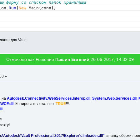
аю форму со списком папок хранилища
ion.
Run
(
New
 Main
(
conn
)
)
агин для Vault.
Отмечено как Решение
Пашин Евгений
26-06-2017, 14:32:09
03 »
и на
Autodesk.Connectivity.WebServices.Interop.dll
,
System.Web.Services.dll
,
WCF.dll
. Копировать локально:
TRUE
!!!
ll
.
7!
екту!
s\Autodesk\Vault Professional 2017\Explorer\clmloader.dll"
в папку сборки пр