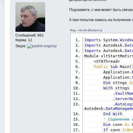
Подскажите, с чем может быть связа
А при попытке нажать на получение
Код - vb.net
[Выбрать]
Сообщений: 662
Imports
 System.
Windo
Карма: 12
Imports
 Autodesk.
Dat
Skype:
Imports
 Autodesk.
Dat
Module vltStartMeFir
    <STAThread>
Public
Sub
 Main
(
        Application.
        Application.
Dim
 sttngs 
A
With
 sttngs
            .
VaultNa
            .
ServerN
            .
AutoLog
Autodesk.
DataManagem
End
With
' Содинение 
Dim
 conn 
As
 
If
 conn 
IsNo