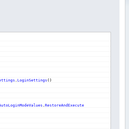
ettings
.
LoginSettings
(
)
AutoLoginModeValues
.
RestoreAndExecute