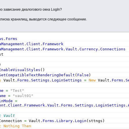
но зависание диалогового окна LogIn?
 списка хранилищ, выводится следующее сообщение.
ws
.
Forms
aManagement
.
Client
.
Framework
aManagement
.
Client
.
Framework
.
Vault
.
Currency
.
Connections
st
)
EnableVisualStyles
(
)
SetCompatibleTextRenderingDefault
(
False
)
s
 Vault.
Forms
.
Settings
.
LoginSettings
=
New
 Vault.
Forms
.
S
me
=
"Test"
ame
=
"vault01"
inMode
=
ent
.
Client
.
Framework
.
Vault
.
Forms
.
Settings
.
LoginSettings
.
с Vault
Connection 
=
 Vault.
Forms
.
Library
.
Login
(
sttngs
)
t
Nothing
Then