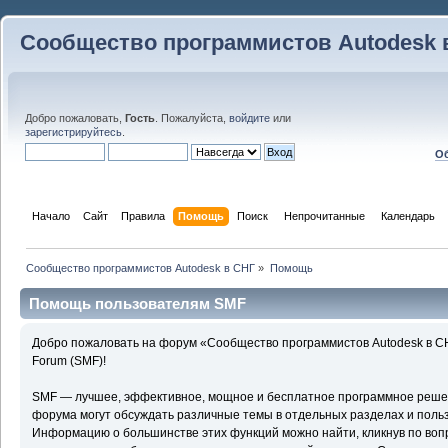
Сообщество программистов Autodesk 
Добро пожаловать,
Гость
. Пожалуйста,
войдите
или
зарегистрируйтесь
.
Об
Начало
Сайт
Правила
Помощь
Поиск
 Непрочитанные 
Календарь
Сообщество программистов Autodesk в СНГ
»
Помощь
Помощь пользователям SMF
Добро пожаловать на форум «Сообщество программистов Autodesk в С
Forum (SMF)!
SMF — лучшее, эффективное, мощное и бесплатное программное решени
форума могут обсуждать различные темы в отдельных разделах и поль
Информацию о большинстве этих функций можно найти, кликнув по воп