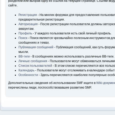
разделом или выбрав одну из ссылок на текущей странице. Ссылки ве
сайте.
Регистрация
- На многих форумах для предоставления пользова
предварительная регистрация.
Авторизация
- После регистрации пользователи должны авторизо
аккаунтам.
Профиль
- У каждого пользователя есть свой личный профиль.
Поиск
- Поиск является чрезвычайно полезным инструментов д
сообщениях и темах.
Публикация сообщений
- Публикация сообщений, как суть форум
мысли.
BB-теги
- В сообщениях можно использовать различные BB-теги.
Личные сообщения
- Пользователи могут обмениваться личным
Список пользователей
- В этом списке перечисляются все польз
Календарь
- Пользователи могут отслеживать в календаре событ
Особенности
- Здесь перечисляются наиболее популярные особ
Дополнительные сведения об использовании SMF ищите в
Wiki-докуме
перечислены люди, поспособствовавшие развитию SMF.