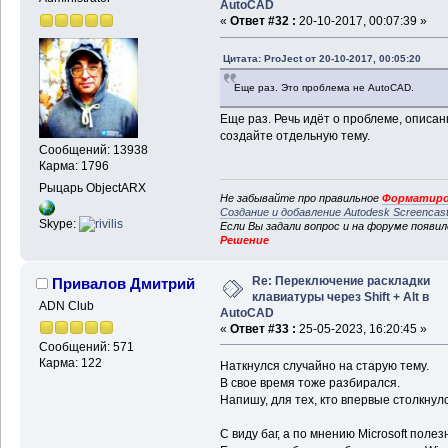
AutoCAD
«
Ответ #32 :
20-10-2017, 00:07:39 »
Цитата: ProJect от 20-10-2017, 00:05:20
Еще раз. Это проблема не AutoCAD.
Еще раз. Речь идёт о проблеме, описан
создайте отдельную тему.
Сообщений: 13938
Карма: 1796
Рыцарь ObjectARX
Не забывайте про правильное
Форматиро
Создание и добавление Autodesk Screencas
Skype:
Если Вы задали вопрос и на форуме появи
Решение
Re: Переключение раскладки
Привалов Дмитрий
клавиатуры через Shift + Alt в
ADN Club
AutoCAD
«
Ответ #33 :
25-05-2023, 16:20:45 »
Сообщений: 571
Карма: 122
Наткнулся случайно на старую тему.
В свое время тоже разбирался.
Напишу, для тех, кто впервые столкнулс
С виду баг, а по мнению Microsoft поле