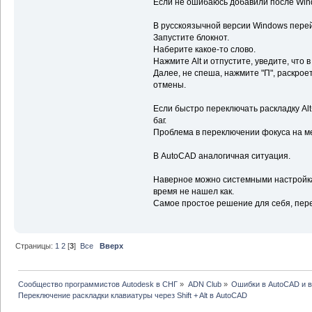
Если не ошибаюсь добавили после Win
В русскоязычной версии Windows перей
Запустите блокнот.
Наберите какое-то слово.
Нажмите Alt и отпустите, уведите, что
Далее, не спеша, нажмите "П", раскрое
отмены.
Если быстро переключать раскладку Alt+
баг.
Проблема в переключении фокуса на ме
В AutoCAD аналогичная ситуация.
Наверное можно системными настройкам
время не нашел как.
Самое простое решение для себя, перейт
Страницы:
1
2
[
3
]
Все
Вверх
Сообщество программистов Autodesk в СНГ
»
ADN Club
»
Ошибки в AutoCAD и 
Переключение раскладки клавиатуры через Shift + Alt в AutoCAD