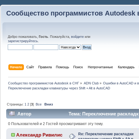
Сообщество программистов Autodesk 
Добро пожаловать,
Гость
. Пожалуйста,
войдите
или
зарегистрируйтесь
.
Начало
Сайт
Правила
Помощь
Поиск
 Непрочитанные 
Календарь
Сообщество программистов Autodesk в СНГ
»
ADN Club
»
Ошибки в AutoCAD и 
Переключение раскладки клавиатуры через Shift + Alt в AutoCAD
Страницы:
1
2
[
3
]
Все
Вниз
Автор
Тема: Переключение раскладки 
AutoCAD (Прочитано 166025 раз)
0 Пользователей и 2 Гостей просматривают эту тему.
Re: Переключение раскладки
Александр Ривилис
клавиатуры через Shift + Alt в