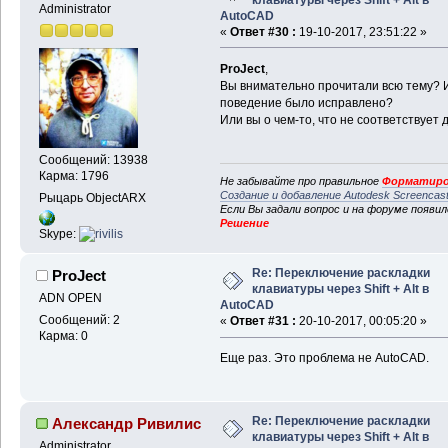
Administrator
AutoCAD
«
Ответ #30 :
19-10-2017, 23:51:22 »
ProJect
,
Вы внимательно прочитали всю тему? И
поведение было исправлено?
Или вы о чем-то, что не соответствует
Сообщений: 13938
Карма: 1796
Не забывайте про правильное
Форматиро
Создание и добавление Autodesk Screencas
Рыцарь ObjectARX
Если Вы задали вопрос и на форуме появи
Решение
Skype:
Re: Переключение раскладки
ProJect
клавиатуры через Shift + Alt в
ADN OPEN
AutoCAD
Сообщений: 2
«
Ответ #31 :
20-10-2017, 00:05:20 »
Карма: 0
Еще раз. Это проблема не AutoCAD.
Re: Переключение раскладки
Александр Ривилис
клавиатуры через Shift + Alt в
Administrator