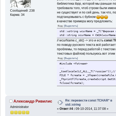
библиотека ibpp, которой мы раньше по
требовала того, чтоб строки были именн
Сообщений: 238
не существует и по сей день. так что,
Карма: 34
подтанцовывать с бубном
в качестве примера могу предложить:
Код:
[Выделить]
std::wstring wcurName = _T("Широкая 
std::string scurName = CW2A(wcurName
// wcurName.c_str() -> это и есть
const 
по поводу русского текста всё работае
проблемы, то перед работой с текстом 
текстовых файлов) пользуюсь вот этим
Код:
[Выделить]
#include <fstream>
...
_tsetlocale(LC_ALL,_T("russian"));//
FILE * fcreate = _tfopen(createFile.
_ftprintf(fcreate,createScript.GetSt
fclose(fcreate);
Re: перевести const TCHAR* в
Александр Ривилис
std::string
Administrator
«
Ответ #4 :
09-10-2014, 11:37:08 »