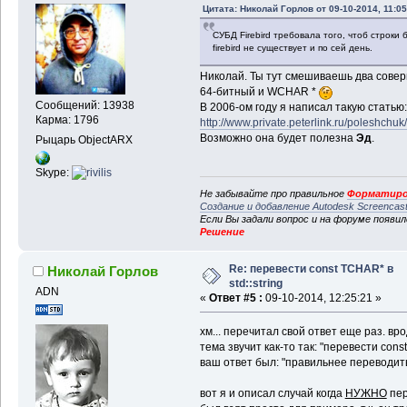
Цитата: Николай Горлов от 09-10-2014, 11:05
СУБД Firebird требовала того, чтоб строки
firebird не существует и по сей день.
Николай. Ты тут смешиваешь два сове
64-битный и WCHAR *
Сообщений: 13938
В 2006-ом году я написал такую статью:
Карма: 1796
http://www.private.peterlink.ru/poleshch
Возможно она будет полезна
Эд
.
Рыцарь ObjectARX
Skype:
Не забывайте про правильное
Форматиро
Создание и добавление Autodesk Screencas
Если Вы задали вопрос и на форуме появи
Решение
Re: перевести const TCHAR* в
Николай Горлов
std::string
ADN
«
Ответ #5 :
09-10-2014, 12:25:21 »
хм... перечитал свой ответ еще раз. в
тема звучит как-то так: "перевести const
ваш ответ был: "правильнее переводить 
вот я и описал случай когда
НУЖНО
пере