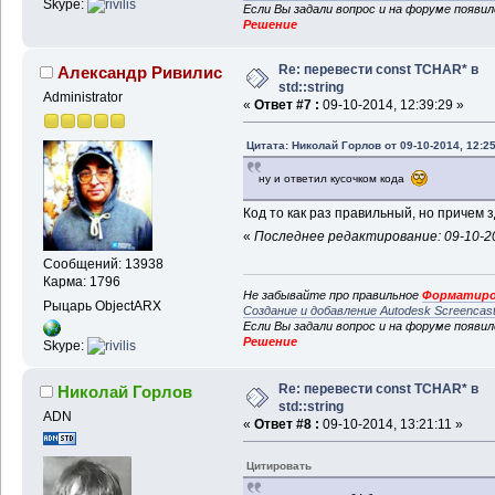
Skype:
Если Вы задали вопрос и на форуме появи
Решение
Re: перевести const TCHAR* в
Александр Ривилис
std::string
Administrator
«
Ответ #7 :
09-10-2014, 12:39:29 »
Цитата: Николай Горлов от 09-10-2014, 12:25
ну и ответил кусочком кода
Код то как раз правильный, но причем 
«
Последнее редактирование: 09-10-20
Сообщений: 13938
Карма: 1796
Не забывайте про правильное
Форматиро
Рыцарь ObjectARX
Создание и добавление Autodesk Screencas
Если Вы задали вопрос и на форуме появи
Решение
Skype:
Re: перевести const TCHAR* в
Николай Горлов
std::string
ADN
«
Ответ #8 :
09-10-2014, 13:21:11 »
Цитировать