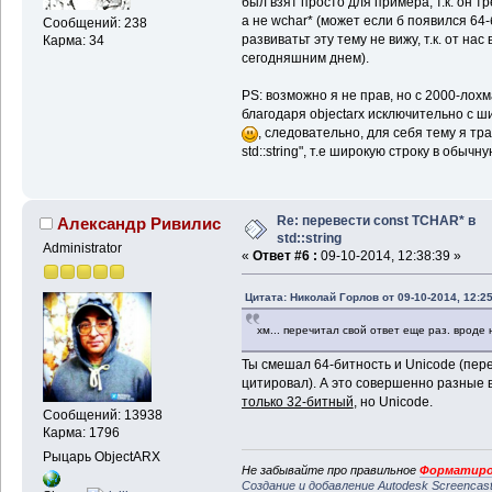
был взят просто для примера, т.к. он т
а не wchar* (может если б появился 64-
Сообщений: 238
развиватьт эту тему не вижу, т.к. от нас
Карма: 34
сегодняшним днем).
PS: возможно я не прав, но с 2000-лох
благодаря objectarx исключительно с 
, следовательно, для себя тему я тр
std::string", т.е широкую строку в обыч
Re: перевести const TCHAR* в
Александр Ривилис
std::string
Administrator
«
Ответ #6 :
09-10-2014, 12:38:39 »
Цитата: Николай Горлов от 09-10-2014, 12:25
хм... перечитал свой ответ еще раз. врод
Ты смешал 64-битность и Unicode (переч
цитировал). А это совершенно разные
только 32-битный
, но Unicode.
Сообщений: 13938
Карма: 1796
Рыцарь ObjectARX
Не забывайте про правильное
Форматиро
Создание и добавление Autodesk Screencas