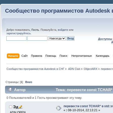
Сообщество программистов Autodesk 
Добро пожаловать,
Гость
. Пожалуйста,
войдите
или
зарегистрируйтесь
.
Доступны 
A
Начало
Сайт
Правила
Помощь
Поиск
 Непрочитанные 
Календарь
Сообщество программистов Autodesk в СНГ
»
ADN Club
»
ObjectARX
»
перевести
Страницы: [
1
]
Вниз
Автор
Тема: перевести const TCHAR* в
0 Пользователей и 1 Гость просматривают эту тему.
перевести const TCHAR* в std::st
Эд
«
:
08-10-2014, 22:13:21 »
ADN OPEN