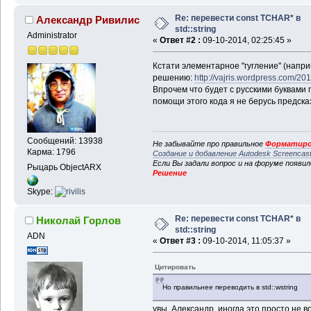
Re: перевести const TCHAR* в
Александр Ривилис
std::string
Administrator
«
Ответ #2 :
09-10-2014, 02:25:45 »
Кстати элементарное "гугление" (напр
решению:
http://vajris.wordpress.com/201
Впрочем что будет с русскими буквами пр
помощи этого кода я не берусь предска
Сообщений: 13938
Не забывайте про правильное
Форматиро
Карма: 1796
Создание и добавление Autodesk Screencas
Если Вы задали вопрос и на форуме появи
Рыцарь ObjectARX
Решение
Skype:
Re: перевести const TCHAR* в
Николай Горлов
std::string
ADN
«
Ответ #3 :
09-10-2014, 11:05:37 »
Цитировать
Но правильнее переводить в std::wstring
увы, Александр, иногда это просто не в