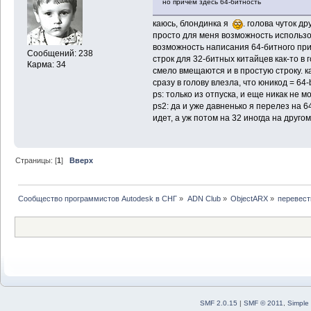
но причем здесь 64-битность
каюсь, блондинка я
. голова чуток др
просто для меня возможность использо
возможность написания 64-битного пр
Сообщений: 238
строк для 32-битных китайцев как-то в 
Карма: 34
смело вмещаются и в простую строку. ка
сразу в голову влезла, что юникод = 64-b
ps: только из отпуска, и еще никак не 
ps2: да и уже давненько я перелез на 6
идет, а уж потом на 32 иногда на друг
Страницы: [
1
]
Вверх
Сообщество программистов Autodesk в СНГ
»
ADN Club
»
ObjectARX
»
перевести
SMF 2.0.15
|
SMF © 2011
,
Simple