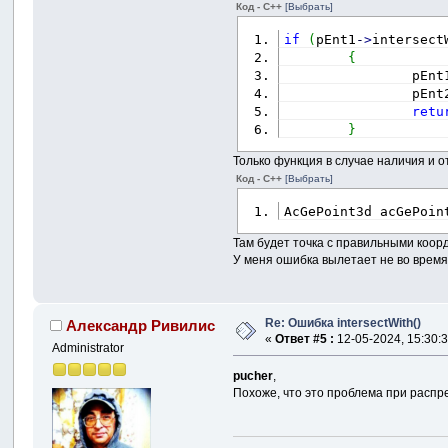
Код - C++
[Выбрать]
if
(
pEnt1
-
>
intersect
{
                pEnt
                pEnt
retu
}
Только функция в случае наличия и 
Код - C++
[Выбрать]
AcGePoint3d acGePoin
Там будет точка с правильными коор
У меня ошибка вылетает не во время
Re: Ошибка intersectWith()
Александр Ривилис
«
Ответ #5 :
12-05-2024, 15:30:3
Administrator
pucher
,
Похоже, что это проблема при распр