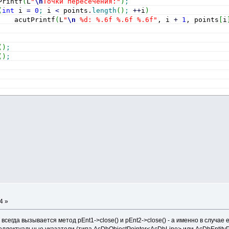
Printf
(
L
"
\n
Точки пересечения:"
)
;
(
int
 i 
=
0
;
 i 
<
 points.
length
(
)
;
++
i
)
    acutPrintf
(
L
"
\n
 %d: %.6f %.6f %.6f"
, i 
+
1
, points
[
i
(
)
;
(
)
;
4 »
 всегда вызывается метод pEnt1->close() и pEnt2->close() - а именно в случае
ллектуальные указатели (типа AcDbObjectPointer<AcDbLine> или AcDbEntityPo