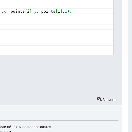
]
.
x
, points
[
i
]
.
y
, points
[
i
]
.
z
)
;
Записан
 если объекты не пересекаются.
inter)