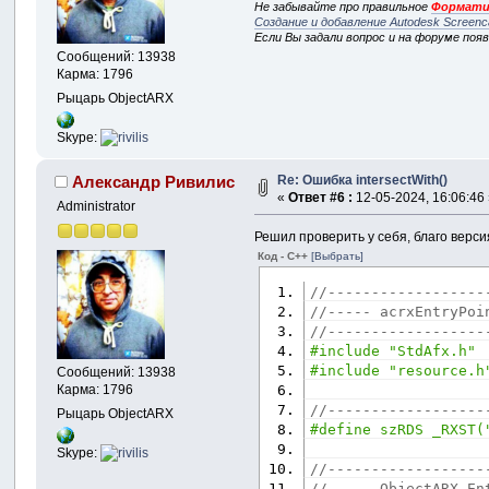
Не забывайте про правильное
Формати
Создание и добавление Autodesk Screenc
Если Вы задали вопрос и на форуме поя
Сообщений: 13938
Карма: 1796
Рыцарь ObjectARX
Skype:
Re: Ошибка intersectWith()
Александр Ривилис
«
Ответ #6 :
12-05-2024, 16:06:46
Administrator
Решил проверить у себя, благо верси
Код - C++
[Выбрать]
//------------------
//----- acrxEntryPoi
//------------------
#include "StdAfx.h"
#include "resource.h
Сообщений: 13938
Карма: 1796
//------------------
Рыцарь ObjectARX
#define szRDS _RXST(
Skype:
//------------------
//----- ObjectARX En