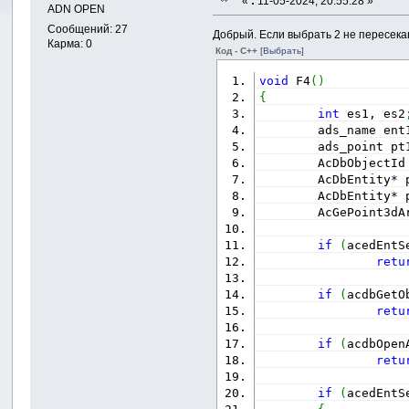
«
:
11-05-2024, 20:55:28 »
ADN OPEN
Сообщений: 27
Добрый. Если выбрать 2 не пересека
Карма: 0
Код - C++
[Выбрать]
void
 F4
(
)
{
int
 es1, es2
        ads_name ent
        ads_point pt
        AcDbObjectId
        AcDbEntity
*
 
        AcDbEntity
*
 
        AcGePoint3dA
if
(
acedEntS
retu
if
(
acdbGetO
retu
if
(
acdbOpen
retu
if
(
acedEntS