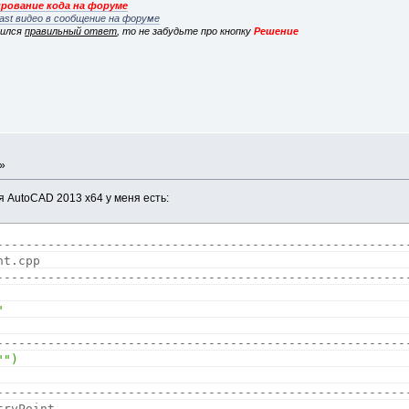
рование кода на форуме
ast видео в сообщение на форуме
вился
правильный ответ
, то не забудьте про кнопку
Решение
 »
я AutoCAD 2013 x64 у меня есть:
--------------------------------------------------------
nt.cpp
--------------------------------------------------------
"
--------------------------------------------------------
"")
--------------------------------------------------------
tryPoint