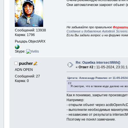
Они автоматически закроют объект (в
Не забывайте про правильное
Формати
Сообщений: 13938
Создание и добавление Autodesk Screenc
Карма: 1796
Если Вы задали вопрос и на форуме поя
Рыцарь ObjectARX
Skype:
Re: Ошибка intersectWith()
pucher
«
Ответ #2 :
11-05-2024, 23:31:1
ADN OPEN
Сообщений: 27
Цитата: Александр Ривилис от 11-05-2024,
Карма: 0
Я смотрю, что в твоем коде далеко не вс
Как я понимаю, закрытие производитс
Например:
- открыли объект через acdbOpenAcDb
- выполнили необходимые манипуляции
- независимо от результата intersectW
Поэтому не понял замечание.