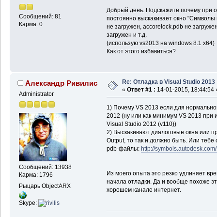
Добрый день. Подскажите почему при от
Сообщений: 81
постоянно выскакивает окно "Символы 
Карма: 0
не загружен, accorelock.pdb не загружен
загружен и т.д.
(использую vs2013 на windows 8.1 x64)
Как от этого избавиться?
Re: Отладка в Visual Studio 2013
Александр Ривилис
«
Ответ #1 :
14-01-2015, 18:44:54 
Administrator
1) Почему VS 2013 если для нормальн
2012 (ну или как минимум VS 2013 при и
Visual Studio 2012 (v110))
2) Выскакивают диалоговые окна или пр
Output, то так и должно быть. Или тебе
pdb-файлы:
http://symbols.autodesk.com
Сообщений: 13938
Из моего опыта это резко удлиняет вр
Карма: 1796
начала отладки. Да и вообще похоже э
Рыцарь ObjectARX
хорошем канале интернет.
Skype: