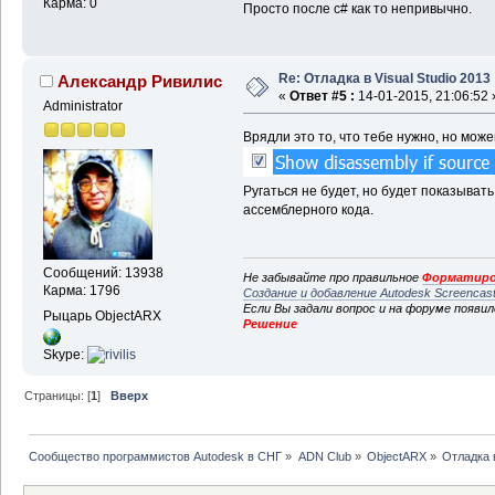
Карма: 0
Просто после c# как то непривычно.
Re: Отладка в Visual Studio 2013
Александр Ривилис
«
Ответ #5 :
14-01-2015, 21:06:52 
Administrator
Врядли это то, что тебе нужно, но мож
Ругаться не будет, но будет показывать
ассемблерного кода.
Сообщений: 13938
Не забывайте про правильное
Форматиро
Карма: 1796
Создание и добавление Autodesk Screencas
Если Вы задали вопрос и на форуме появи
Рыцарь ObjectARX
Решение
Skype:
Страницы: [
1
]
Вверх
Сообщество программистов Autodesk в СНГ
»
ADN Club
»
ObjectARX
»
Отладка в