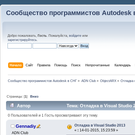
Сообщество программистов Autodesk 
Добро пожаловать,
Гость
. Пожалуйста,
войдите
или
зарегистрируйтесь
.
Начало
Сайт
Правила
Помощь
Поиск
 Непрочитанные 
Календарь
Сообщество программистов Autodesk в СНГ
»
ADN Club
»
ObjectARX
»
Отладка в
Страницы: [
1
]
Вниз
Автор
Тема: Отладка в Visual Studio 
0 Пользователей и 1 Гость просматривают эту тему.
Отладка в Visual Studio 2013
Gennadiy
«
:
14-01-2015, 15:23:59 »
ADN Club