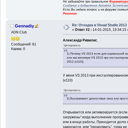
Не забывайте про правильное
Форматиро
Создание и добавление Autodesk Screencas
Если Вы задали вопрос и на форуме появи
Решение
Re: Отладка в Visual Studio 2013
Gennadiy
«
Ответ #2 :
14-01-2015, 19:34:15 
ADN Club
Александр Ривилис
,
Сообщений: 81
Цитировать
Карма: 0
1) Почему VS 2013 если для нормальной к
или как минимум VS 2013 при инсталлирован
2012 (v110))
У меня VS 2013 при инсталлированном VS
(v110)
Цитировать
2) Выскакивают диалоговые окна или прост
Открывается или активизируется (если
загружены" когда выполнение программ
или в конце работы. Приходится долго 
закончатся, или "продолжить", тогда н