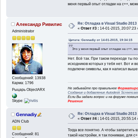
меня первый опыт отладки на с++, может
Re: Отладка в Visual Studio 2013
Александр Ривилис
«
Ответ #3 :
14-01-2015, 20:07:23 
Administrator
Цитата: Gennadiy от 14-01-2015, 19:34:15
Это у меня первый опыт отладки на с++, мо
Нет. Всё так. При таком переходе ты 
исходников которых у тебя нет. Вот и в
подключи символы, как я написал выше
Сообщений: 13938
Карма: 1796
Не забывайте про правильное
Форматиро
Рыцарь ObjectARX
Создание и добавление Autodesk Screencas
Если Вы задали вопрос и на форуме появи
Skype:
Решение
Re: Отладка в Visual Studio 2013
Gennadiy
«
Ответ #4 :
14-01-2015, 20:55:14 
ADN Club
Тогда все понятно. А чтобы запретить в
Сообщений: 81
такой настройки, я так понимаю, для с+