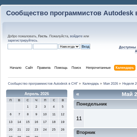
Сообщество программистов Autodesk 
Добро пожаловать,
Гость
. Пожалуйста,
войдите
или
зарегистрируйтесь
.
Доступны 
A
Начало
Сайт
Правила
Помощь
Поиск
 Непрочитанные 
Календарь
Сообщество программистов Autodesk в СНГ
»
Календарь
»
Мая 2026
»
Неделя 2
«
Май 
Апрель 2026
П
В
С
Ч
П
С
В
Понедельник
1
2
3
4
5
6
7
8
9
10
11
12
11
13
14
15
16
17
18
19
20
21
22
23
24
25
26
Вторник