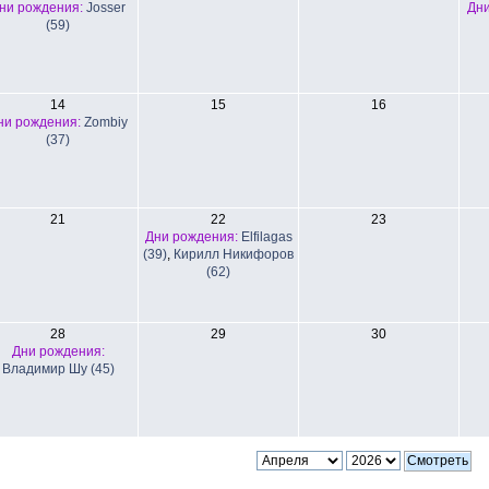
ни рождения:
Josser
Дни
(59)
14
15
16
ни рождения:
Zombiy
(37)
21
22
23
Дни рождения:
Elfilagas
(39)
,
Кирилл Никифоров
(62)
28
29
30
Дни рождения:
Владимир Шу (45)