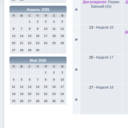
Дни рождения:
Пашин
Д
Евгений (43)
»
Апрель 2026
П
В
С
Ч
П
С
В
1
2
3
4
5
13
-
Неделя 16
6
7
8
9
10
11
12
Д
13
14
15
16
17
18
19
»
20
21
22
23
24
25
26
27
28
29
30
20
-
Неделя 17
Май 2026
П
В
С
Ч
П
С
В
»
1
2
3
4
5
6
7
8
9
10
11
12
13
14
15
16
17
27
-
Неделя 18
18
19
20
21
22
23
24
»
25
26
27
28
29
30
31