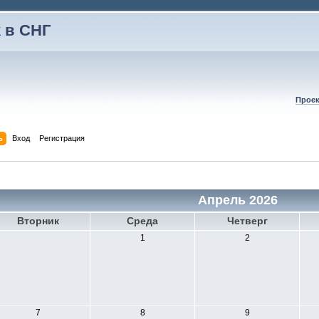
 в СНГ
Проек
ь
Вход
Регистрация
Апрель 2026
Вторник
Среда
Четверг
1
2
7
8
9