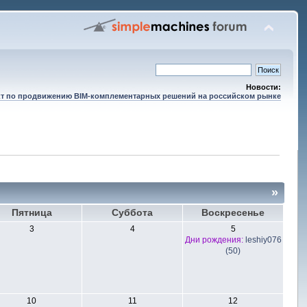
Новости:
т по продвижению BIM-комплементарных решений на российском рынке
»
Пятница
Суббота
Воскресенье
3
4
5
Дни рождения:
leshiy076
(50)
10
11
12