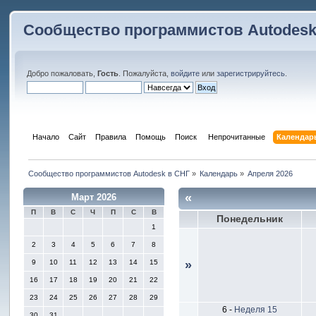
Сообщество программистов Autodesk
Добро пожаловать,
Гость
. Пожалуйста,
войдите
или
зарегистрируйтесь
.
Начало
Сайт
Правила
Помощь
Поиск
 Непрочитанные 
Календар
Сообщество программистов Autodesk в СНГ
»
Календарь
»
Апреля 2026
«
Март 2026
П
В
С
Ч
П
С
В
Понедельник
1
2
3
4
5
6
7
8
9
10
11
12
13
14
15
»
16
17
18
19
20
21
22
23
24
25
26
27
28
29
6
-
Неделя 15
30
31