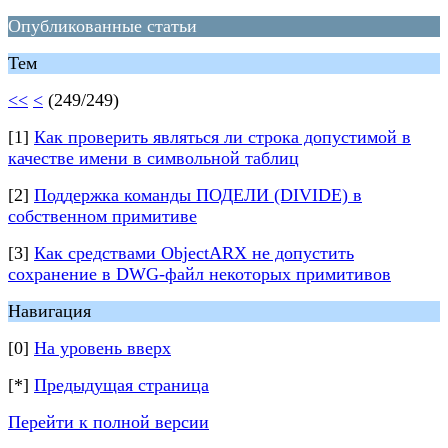
Опубликованные статьи
Тем
<<
<
(249/249)
[1]
Как проверить являться ли строка допустимой в
качестве имени в символьной таблиц
[2]
Поддержка команды ПОДЕЛИ (DIVIDE) в
собственном примитиве
[3]
Как средствами ObjectARX не допустить
сохранение в DWG-файл некоторых примитивов
Навигация
[0]
На уровень вверх
[*]
Предыдущая страница
Перейти к полной версии