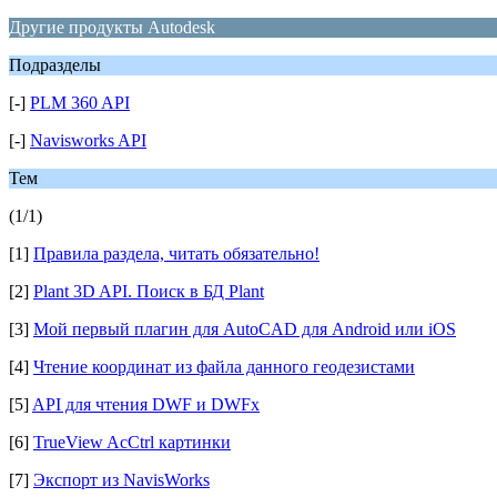
Другие продукты Autodesk
Подразделы
[-]
PLM 360 API
[-]
Navisworks API
Тем
(1/1)
[1]
Правила раздела, читать обязательно!
[2]
Plant 3D API. Поиск в БД Plant
[3]
Мой первый плагин для AutoCAD для Android или iOS
[4]
Чтение координат из файла данного геодезистами
[5]
API для чтения DWF и DWFx
[6]
TrueView AcCtrl картинки
[7]
Экспорт из NavisWorks