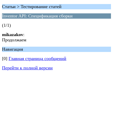
Статьи > Тестирование статей
Inventor API: Спецификация сборки
(1/1)
mikazakov
:
Продолжаем
Навигация
[0]
Главная страница сообщений
Перейти к полной версии