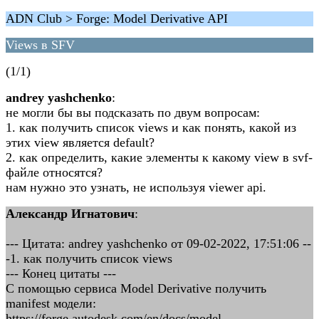
ADN Club > Forge: Model Derivative API
Views в SFV
(1/1)
andrey yashchenko
:
не могли бы вы подсказать по двум вопросам:
1. как получить список views и как понять, какой из
этих view является default?
2. как определить, какие элементы к какому view в svf-
файле относятся?
нам нужно это узнать, не используя viewer api.
Александр Игнатович
:
--- Цитата: andrey yashchenko от 09-02-2022, 17:51:06 --
-1. как получить список views
--- Конец цитаты ---
С помощью сервиса Model Derivative получить
manifest модели:
https://forge.autodesk.com/en/docs/model-