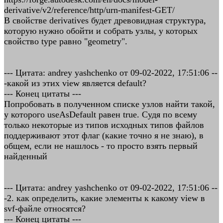
derivative/v2/reference/http/urn-manifest-GET/
В свойстве derivatives будет древовидная структура,
которую нужно обойти и собрать узлы, у которых
свойство type равно "geometry".
--- Цитата: andrey yashchenko от 09-02-2022, 17:51:06 --
-какой из этих view является default?
--- Конец цитаты ---
Попробовать в полученном списке узлов найти такой,
у которого useAsDefault равен true. Судя по всему
только некоторые из типов исходных типов файлов
поддерживают этот флаг (какие точно я не знаю), в
общем, если не нашлось - то просто взять первый
найденный
--- Цитата: andrey yashchenko от 09-02-2022, 17:51:06 --
-2. как определить, какие элементы к какому view в
svf-файле относятся?
--- Конец цитаты ---