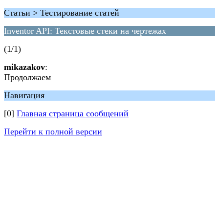
Статьи > Тестирование статей
Inventor API: Текстовые стеки на чертежах
(1/1)
mikazakov
:
Продолжаем
Навигация
[0]
Главная страница сообщений
Перейти к полной версии