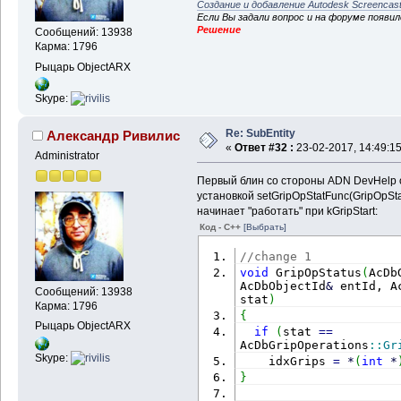
Создание и добавление Autodesk Screencas
Если Вы задали вопрос и на форуме появи
Решение
Сообщений: 13938
Карма: 1796
Рыцарь ObjectARX
Skype:
Re: SubEntity
Александр Ривилис
«
Ответ #32 :
23-02-2017, 14:49:15
Administrator
Первый блин со стороны ADN DevHelp 
установкой setGripOpStatFunc(GripOpSta
начинает "работать" при kGripStart:
Код - C++
[Выбрать]
//change 1
void
 GripOpStatus
(
AcDb
AcDbObjectId
&
 entId, A
Сообщений: 13938
stat
)
Карма: 1796
{
Рыцарь ObjectARX
if
(
stat 
==
AcDbGripOperations
::
Gr
Skype:
    idxGrips 
=
*
(
int
*
}