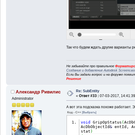
Так что будем ждать другие варианты 
Не забывайте про правильное
Форматиро
Создание и добавление Autodesk Screencas
Если Вы задали вопрос и на форуме появи
Решение
Re: SubEntity
Александр Ривилис
«
Ответ #33 :
07-03-2017, 14:41:39
Administrator
А вот эта подсказка похоже работает. Э
Код - C++
[Выбрать]
void
 GripOpStatus
(
AcDb
AcDbObjectId
&
 entId, A
stat
)