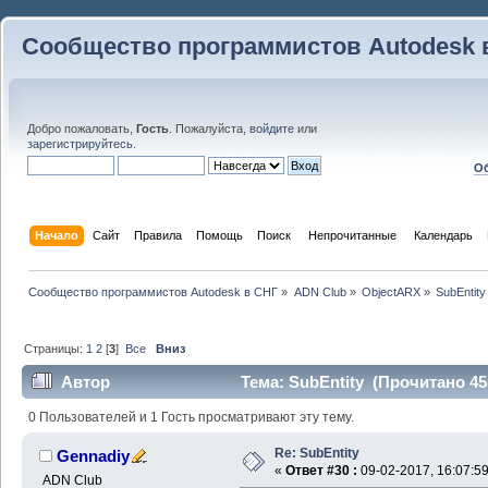
Сообщество программистов Autodesk 
Добро пожаловать,
Гость
. Пожалуйста,
войдите
или
зарегистрируйтесь
.
Об
Начало
Сайт
Правила
Помощь
Поиск
 Непрочитанные 
Календарь
Сообщество программистов Autodesk в СНГ
»
ADN Club
»
ObjectARX
»
SubEntity
Страницы:
1
2
[
3
]
Все
Вниз
Автор
Тема: SubEntity (Прочитано 45
0 Пользователей и 1 Гость просматривают эту тему.
Re: SubEntity
Gennadiy
«
Ответ #30 :
09-02-2017, 16:07:59
ADN Club