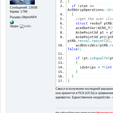
{
if
(
stat 
==
Сообщений: 13938
AcDbGripOperations
::
Gr
Карма: 1796
{
Рыцарь ObjectARX
//get the user cli
struct
 resbuf ptRb
Skype:
    acedGetVar
(
ACRX_T
(
    AcGePoint3d pt 
=
 p
    AcGePoint3d pt1
(
pt
ptRb.
resval
.
rpoint
[
1
]
,
    acdbUcs2Wcs
(
ptRb.
r
false
)
;
if
(
pt.
isEqualTo
(
p
{
      idxGrips 
=
*
(
int
}
}
}
Смысл в получении последней указанн
она хранится в ПСК (UCS)) и сравнении 
адекватно. Единственное неудобство -
Не забывайте про правильное
Форматиро