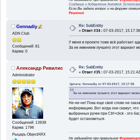
Создание и добавление Autodesk Screencas
Если Вы задали вопрос и на форуме появи
Решение
Re: SubEntity
Gennadiy
«
Ответ #34 :
07-03-2017, 15:17:36
ADN Club
У меня в проекте тоже всё работает ад
Сообщений: 81
За не имением лучшего этот вариант м
Карма: 0
Re: SubEntity
Александр Ривилис
«
Ответ #35 :
07-03-2017, 15:21:42
Administrator
Цитата: Gennadiy от 07-03-2017, 15:17:36
За не имением лучшего этот вариант можн
Не-не-не! Пока еще своё слово не сказ
информацию. Вот когда они скажут, что
выбранных ручек при Ctrl+click - это ба
будет остановиться.
Сообщений: 13938
Карма: 1796
Рыцарь ObjectARX
Не забывайте про правильное
Форматиро