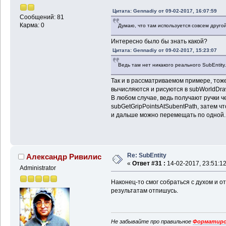
Цитата: Gennadiy от 09-02-2017, 16:07:59
Сообщений: 81
Карма: 0
Думаю, что там используется совсем друго
Интересно было бы знать какой?
Цитата: Gennadiy от 09-02-2017, 15:23:07
Ведь там нет никакого реального SubEntity.
Так и в рассматриваемом примере, тоже
вычисляются и рисуются в subWorldDr
В любом случае, ведь получают ручки че
subGetGripPointsAtSubentPath, затем ч
и дальше можно перемещать по одной.
Re: SubEntity
Александр Ривилис
«
Ответ #31 :
14-02-2017, 23:51:12
Administrator
Наконец-то смог собраться с духом и о
результатам отпишусь.
Не забывайте про правильное
Форматиро