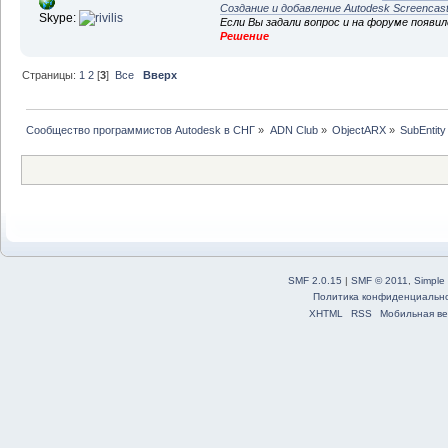
Создание и добавление Autodesk Screencas
Skype:
Если Вы задали вопрос и на форуме появи
Решение
Страницы:
1
2
[
3
]
Все
Вверх
Сообщество программистов Autodesk в СНГ
»
ADN Club
»
ObjectARX
»
SubEntity
SMF 2.0.15
|
SMF © 2011
,
Simple
Политика конфиденциальн
XHTML
RSS
Мобильная ве