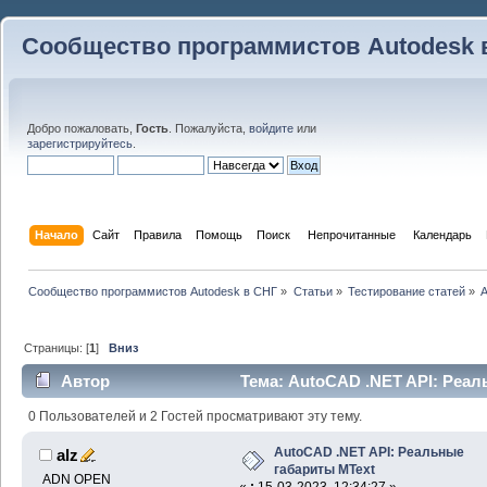
Сообщество программистов Autodesk 
Добро пожаловать,
Гость
. Пожалуйста,
войдите
или
зарегистрируйтесь
.
Начало
Сайт
Правила
Помощь
Поиск
 Непрочитанные 
Календарь
Сообщество программистов Autodesk в СНГ
»
Статьи
»
Тестирование статей
»
A
Страницы: [
1
]
Вниз
Автор
Тема: AutoCAD .NET API: Реал
49713 раз)
0 Пользователей и 2 Гостей просматривают эту тему.
AutoCAD .NET API: Реальные
alz
габариты MText
ADN OPEN
«
:
15-03-2023, 12:34:27 »