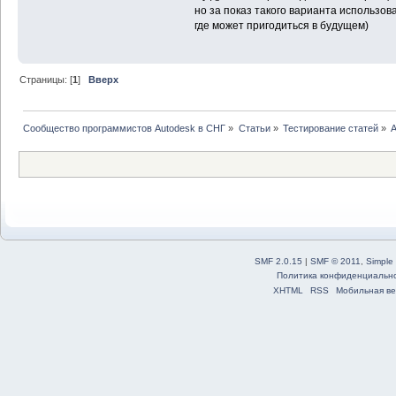
но за показ такого варианта использов
где может пригодиться в будущем)
Страницы: [
1
]
Вверх
Сообщество программистов Autodesk в СНГ
»
Статьи
»
Тестирование статей
»
A
SMF 2.0.15
|
SMF © 2011
,
Simple
Политика конфиденциальн
XHTML
RSS
Мобильная ве