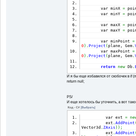
        var minX 
=
 poi
        var minY 
=
 poi
        var maxX 
=
 poi
        var maxY 
=
 poi
        var minPoint 
=
0
)
.
Project
(
plane, Gem
.
        var maxPoint 
=
0
)
.
Project
(
plane, Gem
.
return
new
 Db
.
И я бы еще избавился от скобочек в if (m
return null;
PS/
И еще хотелось бы уточнить, а вот так
Код - C#
[Выбрать]
          var ext 
=
ne
          ext
.
AddPoint
Vector3d
.
ZAxis
)
)
;
          ext
.
AddPoint