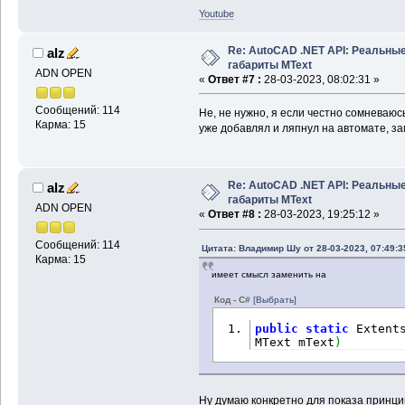
Youtube
Re: AutoCAD .NET API: Реальны
alz
габариты MText
ADN OPEN
«
Ответ #7 :
28-03-2023, 08:02:31 »
Сообщений: 114
Не, не нужно, я если честно сомневаюс
Карма: 15
уже добавлял и ляпнул на автомате, з
Re: AutoCAD .NET API: Реальны
alz
габариты MText
ADN OPEN
«
Ответ #8 :
28-03-2023, 19:25:12 »
Сообщений: 114
Цитата: Владимир Шу от 28-03-2023, 07:49:3
Карма: 15
имеет смысл заменить на
Код - C#
[Выбрать]
public
static
 Extent
MText mText
)
Ну думаю конкретно для показа принци