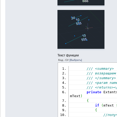
Текст функции
Код - C#
[Выбрать]
/// <summary>
/// возвращаем
/// </summary>
/// <param nam
/// <returns><
private
 Extent
mText
)
{
if
(
mText 
{
//полу