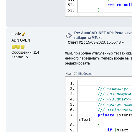
return
nul
}
Re: AutoCAD .NET API: Реальны
alz
габариты MText
ADN OPEN
«
Ответ #1 :
15-03-2023, 15:55:48 »
Сообщений: 114
Хмм, при более углубленных тестах ока
Карма: 15
немного переделать, теперь вроде бы 
редактировать
Код - C#
[Выбрать]
/// <summary>
/// возвращаем
/// </summary>
/// <param nam
/// <returns><
private
 Extent
mText
)
{
if
(
mText 