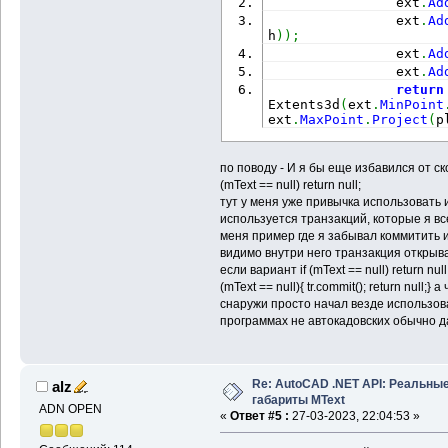
                ext
.
Ad
                ext
.
Ad
h
)
)
;
                ext
.
Ad
                ext
.
Ad
return
Extents3d
(
ext
.
MinPoint
ext
.
MaxPoint
.
Project
(
p
по поводу - И я бы еще избавился от скобо
(mText == null) return null;
тут у меня уже привычка использовать 
используется транзакций, которые я вс
меня пример где я забывал коммитить 
видимо внутри него транзакция открыва
если вариант if (mText == null) return n
(mText == null){ tr.commit(); return null
снаружи просто начал везде использова
программах не автокадовских обычно да
Re: AutoCAD .NET API: Реальны
alz
габариты MText
ADN OPEN
«
Ответ #5 :
27-03-2023, 22:04:53 »