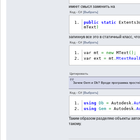
имеет смысл заменить на
Код - C#
[Выбрать]
public
static
 Extents3
mText
)
запихнув все это в статичный класс, ч
Код - C#
[Выбрать]
var mt 
=
new
 MText
(
)
;
var ext 
=
 mt
.
MtextReal
Цитировать
Зачем Gem и Db? Вроде программа простей
Код - C#
[Выбрать]
using
Db 
=
 Autodesk
.
Au
using
Gem 
=
 Autodesk
.
A
Таким образом разделяю объекты автока
такому.