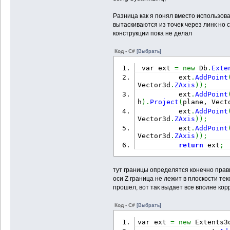
Разница как я понял вместо использов
вытаскиваются из точек через линк но 
конструкции пока не делал
Код - C#
[Выбрать]
 var ext 
=
new
 Db
.
Exte
          ext
.
AddPoint
Vector3d
.
ZAxis
)
)
;
          ext
.
AddPoint
h
)
.
Project
(
plane, Vect
          ext
.
AddPoint
Vector3d
.
ZAxis
)
)
;
          ext
.
AddPoint
Vector3d
.
ZAxis
)
)
;
return
 ext
;
тут границы определятся конечно правил
оси Z граница не лежит в плоскости т
прошел, вот так выдает все вполне кор
Код - C#
[Выбрать]
var ext 
=
new
 Extents3