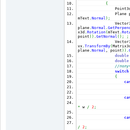
{
                Point3
                Plane 
mText
.
Normal
)
;
                Vector
plane
.
Normal
.
GetPerpen
x3d
.
Rotation
(
mText
.
Rot
point
)
)
.
GetNormal
(
)
;
;
                Vector
vx
.
TransformBy
(
Matrix3
plane
.
Normal
, point
)
)
.
double
double
//полу
switch
{
ca
                      
ca
                      
*
 w 
/
2
;
ca
                      
/
2
;