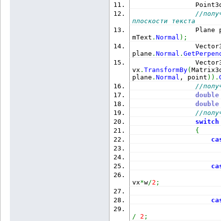
                Point3
//полу
плоскости текста
                Plane 
mText
.
Normal
)
;
                Vector
plane
.
Normal
.
GetPerpen
                Vector
vx
.
TransformBy
(
Matrix3
plane
.
Normal
, point
)
)
.
//полу
double
double
//полу
switch
{
ca
                      
ca
                      
vx
*
w
/
2
;
ca
                      
/
2
;