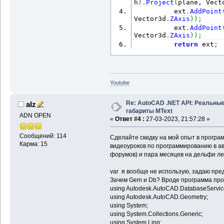
h
)
.
Project
(
plane, Vect
          ext
.
AddPoint
Vector3d
.
ZAxis
)
)
;
          ext
.
AddPoint
Vector3d
.
ZAxis
)
)
;
return
 ext
;
Youtube
Re: AutoCAD .NET API: Реальны
alz
габариты MText
ADN OPEN
«
Ответ #4 :
27-03-2023, 21:57:28 »
Сообщений: 114
Сделайте скидку на мой опыт в програм
Карма: 15
видеоуроков по программированию в ав
форумов) и пара месяцев на дельфи ле
var я вообще не использую, задаю пре
Зачем Gem и Db? Вроде программа про
using Autodesk.AutoCAD.DatabaseServic
using Autodesk.AutoCAD.Geometry;
using System;
using System.Collections.Generic;
using System.Linq;