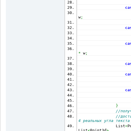
ca
                      
w
;
ca
                      
ca
                      
*
 w
;
ca
ca
                      
ca
                      
}
//полу
//дост
4 реальных угла текста
                List
<
P
List
<
Point3d
>