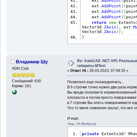
    ext
.
AddPoint
(
point
    ext
.
AddPoint
(
(
poin
    ext
.
AddPoint
(
(
poin
    ext
.
AddPoint
(
(
poin
return
new
 Extents
Vector3d
.
ZAxis
)
, ext
.
M
Vector3d
.
ZAxis
)
)
;
}
Re: AutoCAD .NET API: Реальны
Владимир Шу
габариты MText
ADN Club
«
Ответ #6 :
28-03-2023, 07:49:35 »
Сообщений: 630
Позвольте еще позанудничать...
Карма: 161
В 6 строчке точно нужно два раза норм
Вы вроде получаете нормализованный 
плоскости и потом просто поворачиваете
в 7 строчке Вы опять поворачиваете ед
Что то меня сомнения грызут, что все эт
И еще,
Код - C#
[Выбрать]
private
 Extents3d
?
 Mte