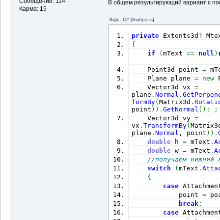
Сообщений: 114
В общем результирующий вариант с п
Карма: 15
Код - C#
[Выбрать]
private
 Extents3d
?
 Mte
{
if
(
mText 
==
null
)
    Point3d point 
=
 mT
    Plane plane 
=
new
 
    Vector3d vx 
=
plane
.
Normal
.
GetPerpen
formBy
(
Matrix3d
.
Rotati
point
)
)
.
GetNormal
(
)
;
;
    Vector3d vy 
=
vx
.
TransformBy
(
Matrix3
plane
.
Normal
, point
)
)
.
double
 h 
=
 mText
.
A
double
 w 
=
 mText
.
A
//получаем нижний 
switch
(
mText
.
Atta
{
case
 Attachmen
            point 
=
 po
break
;
case
 Attachmen