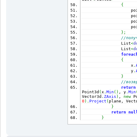
{
                    po
                    po
                    po
                    po
}
;
//полу
                List
<
d
                List
<
d
foreac
{
                    x
.
                    y
.
}
//возв
return
Point3d
(
x
.
Min
(
)
, y
.
Min
Vector3d
.
ZAxis
)
, 
new
 P
0
)
.
Project
(
plane, Vect
}
return
nul
}