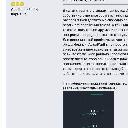
Сообщений: 114
В связи с тем, что стандартный метод .
Карма: 15
собственно окно в котором этот текст р
располагаться достаточно свободно п
реального положения текста, а то бы
текста относительно других объектов, ко
программно определяется что снаружи
Для решения этой проблемы можно вос
.ActualHeight и .ActualWidth, но просто 
у нас все же в пространстве а так же 
осей, поэтому было решено использова
определяем вектора оси X и оси Y плос
положения текста относительно точки
точки через вектор соответствующей ос
собственно используя эти же параметр
На изображении показаны границы: го
) зеленым цветом(вычисленные)