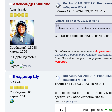
Re: AutoCAD .NET API: Реальны
Александр Ривилис
габариты MText
Administrator
«
Ответ #2 :
15-03-2023, 21:42:54 »
Цитата: alz от 15-03-2023, 15:55:48
Жаль нельзя свои сообщения редактироват
Это как раз хорошо. Видна "работа над 
Сообщений: 13938
Не забывайте про правильное
Форматиро
Карма: 1796
Создание и добавление Autodesk Screencas
Рыцарь ObjectARX
Если Вы задали вопрос и на форуме появи
Решение
Skype:
Re: AutoCAD .NET API: Реальны
Владимир Шу
габариты MText
ADN Club
«
Ответ #3 :
27-03-2023, 18:55:00 »
Сообщений: 630
Я не проверял код, но вот стилистику по
Карма: 161
сделать ее более читаемой что ли...
Код - C#
[Выбрать]
        var points 
=
n