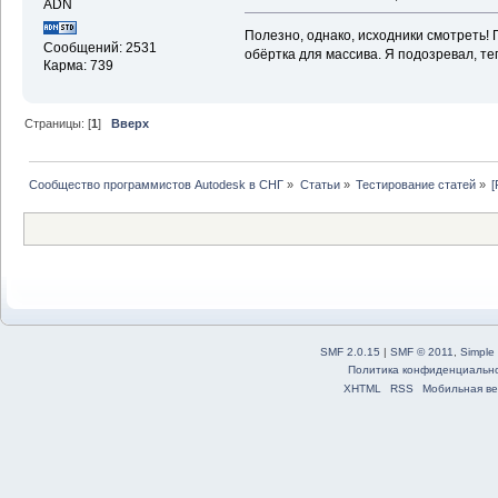
ADN
Полезно, однако, исходники смотреть! 
Сообщений: 2531
обёртка для массива. Я подозревал, те
Карма: 739
Страницы: [
1
]
Вверх
Сообщество программистов Autodesk в СНГ
»
Статьи
»
Тестирование статей
»
[
SMF 2.0.15
|
SMF © 2011
,
Simple
Политика конфиденциальн
XHTML
RSS
Мобильная ве