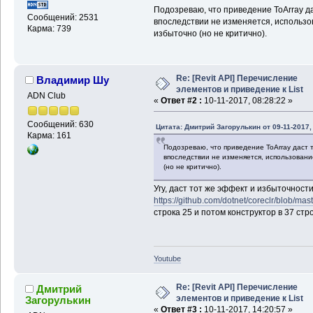
Подозреваю, что приведение ToArray да
Сообщений: 2531
впоследствии не изменяется, использов
Карма: 739
избыточно (но не критично).
Re: [Revit API] Перечисление
Владимир Шу
элементов и приведение к List
ADN Club
«
Ответ #2 :
10-11-2017, 08:28:22 »
Сообщений: 630
Цитата: Дмитрий Загорулькин от 09-11-2017,
Карма: 161
Подозреваю, что приведение ToArray даст т
впоследствии не изменяется, использование
(но не критично).
Угу, даст тот же эффект и избыточности
https://github.com/dotnet/coreclr/blob/mas
строка 25 и потом конструктор в 37 стро
Youtube
Re: [Revit API] Перечисление
Дмитрий
элементов и приведение к List
Загорулькин
«
Ответ #3 :
10-11-2017, 14:20:57 »