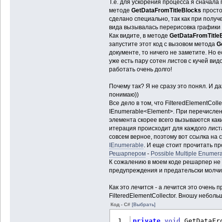
Т.е. для ускорения процесса я сначала п
методе
GetDataFromTitleBlocks
просто
сделано специально, так как при получе
вида вызывалась перерисовка графики 
Как видите, в методе
GetDataFromTitle
запустите этот код с вызовом метода
G
документе, то ничего не заметите. Но е
уже есть пару сотен листов с кучей видо
работать очень долго!
Почему так? Я не сразу это понял. И да
понимаю))
Все дело в том, что FilteredElementCol
IEnumerable<Element>. При перечислени
элемента скорее всего вызываются как
итерация происходит для каждого лист
совсем верное, поэтому вот ссылка на 
IEnumerable
. И еще стоит прочитать п
Решарпером
-
Possible Multiple Enumera
К сожалению в моем коде решарпер не 
предупреждения и предательски молчи
Как это лечится - а лечится это очень п
FilteredElementCollector. Вношу небол
Код - C#
[Выбрать]
private
void
 GetDataFr