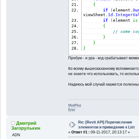
{
if
(
element
.
Ow
viewSheet
.
Id
.
IntegerVa
if
(
element 
is
{
// some co
}
}
}
Пробую - и ура - код срабатывает моме
Ко всему вышесказанному вспоминается
не знаете что использовать, то использу
Надеюсь мой случай окажется полезным
ModPlus
Блог
Re: [Revit API] Перечисление
Дмитрий
элементов и приведение к List
Загорулькин
«
Ответ #1 :
09-11-2017, 20:13:17 »
ADN