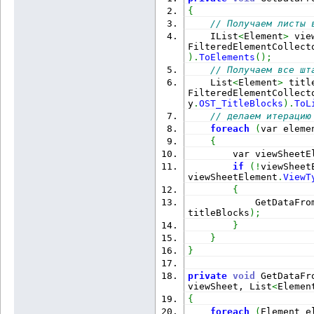
{
// Получаем листы 
    IList
<
Element
>
 vie
FilteredElementCollect
)
.
ToElements
(
)
;
// Получаем все шт
    List
<
Element
>
 titl
FilteredElementCollect
y
.
OST_TitleBlocks
)
.
ToL
// делаем итерацию
foreach
(
var eleme
{
        var viewSheetE
if
(
!
viewSheet
viewSheetElement
.
ViewT
{
            GetDataFro
titleBlocks
)
;
}
}
}
private
void
 GetDataFr
viewSheet, List
<
Elemen
{
foreach
(
Element e