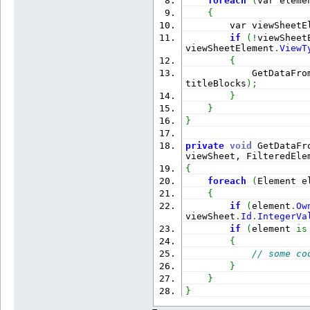
foreach
(
var eleme
{
        var viewSheetE
if
(
!
viewSheet
viewSheetElement
.
ViewT
{
            GetDataFro
titleBlocks
)
;
}
}
}
private
void
 GetDataFr
viewSheet, FilteredEle
{
foreach
(
Element e
{
if
(
element
.
Ow
viewSheet
.
Id
.
IntegerVa
if
(
element 
is
{
// some co
}
}
}