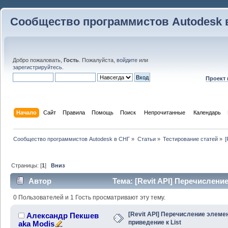
Сообщество программистов Autodesk 
Добро пожаловать,
Гость
. Пожалуйста,
войдите
или
зарегистрируйтесь
.
Проект
Начало
Сайт
Правила
Помощь
Поиск
 Непрочитанные 
Календарь
Сообщество программистов Autodesk в СНГ
»
Статьи
»
Тестирование статей
»
[
Страницы: [
1
]
Вниз
Автор
Тема: [Revit API] Перечисление
(Прочитано 17593 раз)
0 Пользователей и 1 Гость просматривают эту тему.
[Revit API] Перечисление элеме
Александр Пекшев
приведение к List
aka Modis