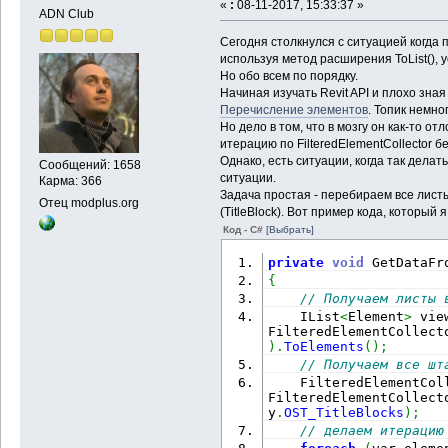
«
:
08-11-2017, 15:33:37 »
ADN Club
Сегодня столкнулся с ситуацией когда пр
используя метод расширения ToList(), у
Но обо всем по порядку.
Начиная изучать Revit API и плохо зная
Перечисление элементов
. Топик немно
Но дело в том, что в мозгу он как-то от
итерацию по FilteredElementCollector 
Однако, есть ситуации, когда так делат
Сообщений: 1658
ситуации.
Карма: 366
Задача простая - перебираем все лист
Отец modplus.org
(TitleBlock). Вот пример кода, который
Код - C#
[Выбрать]
private
void
 GetDataFr
{
// Получаем листы 
    IList
<
Element
>
 vie
FilteredElementCollect
)
.
ToElements
(
)
;
// Получаем все шт
    FilteredElementCol
FilteredElementCollect
y
.
OST_TitleBlocks
)
;
// делаем итерацию