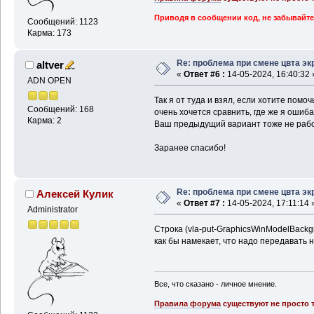
Приводя в сообщении код, не забывайте
Сообщений: 1123
Карма: 173
Re: проблема при смене цвта эк
altver
«
Ответ #6 :
14-05-2024, 16:40:32 
ADN OPEN
Так я от туда и взял, если хотите помоч
Сообщений: 168
очень хочется сравнить, где же я ошиба
Карма: 2
Ваш предыдущий вариант тоже не работ
Заранее спасибо!
Re: проблема при смене цвта эк
Алексей Кулик
«
Ответ #7 :
14-05-2024, 17:11:14 
Administrator
Строка (vla-put-GraphicsWinModelBackgr
как бы намекает, что надо передавать 
Все, что сказано - личное мнение.
Правила форума
существуют не просто т