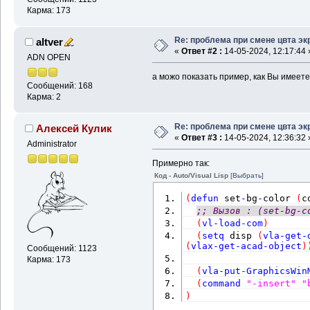
Карма: 173
Re: проблема при смене цвта эк
altver
«
Ответ #2 :
14-05-2024, 12:17:44 
ADN OPEN
а можо показать пример, как Вы имеете
Сообщений: 168
Карма: 2
Re: проблема при смене цвта эк
Алексей Кулик
«
Ответ #3 :
14-05-2024, 12:36:32 
Administrator
Примерно так:
Код - Auto/Visual Lisp
[Выбрать]
(
defun
 set
-
bg
-
color 
(
c
;; Вызов : (set-bg-c
(
vl-load-com
)
(
setq
 disp 
(
vla-get-
(
vlax-get-acad-object
)
Сообщений: 1123
Карма: 173
(
vla-put-GraphicsWin
(
command
"-insert"
"
)