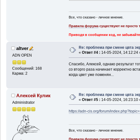
Все, что сказано - личное мнение.
Правила форума
существуют не просто т
Приводя в сообщении код, не забывайте
Re: проблема при смене цвта эк
altver
«
Ответ #4 :
14-05-2024, 14:12:24 
ADN OPEN
Спасибо, Алексей, однако результат тот
Сообщений: 168
со вторго раза начинает корректно вста
Карма: 2
когда цвет уже поменян...
Re: проблема при смене цвта эк
Алексей Кулик
«
Ответ #5 :
14-05-2024, 16:23:10 
Administrator
https://adn-cis.org/forum/index.php?to
Все, что сказано - личное мнение.
Правила форума
существуют не просто т