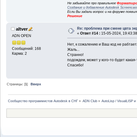
Не забывайте про правильное
Форматиро
Создание и добавление Autodesk Screencas
Если Вы задали вопрос и на форуме появи
Решение
Re: проблема при смене цвта эк
altver
«
Ответ #14 :
15-05-2024, 19:43:38
ADN OPEN
Нет, к сожалению и Ваш код не рабтает.
Сообщений: 168
Жаль...
Карма: 2
Странно!
подождем, может у кого-то будет какая-т
Спасибо!
Страницы: [
1
]
Вверх
Сообщество программистов Autodesk в СНГ
»
ADN Club
»
AutoLisp / VisualLISP 