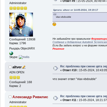
«
Ответ #9 :
15-05-2024, 00:49:44 
Administrator
Цитата: altver от 14-05-2024, 19:19:17
vlax-vbdouble
Не забывайте про правильное
Форматиро
Сообщений: 13938
Создание и добавление Autodesk Screencas
Карма: 1796
Если Вы задали вопрос и на форуме появи
Рыцарь ObjectARX
Решение
Skype:
Re: проблема при смене цвта эк
altver
«
Ответ #10 :
15-05-2024, 10:43:05
ADN OPEN
что значит ответ "vlax-vbdouble"
Сообщений: 168
Карма: 2
Re: проблема при смене цвта эк
Александр Ривилис
«
Ответ #11 :
15-05-2024, 18:21:37
Administrator