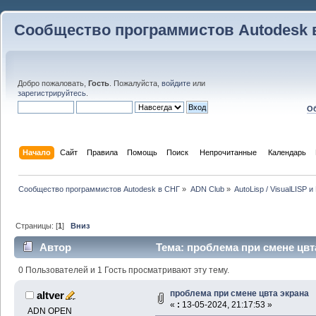
Сообщество программистов Autodesk 
Добро пожаловать,
Гость
. Пожалуйста,
войдите
или
зарегистрируйтесь
.
Об
Начало
Сайт
Правила
Помощь
Поиск
 Непрочитанные 
Календарь
Сообщество программистов Autodesk в СНГ
»
ADN Club
»
AutoLisp / VisualLISP 
Страницы: [
1
]
Вниз
Автор
Тема: проблема при смене цвта
0 Пользователей и 1 Гость просматривают эту тему.
проблема при смене цвта экрана
altver
«
:
13-05-2024, 21:17:53 »
ADN OPEN