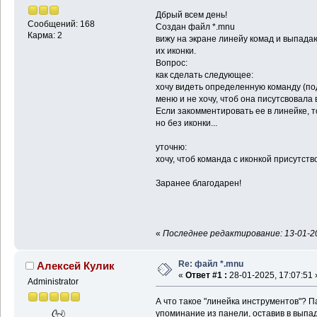
Дбрый всем день!
Сообщений: 168
Создан файл *.mnu
Карма: 2
вижу на экране линейу комад и выпада
их иконки.
Вопрос:
как сделать следующее:
хочу видеть определенную команду (по
меню и не хочу, чтоб она писутсвовала 
Если закомментировать ее в линейке, 
но без иконки...
уточню:
хочу, чтоб команда с иконкой присутст
Заранее благодарен!
«
Последнее редактирование: 13-01-202
Re: файл *.mnu
Алексей Кулик
«
Ответ #1 :
28-01-2025, 17:07:51 
Administrator
А что такое "линейка инструментов"? П
упоминание из панели, оставив в вып