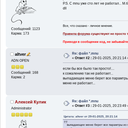
P.S. C mnu уже сто лет не работал... М
dll
Все, что сказано - личное мнение.
Сообщений: 1123
Карма: 173
Правила форума
существуют не просто т
Приводя в сообщении код, не забывайте
Re: файл *.mnu
altver
«
Ответ #2 :
29-01-2025, 20:21:14 
ADN OPEN
если бы все было так просто!....
Сообщений: 168
к сожалению так не работает...
Карма: 2
выпадающее меню берет все парамтры 
меню не работает...
Re: файл *.mnu
Алексей Кулик
«
Ответ #3 :
29-01-2025, 20:23:49 
Administrator
Цитата: altver от 29-01-2025, 20:21:14
выпадающее меню берет все парамтры из 