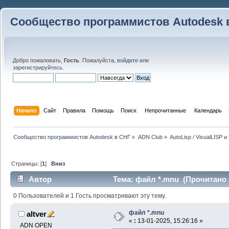
Сообщество программистов Autodesk 
Добро пожаловать,
Гость
. Пожалуйста,
войдите
или
зарегистрируйтесь
.
Начало
Сайт
Правила
Помощь
Поиск
 Непрочитанные 
Календарь
Сообщество программистов Autodesk в СНГ
»
ADN Club
»
AutoLisp / VisualLISP 
Страницы: [
1
]
Вниз
Автор
Тема: файл *.mnu (Прочитано 
0 Пользователей и 1 Гость просматривают эту тему.
файл *.mnu
altver
«
:
13-01-2025, 15:26:16 »
ADN OPEN