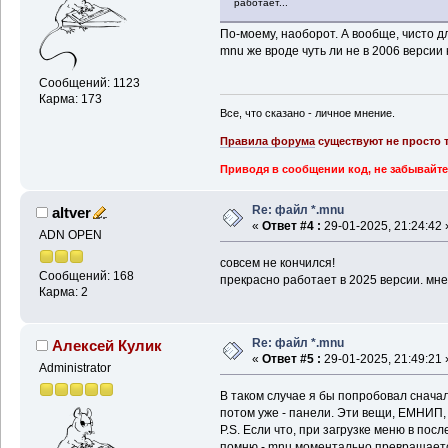
работает...
По-моему, наоборот. А вообще, чисто дл
mnu же вроде чуть ли не в 2006 версии 
Сообщений: 1123
Карма: 173
Все, что сказано - личное мнение.
Правила форума
существуют не просто т
Приводя в сообщении код, не забывайте
Re: файл *.mnu
altver
«
Ответ #4 :
29-01-2025, 21:24:42 
ADN OPEN
совсем не кончился!
Сообщений: 168
прекрасно работает в 2025 версии. мне
Карма: 2
Re: файл *.mnu
Алексей Кулик
«
Ответ #5 :
29-01-2025, 21:49:21 
Administrator
В таком случае я бы попробовал снача
потом уже - панели. Эти вещи, ЕМНИП,
P.S. Если что, при загрузке меню в пос
помню - mnu моментально превращается