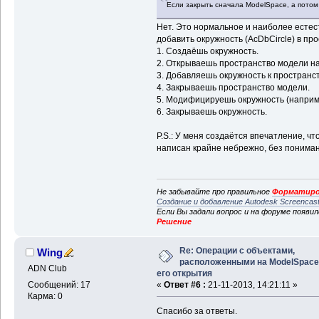
Если закрыть сначала ModelSpace, а потом
Нет. Это нормальное и наиболее естес
добавить окружность (AcDbCircle) в пр
1. Создаёшь окружность.
2. Открываешь пространство модели на
3. Добавляешь окружность к пространс
4. Закрываешь пространство модели.
5. Модифицируешь окружность (например
6. Закрываешь окружность.
P.S.: У меня создаётся впечатление, чт
написан крайне небрежно, без понима
Не забывайте про правильное
Форматиро
Создание и добавление Autodesk Screencas
Если Вы задали вопрос и на форуме появи
Решение
Re: Операции с объектами,
Wing
расположенными на ModelSpace
ADN Club
его открытия
Сообщений: 17
«
Ответ #6 :
21-11-2013, 14:21:11 »
Карма: 0
Спасибо за ответы.