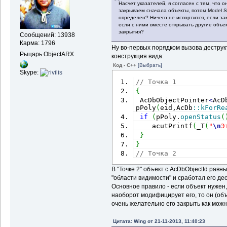
Насчет указателей, я согласен с тем, что о
закрываем сначала объекты, потом Model S
определен? Ничего не испортится, если за
если с ними вместе открывать другие объек
закрытия?
Сообщений: 13938
Карма: 1796
Ну во-первых порядком вызова деструк
Рыцарь ObjectARX
конструкция вида:
Код - C++
[Выбрать]
Skype:
// Точка 1
{
 AcDbObjectPointer
<
AcD
pPoly
(
eid,AcDb
::
kForRe
if
(
pPoly.
openStatus
(
    acutPrintf
(
_T
(
"
\n
Э
}
}
// Точка 2
В "Точке 2" объект с AcDbObjectId равны
"области видимости" и сработал его дес
Основное правило - если объект нужен,
наоборот модифицирует его, то он (объ
очень желательно его закрыть как можн
Цитата: Wing от 21-11-2013, 11:40:23