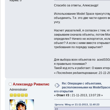
Карма: 0
Спасибо за ответы, Александр!
Использование Model Space присутству
объединить. Т.е. это две части одного
учту.
Насчет указателей, я согласен с тем, чт
закрываем сначала объекты, потом Mod
определен? Ничего не испортится, есл
объект? А если с ними вместе открыват
требования по порядку закрытия?
Для выбора всех объектов по acedSSGet(
я правильно понимаю?
Такой код есть и работает. О каких ите
«
Последнее редактирование: 21-11-20
Re: Операции с объектами,
Александр Ривилис
расположенными на ModelSpace
Administrator
его открытия
«
Ответ #3 :
21-11-2013, 13:07:28 »
Цитата: Wing от 21-11-2013, 11:40:23