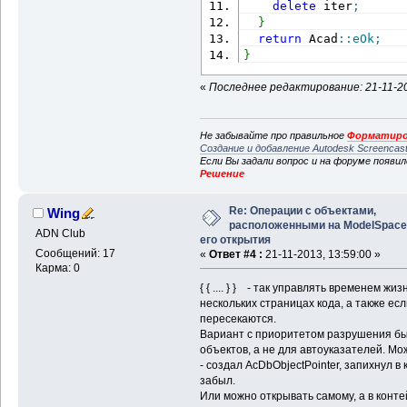
delete
 iter
;
}
return
 Acad
::
eOk
;
}
«
Последнее редактирование: 21-11-20
Не забывайте про правильное
Форматиро
Создание и добавление Autodesk Screencas
Если Вы задали вопрос и на форуме появи
Решение
Re: Операции с объектами,
Wing
расположенными на ModelSpace
ADN Club
его открытия
Сообщений: 17
«
Ответ #4 :
21-11-2013, 13:59:00 »
Карма: 0
{ { .... } } - так управлять временем ж
нескольких страницах кода, а также ес
пересекаются.
Вариант с приоритетом разрушения был 
объектов, а не для автоуказателей. Мо
- создал AcDbObjectPointer, запихнул 
забыл.
Или можно открывать самому, а в конте