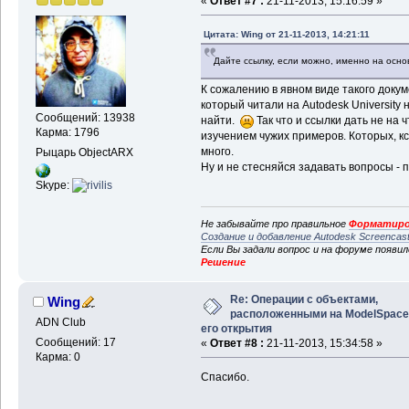
«
Ответ #7 :
21-11-2013, 15:16:59 »
Цитата: Wing от 21-11-2013, 14:21:11
Дайте ссылку, если можно, именно на осно
К сожалению в явном виде такого докуме
который читали на Autodesk University н
Сообщений: 13938
найти.
Так что и ссылки дать не на 
Карма: 1796
изучением чужих примеров. Которых, к
много.
Рыцарь ObjectARX
Ну и не стесняйся задавать вопросы - 
Skype:
Не забывайте про правильное
Форматиро
Создание и добавление Autodesk Screencas
Если Вы задали вопрос и на форуме появи
Решение
Re: Операции с объектами,
Wing
расположенными на ModelSpace
ADN Club
его открытия
Сообщений: 17
«
Ответ #8 :
21-11-2013, 15:34:58 »
Карма: 0
Спасибо.