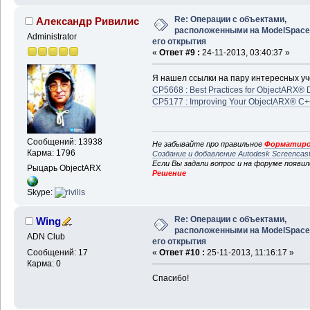
Re: Операции с объектами,
Александр Ривилис
расположенными на ModelSpace
Administrator
его открытия
«
Ответ #9 :
24-11-2013, 03:40:37 »
Я нашел ссылки на пару интересных уч
CP5668 : Best Practices for ObjectARX® 
CP5177 : Improving Your ObjectARX® C
Сообщений: 13938
Не забывайте про правильное
Форматиро
Карма: 1796
Создание и добавление Autodesk Screencas
Если Вы задали вопрос и на форуме появи
Рыцарь ObjectARX
Решение
Skype:
Re: Операции с объектами,
Wing
расположенными на ModelSpace
ADN Club
его открытия
Сообщений: 17
«
Ответ #10 :
25-11-2013, 11:16:17 »
Карма: 0
Спасибо!