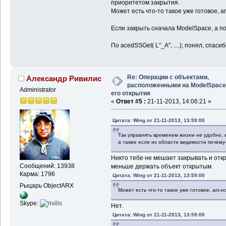
приоритетом закрытия.
Может есть что-то такое уже готовое, a
Если закрыть сначала ModelSpace, а по
По acedSSGet( L"_A", ....); понял, спасиб
Re: Операции с объектами,
Александр Ривилис
расположенными на ModelSpace
Administrator
его открытия
«
Ответ #5 :
21-11-2013, 14:06:21 »
Цитата: Wing от 21-11-2013, 13:59:00
Так управлять временем жизни не удобно, 
а также если их области видимости почему
Никто тебе не мешает закрывать и отк
Сообщений: 13938
меньше держать объект открытым.
Карма: 1796
Цитата: Wing от 21-11-2013, 13:59:00
Рыцарь ObjectARX
Может есть что-то такое уже готовое, arx-н
Skype:
Нет.
Цитата: Wing от 21-11-2013, 13:59:00