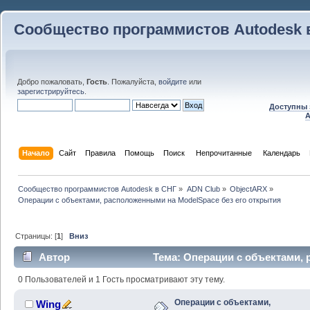
Сообщество программистов Autodesk 
Добро пожаловать,
Гость
. Пожалуйста,
войдите
или
зарегистрируйтесь
.
Доступны 
A
Начало
Сайт
Правила
Помощь
Поиск
 Непрочитанные 
Календарь
Сообщество программистов Autodesk в СНГ
»
ADN Club
»
ObjectARX
»
Операции с объектами, расположенными на ModelSpace без его открытия 
Страницы: [
1
]
Вниз
Автор
Тема: Операции с объектами,
его открытия (Прочитано 46191 раз)
0 Пользователей и 1 Гость просматривают эту тему.
Операции с объектами,
Wing