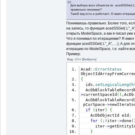
Для выбора всех объектов по acedSSGet( L"_
правильно понимаю?
Такой код есть и работает. О каких итераци
Понимаешь правильно. Более того, есл
на запись, то функция acedSSGet( L"_A",
открыть ModelSpace, а как я писал уже
Что я понимал по итерациями? Я имел 
функции acedSSGet( L"_A", ....); А для
итерацию по ModelSpace, т.е. найти вс
Пример:
Код - C++
[Выбрать]
Acad
::
ErrorStatus
ObjectIdArrayFromCurre
{
  ids.
setLogicalLength
  AcDbBlockTableRecord
>
currentSpaceId
(
)
,AcDb
  AcDbBlockTableRecord
 pCurSpace
-
>
newIterato
if
(
iter
)
{
    AcDbObjectId eId
;
for
(
;
!
iter
-
>
done
(
      iter
-
>
getEntityI
}