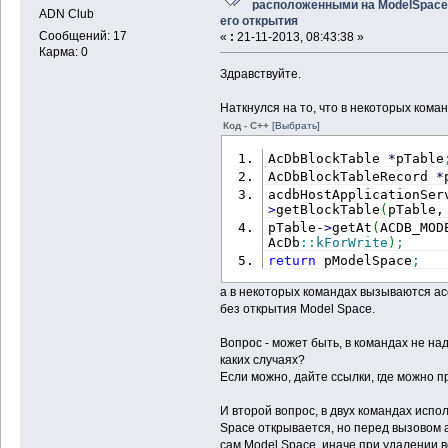
расположенными на ModelSpace
ADN Club
его открытия
Сообщений: 17
«
:
21-11-2013, 08:43:38 »
Карма: 0
Здравствуйте.
Наткнулся на то, что в некоторых кома
Код - C++
[Выбрать]
AcDbBlockTable 
*
pTable
AcDbBlockTableRecord 
*
acdbHostApplicationSer
>
getBlockTable
(
pTable,
pTable
-
>
getAt
(
ACDB_MOD
AcDb
::
kForWrite
)
;
return
 pModelSpace
;
а в некоторых командах вызываются ac
без открытия Model Space.
Вопрос - может быть, в командах не над
каких случаях?
Если можно, дайте ссылки, где можно п
И второй вопрос, в двух командах испо
Space открывается, но перед вызовом 
сам Model Space, иначе при удалении 