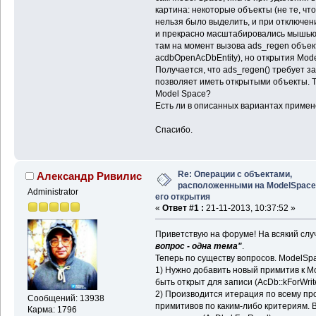
картина: некоторые объекты (не те, чт
нельзя было выделить, и при отключен
и прекрасно масштабировались мышью. 
там на момент вызова ads_regen объе
acdbOpenAcDbEntity), но открытия Mode
Получается, что ads_regen() требует з
позволяет иметь открытыми объекты. Т
Model Space?
Есть ли в описанных вариантах примен
Спасибо.
Re: Операции с объектами,
Александр Ривилис
расположенными на ModelSpace
Administrator
его открытия
«
Ответ #1 :
21-11-2013, 10:37:52 »
Приветствую на форуме! На всякий слу
вопрос - одна тема"
.
Теперь по существу вопросов. ModelSpa
1) Нужно добавить новый примитив к M
быть открыт для записи (AcDb::kForWrit
2) Производится итерация по всему пр
Сообщений: 13938
примитивов по каким-либо критериям. 
Карма: 1796