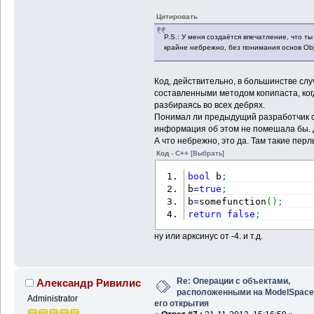
Цитировать
P.S.: У меня создаётся впечатление, что ты
крайне небрежно, без понимания основ Ob
Код, действительно, в большинстве слу
составленными методом копипаста, ког
разбираясь во всех дебрях.
Понимал ли предыдущий разработчик ос
информация об этом не помешала бы. Д
А что небрежно, это да. Там такие перл
Код - C++
[Выбрать]
bool
 b
;
b
=
true
;
b
=
somefunction
(
)
;
return
false
;
ну или арксинус от -4. и т.д.
Re: Операции с объектами,
Александр Ривилис
расположенными на ModelSpace
Administrator
его открытия