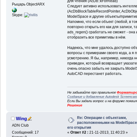
для чтения (AcDb::kForRead)
Рыцарь ObjectARX
Следует активно использовать интелл
(AcDbBlockTableRecordPointer, AcDbObjec
Skype:
ModelSpace и другие объекты/примити
Напомню, что если объект (любой, в то
повторно открыть его как для записи, т
ads_regen() сработать не сможет - она
отобразить все примитивы в нём.
Надеюсь, что мне удалось доступно объ
вопросы с примерами своего кода, а я 
усмотрению. Я бы, например, никогда не
приведен, который возвращает указате
очень опасно забыть не закрыть ModelS
AutoCAD перестанет работать.
Не забывайте про правильное
Форматиро
Создание и добавление Autodesk Screencas
Если Вы задали вопрос и на форуме появи
Решение
Re: Операции с объектами,
Wing
расположенными на ModelSpace
ADN Club
его открытия
Сообщений: 17
«
Ответ #2 :
21-11-2013, 11:40:23 »