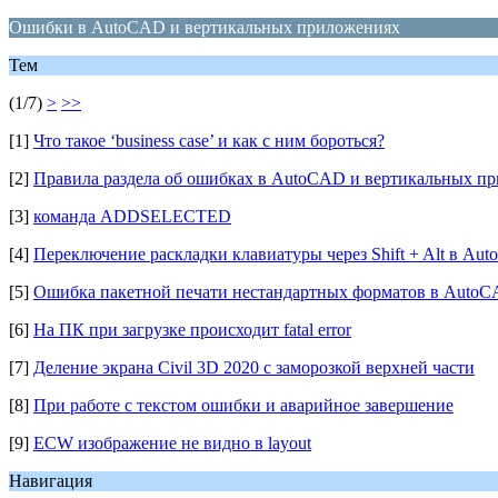
Ошибки в AutoCAD и вертикальных приложениях
Тем
(1/7)
>
>>
[1]
Что такое ‘business case’ и как с ним бороться?
[2]
Правила раздела об ошибках в AutoCAD и вертикальных п
[3]
команда ADDSELECTED
[4]
Переключение раскладки клавиатуры через Shift + Alt в Au
[5]
Ошибка пакетной печати нестандартных форматов в AutoC
[6]
На ПК при загрузке происходит fatal error
[7]
Деление экрана Civil 3D 2020 с заморозкой верхней части
[8]
При работе с текстом ошибки и аварийное завершение
[9]
ECW изображение не видно в layout
Навигация