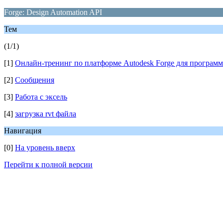
Forge: Design Automation API
Тем
(1/1)
[1]
Онлайн-тренинг по платформе Autodesk Forge для программи
[2]
Сообщения
[3]
Работа с эксель
[4]
загрузка rvt файла
Навигация
[0]
На уровень вверх
Перейти к полной версии