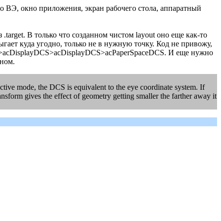
го ВЭ, окно приложения, экран рабочего стола, аппаратный
arget. В только что созданном чистом layout оно еще как-то
ает куда угодно, только не в нужную точку. Код не привожу,
ld>acDisplayDCS>acDisplayDCS>acPaperSpaceDCS. И еще нужно
бном.
ctive mode, the DCS is equivalent to the eye coordinate system. If
nsform gives the effect of geometry getting smaller the farther away it