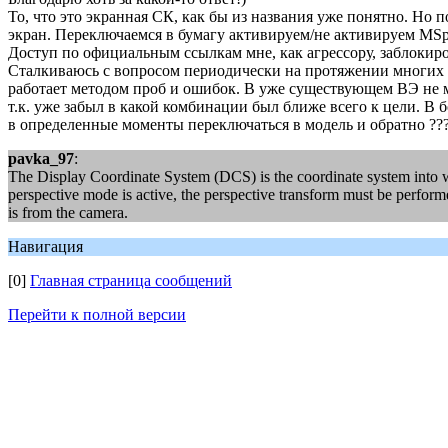
То, что это экранная СК, как бы из названия уже понятно. Но 
экран. Переключаемся в бумагу активируем/не активируем MSpa
Доступ по официальным ссылкам мне, как агрессору, заблокиро
Сталкиваюсь с вопросом периодически на протяжении многих лет
работает методом проб и ошибок. В уже существующем ВЭ не мо
т.к. уже забыл в какой комбинации был ближе всего к цели. 
в определенные моменты переключаться в модель и обратно ???
pavka_97
:
The Display Coordinate System (DCS) is the coordinate system into whi
perspective mode is active, the perspective transform must be performe
is from the camera.
Навигация
[0]
Главная страница сообщений
Перейти к полной версии