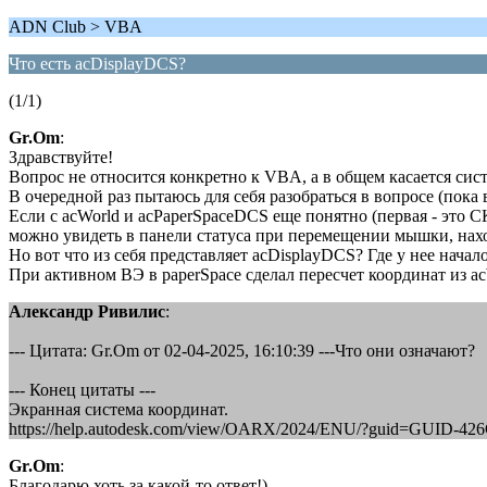
ADN Club > VBA
Что есть acDisplayDCS?
(1/1)
Gr.Om
:
Здравствуйте!
Вопрос не относится конкретно к VBA, а в общем касается систе
В очередной раз пытаюсь для себя разобраться в вопросе (пока 
Если с acWorld и acPaperSpaceDCS еще понятно (первая - это СК
можно увидеть в панели статуса при перемещении мышки, нахо
Но вот что из себя представляет acDisplayDCS? Где у нее нача
При активном ВЭ в paperSpace сделал пересчет координат из a
Александр Ривилис
:
--- Цитата: Gr.Om от 02-04-2025, 16:10:39 ---Что они означают?
--- Конец цитаты ---
Экранная система координат.
https://help.autodesk.com/view/OARX/2024/ENU/?guid=GUID-
Gr.Om
:
Благодарю хоть за какой-то ответ!)