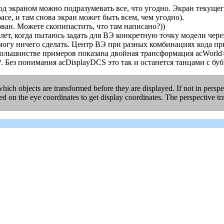
под экраном можно подразумевать все, что угодно. Экран текуще
ce, и там снова экран может быть всем, чем угодно).
ван. Можете скопипастить, что там написано?))
, когда пытаюсь задать для ВЭ конкретную точку модели через .t
гу ничего сделать. Центр ВЭ при разных комбинациях кода прыг
В большинстве примеров показана двойная трансформация acWor
. Без понимания acDisplayDCS это так и останется танцами с бу
ch objects are transformed before they are displayed. If not in perspe
d on the eye coordinates to get display coordinates. The perspective tra