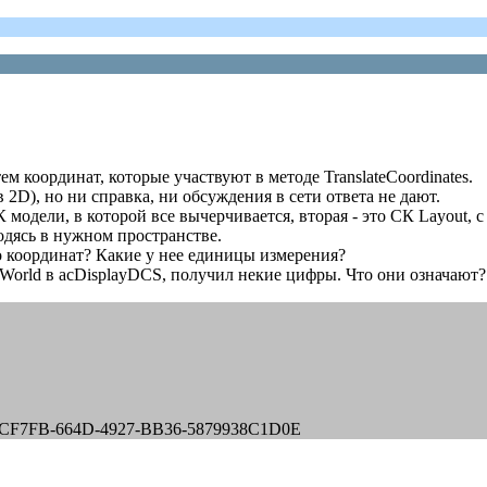
м координат, которые участвуют в методе TranslateCoordinates.
в 2D), но ни справка, ни обсуждения в сети ответа не дают.
 модели, в которой все вычерчивается, вторая - это СК Layout, с
дясь в нужном пространстве.
ло координат? Какие у нее единицы измерения?
cWorld в acDisplayDCS, получил некие цифры. Что они означают?
426CF7FB-664D-4927-BB36-5879938C1D0E