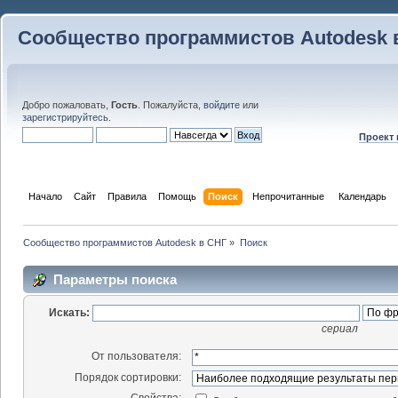
Сообщество программистов Autodesk 
Добро пожаловать,
Гость
. Пожалуйста,
войдите
или
зарегистрируйтесь
.
Проект
Начало
Сайт
Правила
Помощь
Поиск
 Непрочитанные 
Календарь
Сообщество программистов Autodesk в СНГ
»
Поиск
Параметры поиска
Искать:
сериал
От пользователя:
Порядок сортировки:
Свойства: