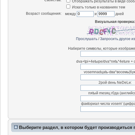
Отображать результаты в виде соо
Искать только в названиях тем
Возраст сообщения:
между
и
дней
Визуальная проверка
Прослушать
/
Запросить другое и
Наберите символы, которые изображе
dva+tpi+4etыpe/dva*пяtь*4eture + d
vosemnadцatь-dва*воceмь(6у
2рой dень NeDeLи:
пяtый mesяц г0дa (английск
фaкtориaл числа vosem' (цифpам
Выберите раздел, в котором будет производиться 