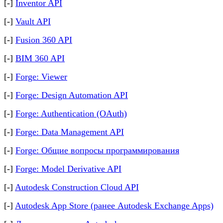
[-]
Inventor API
[-]
Vault API
[-]
Fusion 360 API
[-]
BIM 360 API
[-]
Forge: Viewer
[-]
Forge: Design Automation API
[-]
Forge: Authentication (OAuth)
[-]
Forge: Data Management API
[-]
Forge: Общие вопросы программирования
[-]
Forge: Model Derivative API
[-]
Autodesk Construction Cloud API
[-]
Autodesk App Store (ранее Autodesk Exchange Apps)