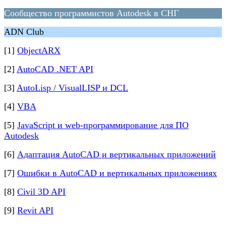
Сообщество программистов Autodesk в СНГ
ADN Club
[1]
ObjectARX
[2]
AutoCAD .NET API
[3]
AutoLisp / VisualLISP и DCL
[4]
VBA
[5]
JavaScript и web-программирование для ПО
Autodesk
[6]
Адаптация AutoCAD и вертикальных приложений
[7]
Ошибки в AutoCAD и вертикальных приложениях
[8]
Civil 3D API
[9]
Revit API