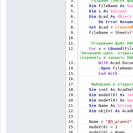
'Создаем список фа
Dim
 FileName 
As
Va
Dim
 x 
As
Variant
Dim
 Acad 
As
Object
On
Error
Resum
Set
 Acad = 
CreateO
    FileName = Sheets(
'Открываем файл DW
For
 x = 
LBound
(Fil
'Начинаем цикл: открыт
сохранить и закрыть DW
With
 Acad.Docu
        .
Open
 FileName
End
With
'Выбираем в открыт
Dim
 sset 
As
 AcadSe
Dim
 modeX(0) 
As
In
Dim
 modeY(0) 
As
Va
Dim
 Name 
As
String
Dim
 objEnt 
As
 Acad
    Name = 
"ДП_штамп2"
    modeX(0) = 2
    modeY(0) = Name