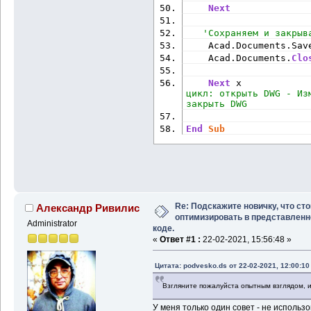
Next
'Сохраняем и закрыв
    Acad.Documents.Sav
    Acad.Documents.
Clo
Next
 x            
цикл: открыть DWG - Из
закрыть DWG
End
Sub
Re: Подскажите новичку, что сто
Александр Ривилис
оптимизировать в представлен
Administrator
коде.
«
Ответ #1 :
22-02-2021, 15:56:48 »
Цитата: podvesko.ds от 22-02-2021, 12:00:10
Взгляните пожалуйста опытным взглядом, и
У меня только один совет - не использ