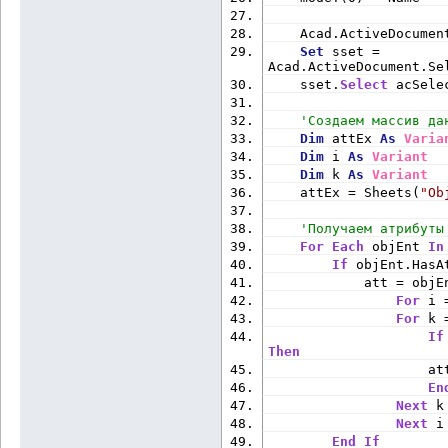
    Acad.ActiveDocumen
Set
 sset = 
Acad.ActiveDocument.Se
    sset.
Select
 acSele
'Создаем массив да
Dim
 attEx 
As
Varia
Dim
 i 
As
Variant
Dim
 k 
As
Variant
    attEx = Sheets(
"Ob
'Получаем атрибуты
For
Each
 objEnt 
In
If
 objEnt.HasA
            att = objE
For
 i 
For
 k 
If
Then
                    at
En
Next
 k
Next
 i
End
If