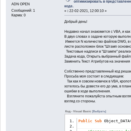
оптимизировать в представлен
ADN OPEN
коде.
Сообщений: 1
«
:
22-02-2021, 12:00:10 »
Карма: 0
Добрый день!
Недавно начал знакомится с VBA, и как
В двух словах о задаче которую выполн
Имеется N количество файлов DWG, в 
листе расположен блок "Штамп основно
Текстовые надписи в "Штампе" реализ
Задача кода, Открыть выбранный файл D
Заменить Текст Атрибутов на значения 
Собственно представленный код решает
Просьба моя состоит в следующем:
Так как я совсем новичок в VBA, кропо
хотелось бы довести его до ума, в пла
ошибки в ходе выполнения.
Взгляните пожалуйста опытным взгляд
взгляд со стороны.
Код - Visual Basic
[Выбрать]
Public
Sub
 Object_DATA