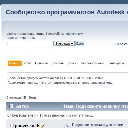
Сообщество программистов Autodesk 
Добро пожаловать,
Гость
. Пожалуйста,
войдите
или
зарегистрируйтесь
.
Проект
Начало
Сайт
Правила
Помощь
Поиск
 Непрочитанные 
Календарь
Сообщество программистов Autodesk в СНГ
»
ADN Club
»
VBA
»
Подскажите новичку, что стоит оптимизировать в представленном коде.
Страницы: [
1
]
Вниз
Автор
Тема: Подскажите новичку, чт
представленном коде. (Прочитано 10928 раз)
0 Пользователей и 1 Гость просматривают эту тему.
Подскажите новичку, что стоит
podvesko.ds