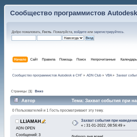
Сообщество программистов Autodesk
Добро пожаловать,
Гость
. Пожалуйста,
войдите
или
зарегистрируйтесь
.
Начало
Сайт
Правила
Помощь
Поиск
 Непрочитанные 
Календарь
Сообщество программистов Autodesk в СНГ
»
ADN Club
»
VBA
»
Захват событ
Страницы: [
1
]
Вниз
Автор
Тема: Захват события при на
0 Пользователей и 1 Гость просматривают эту тему.
Захват события при наведении
LLIAMAH
«
:
31-01-2022, 08:56:49 »
ADN OPEN
Сообщений: 3
Доброго дня всем!