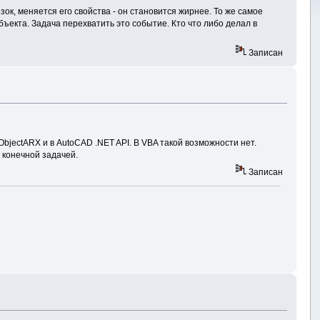
зок, меняется его свойства - он становится жирнее. То же самое
бъекта. Задача перехватить это событие. Кто что либо делал в
Записан
 ObjectARX и в AutoCAD .NET API. В VBA такой возможности нет.
 конечной задачей.
Записан