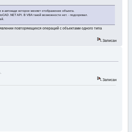
е в автокаде которое меняет отображение объекта.
utoCAD .NET API. В VBA такой возможности нет. - подозревал.
ей.
выявлении повторяющихся операций с объектами одного типа
Записан
.
Записан