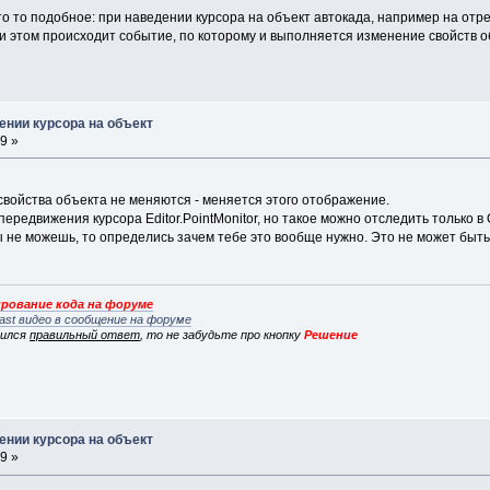
то то подобное: при наведении курсора на объект автокада, например на отре
ри этом происходит событие, по которому и выполняется изменение свойств о
ении курсора на объект
9 »
 свойства объекта не меняются - меняется этого отображение.
передвижения курсора Editor.PointMonitor, но такое можно отследить только в
ты не можешь, то определись зачем тебе это вообще нужно. Это не может быть
рование кода на форуме
ast видео в сообщение на форуме
вился
правильный ответ
, то не забудьте про кнопку
Решение
ении курсора на объект
9 »