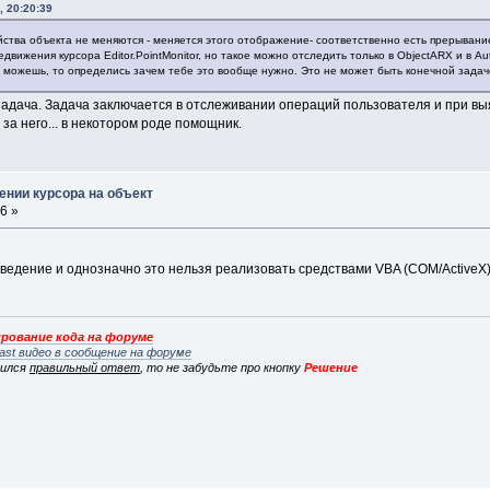
, 20:20:39
йства объекта не меняются - меняется этого отображение- соответственно есть прерывани
едвижения курсора Editor.PointMonitor, но такое можно отследить только в ObjectARX и в A
не можешь, то определись зачем тебе это вообще нужно. Это не может быть конечной задач
 задача. Задача заключается в отслеживании операций пользователя и при 
за него... в некотором роде помощник.
ении курсора на объект
6 »
ведение и однозначно это нельзя реализовать средствами VBA (COM/ActiveX)
рование кода на форуме
ast видео в сообщение на форуме
вился
правильный ответ
, то не забудьте про кнопку
Решение