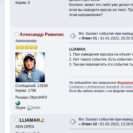
Карма: 0
Коллеги, может кто либо уже делал ч
если вы наводите курсор на текст. П
этом направлении?
Re: Захват события при навед
Александр Ривилис
«
Ответ #1 :
31-01-2022, 20:20:3
Administrator
LLIAMAH
,
1. При наведении курсора на объект
2. Нет такого события. Есть событие 
3. Так как перехватить это событие 
Не забывайте про правильное
Формати
Сообщений: 13938
Создание и добавление Autodesk Screenc
Карма: 1796
Если Вы задали вопрос и на форуме поя
Рыцарь ObjectARX
Skype:
Re: Захват события при навед
LLIAMAH
«
Ответ #2 :
01-02-2022, 13:28:0
ADN OPEN