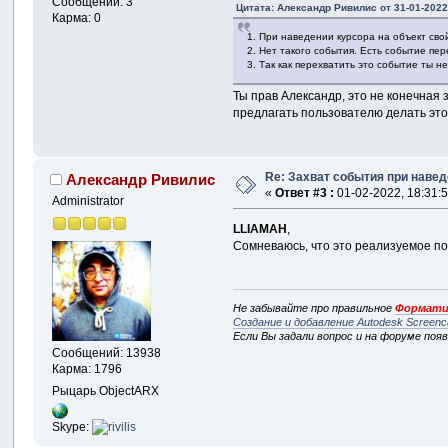
Сообщений: 3
Цитата: Александр Ривилис от 31-01-2022
Карма: 0
1. При наведении курсора на объект сво
2. Нет такого события. Есть событие пер
3. Так как перехватить это событие ты 
Ты прав Александр, это не конечная
предлагать пользователю делать это 
Re: Захват события при навед
Александр Ривилис
«
Ответ #3 :
01-02-2022, 18:31:5
Administrator
LLIAMAH
,
Сомневаюсь, что это реализуемое по
Не забывайте про правильное
Формати
Создание и добавление Autodesk Screenc
Если Вы задали вопрос и на форуме поя
Сообщений: 13938
Карма: 1796
Рыцарь ObjectARX
Skype: