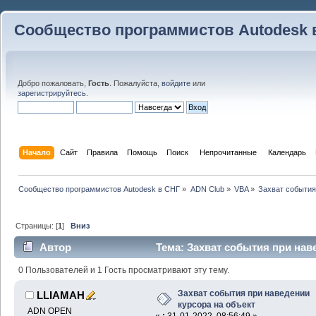
Сообщество программистов Autodesk 
Добро пожаловать,
Гость
. Пожалуйста,
войдите
или
зарегистрируйтесь
.
Начало
Сайт
Правила
Помощь
Поиск
 Непрочитанные 
Календарь
Сообщество программистов Autodesk в СНГ
»
ADN Club
»
VBA
»
Захват события
Страницы: [
1
]
Вниз
Автор
Тема: Захват события при нав
18582 раз)
0 Пользователей и 1 Гость просматривают эту тему.
Захват события при наведении
LLIAMAH
курсора на объект
ADN OPEN
«
:
31-01-2022, 08:56:49 »