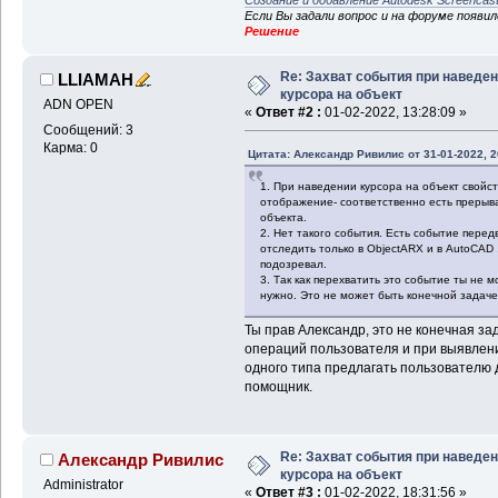
Создание и добавление Autodesk Screencas
Если Вы задали вопрос и на форуме появи
Решение
Re: Захват события при наведе
LLIAMAH
курсора на объект
ADN OPEN
«
Ответ #2 :
01-02-2022, 13:28:09 »
Сообщений: 3
Карма: 0
Цитата: Александр Ривилис от 31-01-2022, 2
1. При наведении курсора на объект свойст
отображение- соответственно есть прерыв
объекта.
2. Нет такого события. Есть событие передв
отследить только в ObjectARX и в AutoCAD 
подозревал.
3. Так как перехватить это событие ты не 
нужно. Это не может быть конечной задаче
Ты прав Александр, это не конечная за
операций пользователя и при выявлен
одного типа предлагать пользователю де
помощник.
Re: Захват события при наведе
Александр Ривилис
курсора на объект
Administrator
«
Ответ #3 :
01-02-2022, 18:31:56 »