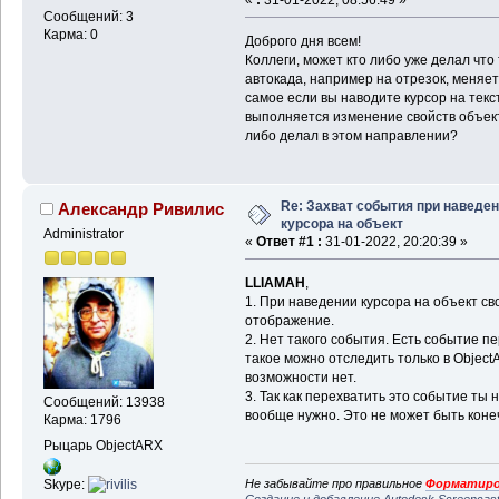
Сообщений: 3
Карма: 0
Доброго дня всем!
Коллеги, может кто либо уже делал что
автокада, например на отрезок, меняетс
самое если вы наводите курсор на текс
выполняется изменение свойств объект
либо делал в этом направлении?
Re: Захват события при наведе
Александр Ривилис
курсора на объект
Administrator
«
Ответ #1 :
31-01-2022, 20:20:39 »
LLIAMAH
,
1. При наведении курсора на объект св
отображение.
2. Нет такого события. Есть событие пе
такое можно отследить только в Object
возможности нет.
3. Так как перехватить это событие ты
Сообщений: 13938
вообще нужно. Это не может быть коне
Карма: 1796
Рыцарь ObjectARX
Не забывайте про правильное
Форматиро
Skype: