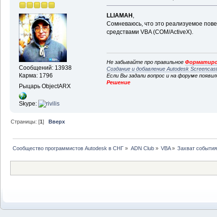
LLIAMAH
,
Сомневаюсь, что это реализуемое пове
средствами VBA (COM/ActiveX).
Не забывайте про правильное
Форматиро
Сообщений: 13938
Создание и добавление Autodesk Screencas
Карма: 1796
Если Вы задали вопрос и на форуме появи
Решение
Рыцарь ObjectARX
Skype:
Страницы: [
1
]
Вверх
Сообщество программистов Autodesk в СНГ
»
ADN Club
»
VBA
»
Захват события