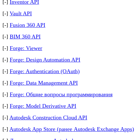
[-]
Inventor API
[-]
Vault API
[-]
Fusion 360 API
[-]
BIM 360 API
[-]
Forge: Viewer
[-]
Forge: Design Automation API
[-]
Forge: Authentication (OAuth)
[-]
Forge: Data Management API
[-]
Forge: Общие вопросы программирования
[-]
Forge: Model Derivative API
[-]
Autodesk Construction Cloud API
[-]
Autodesk App Store (ранее Autodesk Exchange Apps)