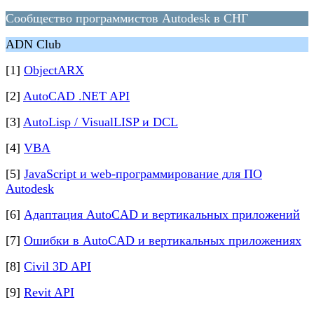
Сообщество программистов Autodesk в СНГ
ADN Club
[1]
ObjectARX
[2]
AutoCAD .NET API
[3]
AutoLisp / VisualLISP и DCL
[4]
VBA
[5]
JavaScript и web-программирование для ПО
Autodesk
[6]
Адаптация AutoCAD и вертикальных приложений
[7]
Ошибки в AutoCAD и вертикальных приложениях
[8]
Civil 3D API
[9]
Revit API