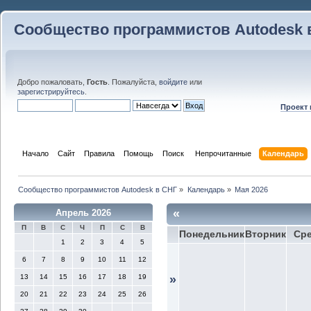
Сообщество программистов Autodesk 
Добро пожаловать,
Гость
. Пожалуйста,
войдите
или
зарегистрируйтесь
.
Проект
Начало
Сайт
Правила
Помощь
Поиск
 Непрочитанные 
Календарь
Сообщество программистов Autodesk в СНГ
»
Календарь
»
Мая 2026
«
Апрель 2026
П
В
С
Ч
П
С
В
Понедельник
Вторник
Ср
1
2
3
4
5
6
7
8
9
10
11
12
13
14
15
16
17
18
19
»
20
21
22
23
24
25
26