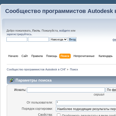
Сообщество программистов Autodesk 
Добро пожаловать,
Гость
. Пожалуйста,
войдите
или
зарегистрируйтесь
.
Об
Начало
Сайт
Правила
Помощь
Поиск
 Непрочитанные 
Календарь
Сообщество программистов Autodesk в СНГ
»
Поиск
Параметры поиска
Искать:
сериал
От пользователя:
Порядок сортировки:
Свойства:
Отображать результаты в виде соо