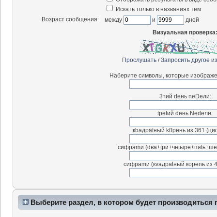
Искать только в названиях тем
Возраст сообщения:
между
и
дней
Визуальная проверка
Прослушать
/
Запросить другое и
Наберите символы, которые изображе
3тий deнь neDeли:
tpetий deнь Nedeли:
кbaдpatный k0peнь из 361 (ци
cифраmи (dвa+tpи+чetыpe+пяtь+шeсt
cифраmи (кvaдраtный коpenь из 4
Выберите раздел, в котором будет производиться 