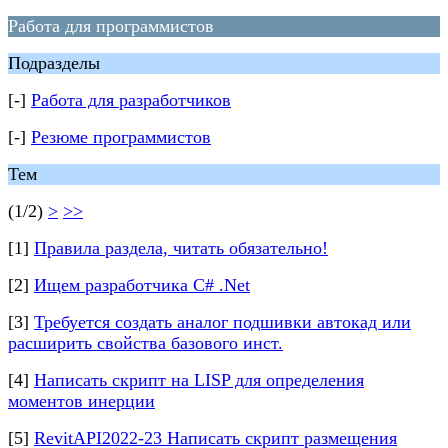
Работа для программистов
Подразделы
[-]
Работа для разработчиков
[-]
Резюме программистов
Тем
(1/2)
>
>>
[1]
Правила раздела, читать обязательно!
[2]
Ищем разработчика C# .Net
[3]
Требуется создать аналог подшивки автокад или
расширить свойства базового инст.
[4]
Написать скрипт на LISP для определения
моментов инерции
[5]
RevitAPI2022-23 Написать скрипт размещения