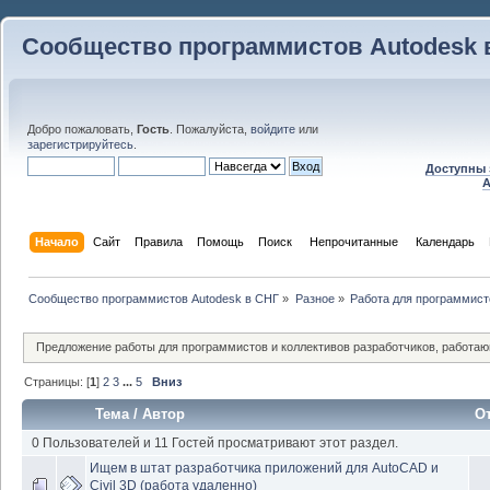
Сообщество программистов Autodesk 
Добро пожаловать,
Гость
. Пожалуйста,
войдите
или
зарегистрируйтесь
.
Доступны 
A
Начало
Сайт
Правила
Помощь
Поиск
 Непрочитанные 
Календарь
Сообщество программистов Autodesk в СНГ
»
Разное
»
Работа для программист
Предложение работы для программистов и коллективов разработчиков, работаю
Страницы: [
1
]
2
3
...
5
Вниз
Тема
/
Автор
О
0 Пользователей и 11 Гостей просматривают этот раздел.
Ищем в штат разработчика приложений для AutoCAD и
Civil 3D (работа удаленно)