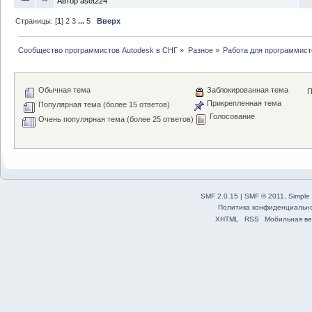
Автор
aset224
Страницы: [
1
]
2
3
...
5
Вверх
Сообщество программистов Autodesk в СНГ
»
Разное
»
Работа для программист
Обычная тема
Заблокированная тема
П
Прикрепленная тема
Популярная тема (более 15 ответов)
Голосование
Очень популярная тема (более 25 ответов)
SMF 2.0.15
|
SMF © 2011
,
Simple
Политика конфиденциальн
XHTML
RSS
Мобильная ве