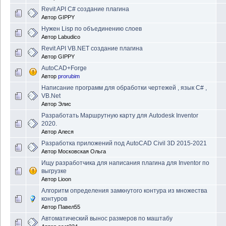
Revit API C# создание плагина
Автор
GIPPY
Нужен Lisp по объединению слоев
Автор
Labudico
Revit API VB.NET создание плагина
Автор
GIPPY
AutoCAD+Forge
Автор
prorubim
Написание программ для обработки чертежей , язык C# ,
VB.Net
Автор
Элис
Разработать Маршрутную карту для Autodesk Inventor
2020.
Автор
Алеся
Разработка приложений под AutoCAD Civil 3D 2015-2021
Автор
Московская Ольга
Ищу разработчика для написания плагина для Inventor по
выгрузке
Автор
Lioon
Алгоритм определения замкнутого контура из множества
контуров
Автор
Павел55
Автоматический вынос размеров по маштабу