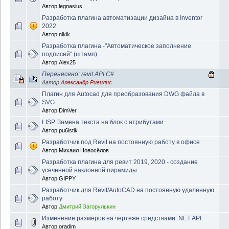
Автор
legnasius
Разработка плагина автоматизации дизайна в Inventor
2022
Автор
nikik
Разработка плагина -"Автоматическое заполнение
подписей" (штамп)
Автор
Alex25
Перенесено: revit API C#
Автор
Александр Ривилис
Плагин для Autocad для преобразования DWG файла в
SVG
Автор
DimVer
LISP. Замена текста на блок с атрибутами
Автор
pu6istik
Разработчик под Revit на постоянную работу в офисе
Автор
Михаил Новосёлов
Разработка плагина для ревит 2019, 2020 - создание
усеченной наклонной пирамиды
Автор
GIPPY
Разработчик для Revit/AutoCAD на постоянную удалённую
работу
Автор
Дмитрий Загорулькин
Изменение размеров на чертеже средствами .NET API
Автор
oradim